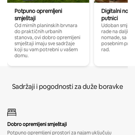
Potpuno opremljeni
Digitalni noma
smještaji
putnici
Od mirnih planinskih brvnara
Udoban smještaj
do praktičnih urbanih
rade na daljinu 
stanova, ovi dobro opremljeni
nomade, sa Wi-
smještaji imaju sve sadržaje
posebnim prost
koji su vam potrebni u vašem
rad.
domu.
Sadržaji i pogodnosti za duže boravke
Dobro opremljeni smještaji
Potpuno opremljeni prostori za najam uključuju