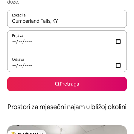
duže.
Lokacija
Kad su rezultati dostupni, možete da se krećete kroz njih pomoću 
Prijava
Odjava
Pretraga
Prostori za mjesečni najam u bližoj okolini