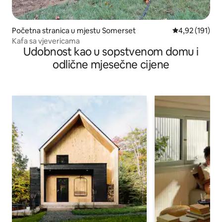
Početna stranica u mjestu Somerset
prosječna ocjen
4,92 (191)
Kafa sa vjevericama
Udobnost kao u sopstvenom domu i
odlične mjesečne cijene