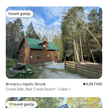
Favorit gostiju
Favorit gostiju
Brvnara u mjestu Strunk
prosječna ocjen
4,89 (149)
Creek Side, Blair Creek Resort - Cabin 1
Favorit gostiju
Glavni favorit gostiju