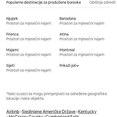
Popularne destinacije za produžene boravke
Obližnja odrediš
Njujork
Barselona
Prostori za mjesečni najam
Prostori za mjesečni najam
Firenca
Atina
Prostori za mjesečni najam
Prostori za mjesečni najam
Majami
Montreal
Prostori za mjesečni najam
Prostori za mjesečni najam
Sijetl
Prikaži još
Prostori za mjesečni najam
*Neki izuzeci se mogu primjenjivati na određene geografske
lokacije i neke objekte.
Airbnb
Sjedinjene Američke Države
Kentucky
McCreary County
Cumberland Falls