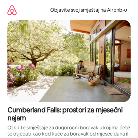
Pređi
na
Objavite svoj smještaj na Airbnb-u
sadržaj
Cumberland Falls: prostori za mjesečni
najam
Otkrijte smještaje za dugoročni boravak u kojima ćete
se osjećati kao kod kuće za boravak od mjesec dana ili