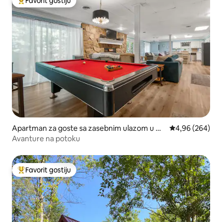
Favorit gostiju
Glavni favorit gostiju
Apartman za goste sa zasebnim ulazom u mj
prosječna ocjen
4,96 (264)
estu Williamsburg
Avanture na potoku
Favorit gostiju
Glavni favorit gostiju