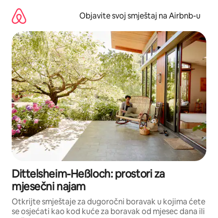
Pređi
na
Objavite svoj smještaj na Airbnb-u
sadržaj
Dittelsheim-Heßloch: prostori za
mjesečni najam
Otkrijte smještaje za dugoročni boravak u kojima ćete
se osjećati kao kod kuće za boravak od mjesec dana ili