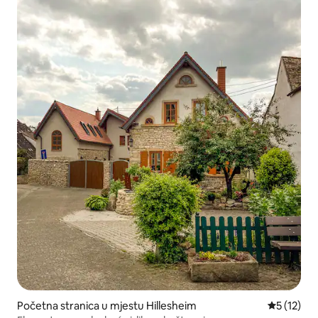
Početna stranica u mjestu Hillesheim
prosječna 
5 (12)