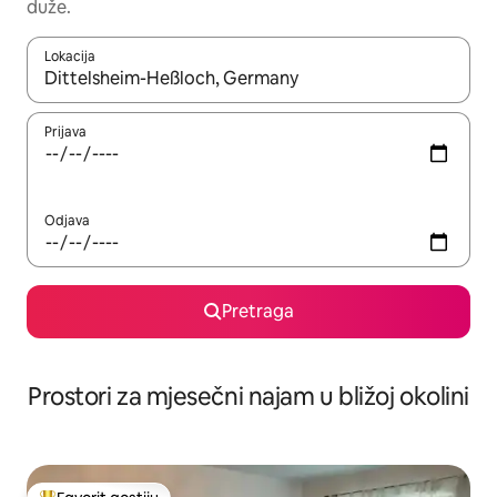
duže.
Lokacija
Kad su rezultati dostupni, možete da se krećete kroz njih pomoću 
Prijava
Odjava
Pretraga
Prostori za mjesečni najam u bližoj okolini