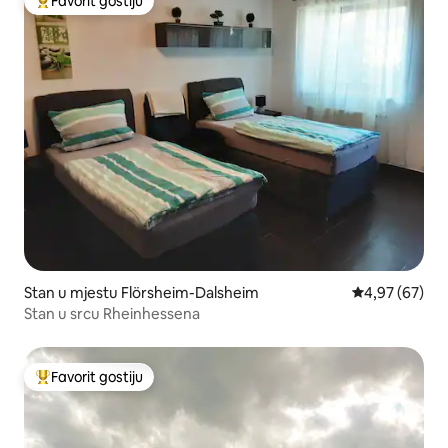
Favorit gostiju
Glavni favorit gostiju
Stan u mjestu Flörsheim-Dalsheim
prosječna ocje
4,97 (67)
Stan u srcu Rheinhessena
Favorit gostiju
Glavni favorit gostiju