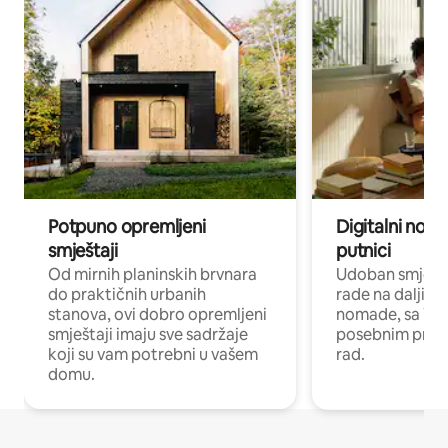
Potpuno opremljeni
Digitalni noma
smještaji
putnici
Od mirnih planinskih brvnara
Udoban smještaj
do praktičnih urbanih
rade na daljinu 
stanova, ovi dobro opremljeni
nomade, sa Wi-
smještaji imaju sve sadržaje
posebnim prost
koji su vam potrebni u vašem
rad.
domu.