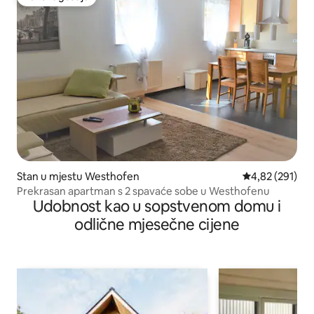
Favorit gostiju
Stan u mjestu Westhofen
prosječna ocjen
4,82 (291)
Prekrasan apartman s 2 spavaće sobe u Westhofenu
Udobnost kao u sopstvenom domu i
odlične mjesečne cijene