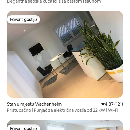
Elegantna seoska kuća idila sa baštom i saunom
Favorit gostiju
Favorit gostiju
Stan u mjestu Wachenheim
prosječna ocje
4,87 (121)
Pristupačno | Punjač za električna vozila od 22 kW | Wi-Fi
Favorit gostiju