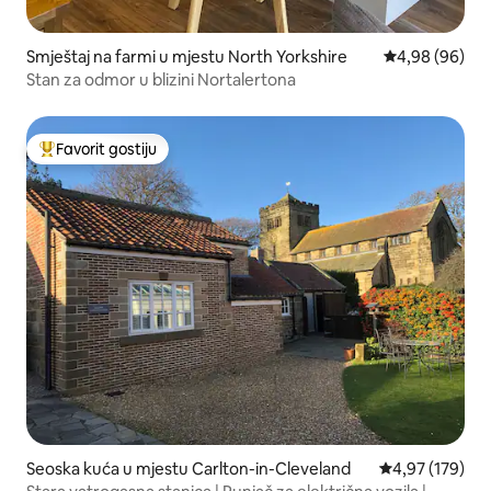
Smještaj na farmi u mjestu North Yorkshire
prosječna ocje
4,98 (96)
Stan za odmor u blizini Nortalertona
Favorit gostiju
Glavni favorit gostiju
Seoska kuća u mjestu Carlton-in-Cleveland
prosječna ocjen
4,97 (179)