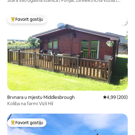
Stara vatrogasna stanica | Punjač za električna vozila |
Mogućnost 2. spavaće sobe
Favorit gostiju
Glavni favorit gostiju
Brvnara u mjestu Middlesbrough
prosječna ocjen
4,99 (200)
Koliba na farmi Vizli Hil
Favorit gostiju
Glavni favorit gostiju