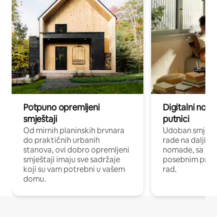
Potpuno opremljeni
Digitalni noma
smještaji
putnici
Od mirnih planinskih brvnara
Udoban smještaj
do praktičnih urbanih
rade na daljinu 
stanova, ovi dobro opremljeni
nomade, sa Wi-
smještaji imaju sve sadržaje
posebnim prost
koji su vam potrebni u vašem
rad.
domu.