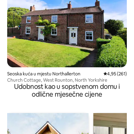
Seoska kuća u mjestu Northallerton
prosječna ocjen
4,95 (261)
Church Cottage, West Rounton, North Yorkshire
Udobnost kao u sopstvenom domu i
odlične mjesečne cijene