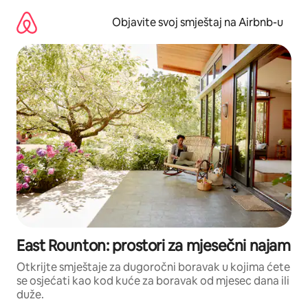
Pređi
na
Objavite svoj smještaj na Airbnb-u
sadržaj
East Rounton: prostori za mjesečni najam
Otkrijte smještaje za dugoročni boravak u kojima ćete
se osjećati kao kod kuće za boravak od mjesec dana ili
duže.