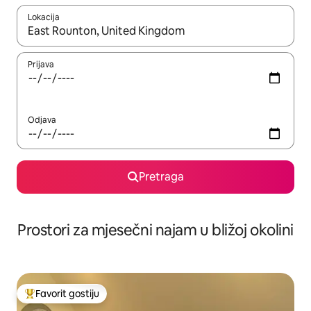
Lokacija
Kad su rezultati dostupni, možete da se krećete kroz njih pomoću 
Prijava
Odjava
Pretraga
Prostori za mjesečni najam u bližoj okolini
Favorit gostiju
Glavni favorit gostiju