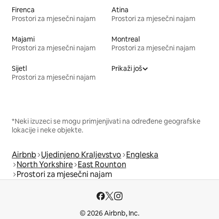
Firenca
Atina
Prostori za mjesečni najam
Prostori za mjesečni najam
Majami
Montreal
Prostori za mjesečni najam
Prostori za mjesečni najam
Sijetl
Prikaži još
Prostori za mjesečni najam
*Neki izuzeci se mogu primjenjivati na određene geografske
lokacije i neke objekte.
Airbnb
Ujedinjeno Kraljevstvo
Engleska
North Yorkshire
East Rounton
Prostori za mjesečni najam
© 2026 Airbnb, Inc.