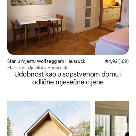
Stan u mjestu Wolfsegg am Hausruck
prosječna ocjen
4,92 (169)
Mali stan u lječilištu Hausruck
Udobnost kao u sopstvenom domu i
odlične mjesečne cijene