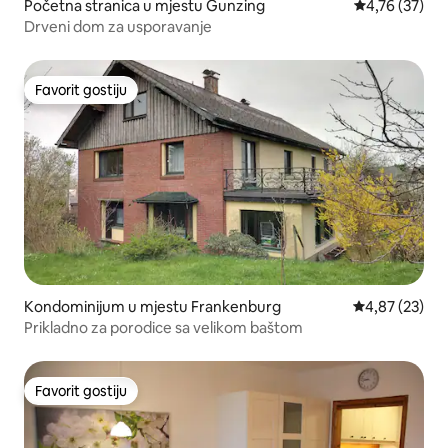
Početna stranica u mjestu Gunzing
prosječna ocje
4,76 (37)
Drveni dom za usporavanje
Favorit gostiju
Favorit gostiju
Kondominijum u mjestu Frankenburg
prosječna ocje
4,87 (23)
Prikladno za porodice sa velikom baštom
Favorit gostiju
Favorit gostiju