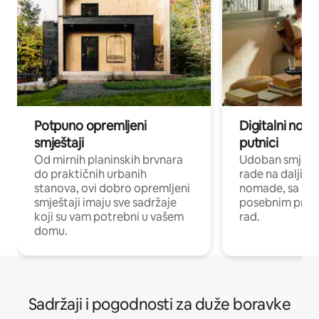
Potpuno opremljeni
Digitalni noma
smještaji
putnici
Od mirnih planinskih brvnara
Udoban smještaj
do praktičnih urbanih
rade na daljinu 
stanova, ovi dobro opremljeni
nomade, sa Wi-
smještaji imaju sve sadržaje
posebnim prost
koji su vam potrebni u vašem
rad.
domu.
Sadržaji i pogodnosti za duže boravke