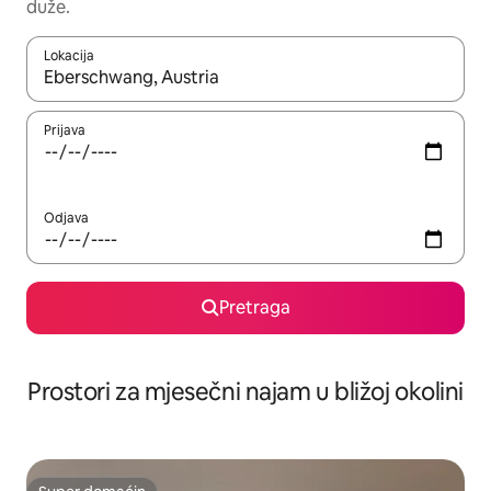
duže.
Lokacija
Kad su rezultati dostupni, možete da se krećete kroz njih pomoću 
Prijava
Odjava
Pretraga
Prostori za mjesečni najam u bližoj okolini