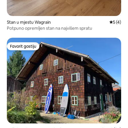
Stan u mjestu Wagrain
prosječna
5 (4)
Potpuno opremljen stan na najvišem spratu
Favorit gostiju
Favorit gostiju