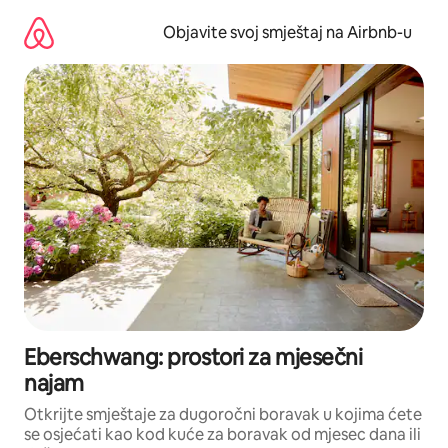
Pređi
na
Objavite svoj smještaj na Airbnb-u
sadržaj
Eberschwang: prostori za mjesečni
najam
Otkrijte smještaje za dugoročni boravak u kojima ćete
se osjećati kao kod kuće za boravak od mjesec dana ili