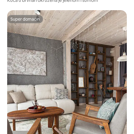
Kuća u brvnari okružena je jelenom i šumom
Super domaćin
Super domaćin