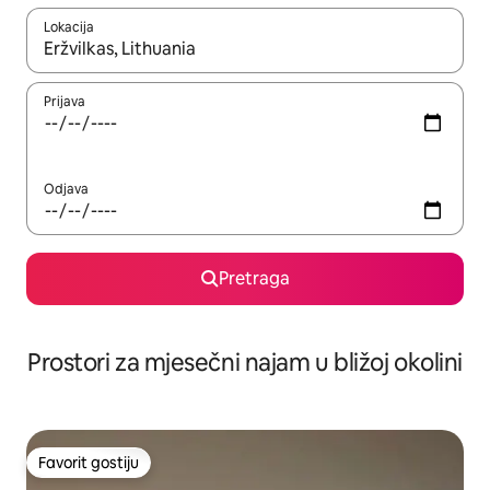
Lokacija
Kad su rezultati dostupni, možete da se krećete kroz njih pomoću 
Prijava
Odjava
Pretraga
Prostori za mjesečni najam u bližoj okolini
Favorit gostiju
Favorit gostiju