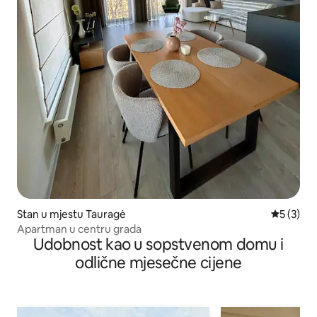
Stan u mjestu Tauragė
prosječna
5 (3)
Apartman u centru grada
Udobnost kao u sopstvenom domu i
odlične mjesečne cijene