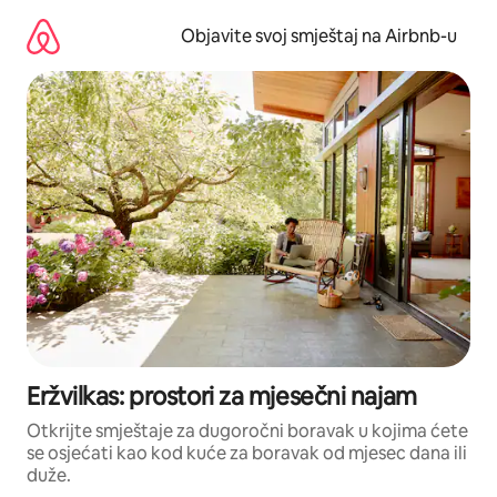
Pređi
na
Objavite svoj smještaj na Airbnb-u
sadržaj
Eržvilkas: prostori za mjesečni najam
Otkrijte smještaje za dugoročni boravak u kojima ćete
se osjećati kao kod kuće za boravak od mjesec dana ili
duže.