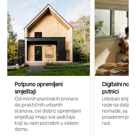
Potpuno opremljeni
Digitalni noma
smještaji
putnici
Od mirnih planinskih brvnara
Udoban smještaj
do praktičnih urbanih
rade na daljinu 
stanova, ovi dobro opremljeni
nomade, sa Wi-
smještaji imaju sve sadržaje
posebnim prost
koji su vam potrebni u vašem
rad.
domu.