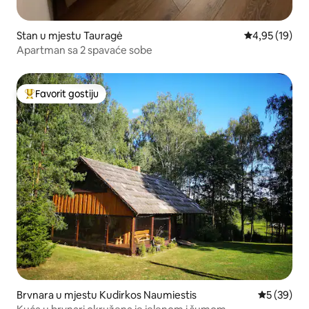
Stan u mjestu Tauragė
prosječna ocje
4,95 (19)
Apartman sa 2 spavaće sobe
Favorit gostiju
Glavni favorit gostiju
Brvnara u mjestu Kudirkos Naumiestis
prosječna o
5 (39)