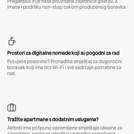
Pregledala ih je naša pouzdana zajednica gostiju, a
imate i podršku non-stop tokom produženog boravka.
Prostori za digitalne nomade koji su pogodni za rad
Putujete poslovno? Pronađite smještaj za dugoročni
boravak koji ima brz Wi-Fi i sve sadržaje potrebne za
rad.
Tražite apartmane s dodatnim uslugama?
Airbnb ima potpuno opremljene smještaje idealne za
zaposlene, poslovni smještaj i potrebe preseljenja.