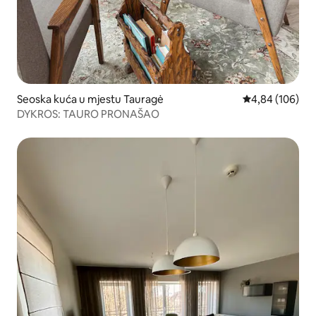
Seoska kuća u mjestu Tauragė
prosječna ocjen
4,84 (106)
DYKROS: TAURO PRONAŠAO