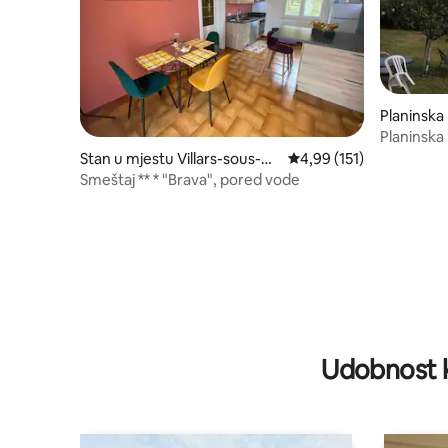
Planinska
Terres-d
Planinska 
Stan u mjestu Villars-sous-Da
prosječna ocjena 4,99 od
4,99 (151)
mpjoux
Smeštaj ** * "Brava", pored vode
Udobnost k