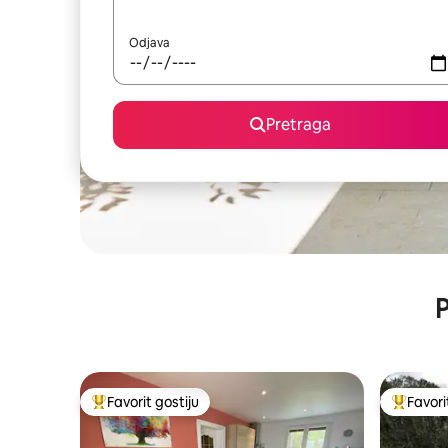
Odjava
Pretraga
P
Favorit gostiju
Favori
Glavni favorit gostiju
Glavni fa