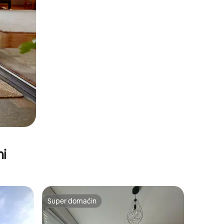
ni
Super domaćin
Super domaćin