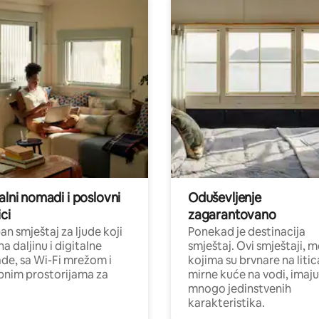
alni nomadi i poslovni
Oduševljenje
ci
zagarantovano
n smještaj za ljude koji
Ponekad je destinacija
na daljinu i digitalne
smještaj. Ovi smještaji, 
e, sa Wi-Fi mrežom i
kojima su brvnare na liti
nim prostorijama za
mirne kuće na vodi, imaju
mnogo jedinstvenih
karakteristika.