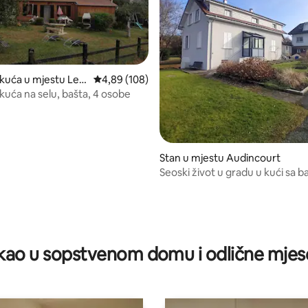
 kuća u mjestu Les
prosječna ocjena 4,89 od 5, recenzija: 108
4,89 (108)
e-Chaux
kuća na selu, bašta, 4 osobe
 5, recenzija: 151
Stan u mjestu Audincourt
Seoski život u gradu u kući sa 
ao u sopstvenom domu i odlične mjes