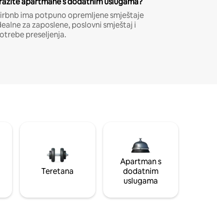
ražite apartmane s dodatnim uslugama?
irbnb ima potpuno opremljene smještaje
dealne za zaposlene, poslovni smještaj i
otrebe preseljenja.
Apartman s
Teretana
dodatnim
uslugama