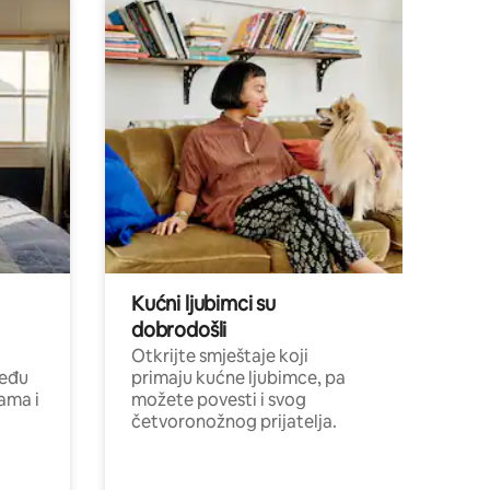
Kućni ljubimci su
dobrodošli
Otkrijte smještaje koji
među
primaju kućne ljubimce, pa
cama i
možete povesti i svog
četvoronožnog prijatelja.