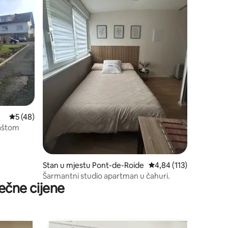
prosječna ocjena 5 od 5, recenzija: 48
5 (48)
baštom
Stan u mjestu Pont-de-Roide
prosječna ocjena 4,84 o
4,84 (113)
Šarmantni studio apartman u čahuri.
ečne cijene