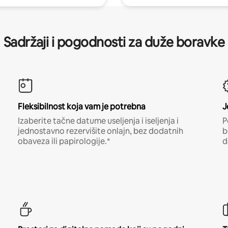
Sadržaji i pogodnosti za duže boravke
Fleksibilnost koja vam je potrebna
J
Izaberite tačne datume useljenja i iseljenja i
P
jednostavno rezervišite onlajn, bez dodatnih
b
obaveza ili papirologije.*
d