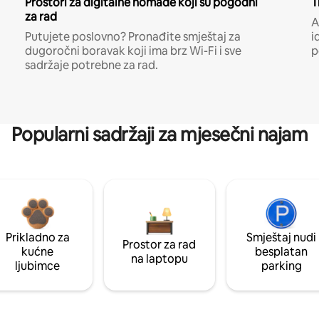
Prostori za digitalne nomade koji su pogodni
T
za rad
A
Putujete poslovno? Pronađite smještaj za
i
dugoročni boravak koji ima brz Wi-Fi i sve
p
sadržaje potrebne za rad.
Popularni sadržaji za mjesečni najam
Prikladno za
Smještaj nudi
Prostor za rad
kućne
besplatan
na laptopu
ljubimce
parking