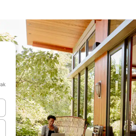
vak
oz njih pomoću strelica nagore i nadolje, kao i da ih istražujte dodirom