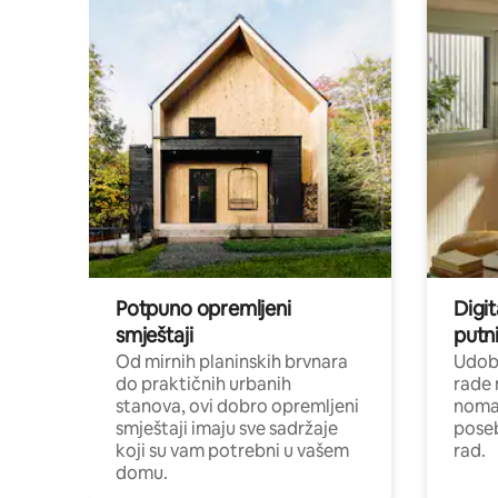
Potpuno opremljeni
Digit
smještaji
putni
Od mirnih planinskih brvnara
Udoba
do praktičnih urbanih
rade 
stanova, ovi dobro opremljeni
nomad
smještaji imaju sve sadržaje
poseb
koji su vam potrebni u vašem
rad.
domu.