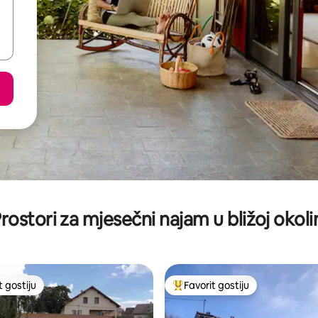
rostori za mjesečni najam u bližoj okoli
t gostiju
Favorit gostiju
vorit gostiju
Glavni favorit gostiju