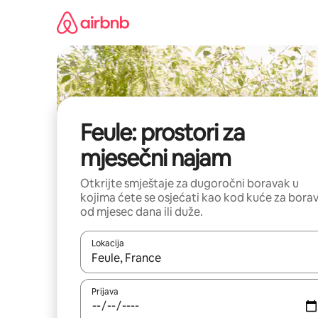
Pređi
na
sadržaj
Feule: prostori za
mjesečni najam
Otkrijte smještaje za dugoročni boravak u
kojima ćete se osjećati kao kod kuće za bora
od mjesec dana ili duže.
Lokacija
Kad su rezultati dostupni, možete da se krećete kr
Prijava