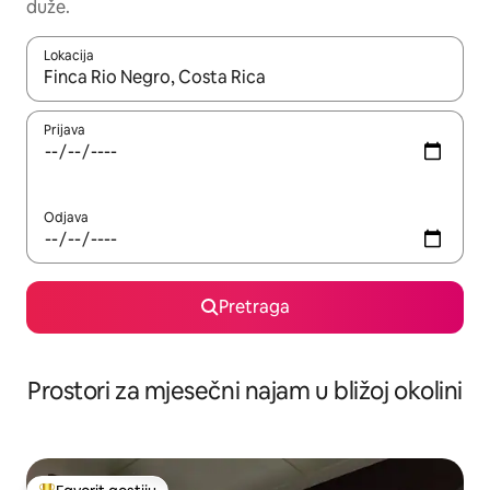
duže.
Lokacija
Kad su rezultati dostupni, možete da se krećete kroz njih pomoću 
Prijava
Odjava
Pretraga
Prostori za mjesečni najam u bližoj okolini