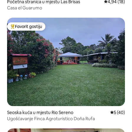
Početna stranica u mjestu Las Brisas
prosječna ocje
4,94 (18)
Casa el Guarumo
Favorit gostiju
Glavni favorit gostiju
Seoska kuća u mjestu Rio Sereno
prosječna o
5 (40)
Ugošćavanje Finca Agroturistico Doña Rufa