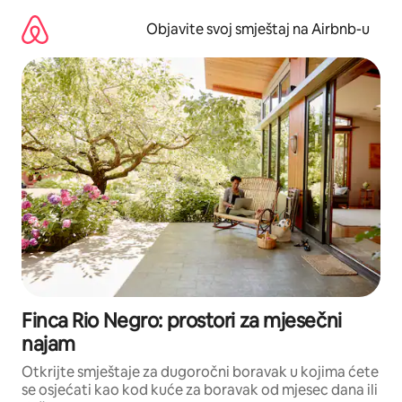
Pređi
na
Objavite svoj smještaj na Airbnb-u
sadržaj
Finca Rio Negro: prostori za mjesečni
najam
Otkrijte smještaje za dugoročni boravak u kojima ćete
se osjećati kao kod kuće za boravak od mjesec dana ili