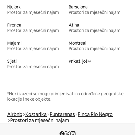
Njujork
Barselona
Prostori za mjesečni najam
Prostori za mjesečni najam
Firenca
Atina
Prostori za mjesečni najam
Prostori za mjesečni najam
Majami
Montreal
Prostori za mjesečni najam
Prostori za mjesečni najam
Sijetl
Prikaži još
Prostori za mjesečni najam
*Neki izuzeci se mogu primjenjivati na određene geografske
lokacije i neke objekte.
Airbnb
Kostarika
Puntarenas
Finca Rio Negro
Prostori za mjesečni najam