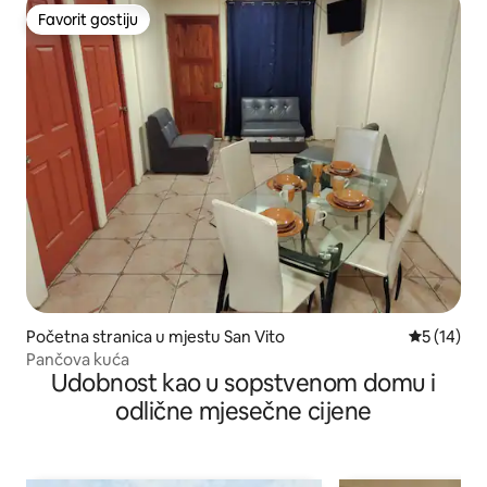
Favorit gostiju
Favorit gostiju
Početna stranica u mjestu San Vito
prosječna 
5 (14)
Pančova kuća
Udobnost kao u sopstvenom domu i
odlične mjesečne cijene