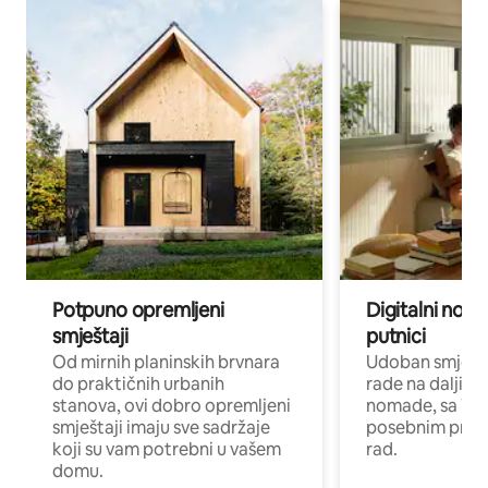
Potpuno opremljeni
Digitalni noma
smještaji
putnici
Od mirnih planinskih brvnara
Udoban smještaj
do praktičnih urbanih
rade na daljinu 
stanova, ovi dobro opremljeni
nomade, sa Wi-
smještaji imaju sve sadržaje
posebnim prost
koji su vam potrebni u vašem
rad.
domu.