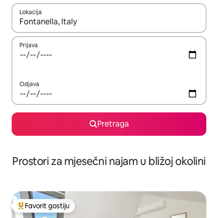
Lokacija
Kad su rezultati dostupni, možete da se krećete kroz njih pomoću 
Prijava
Odjava
Pretraga
Prostori za mjesečni najam u bližoj okolini
Favorit gostiju
Glavni favorit gostiju