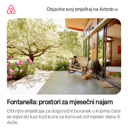
Pređi
na
Objavite svoj smještaj na Airbnb-u
sadržaj
Fontanella: prostori za mjesečni najam
Otkrijte smještaje za dugoročni boravak u kojima ćete
se osjećati kao kod kuće za boravak od mjesec dana ili
duže.