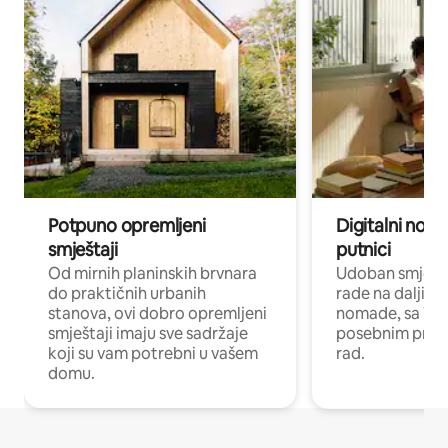
Potpuno opremljeni
Digitalni noma
smještaji
putnici
Od mirnih planinskih brvnara
Udoban smještaj
do praktičnih urbanih
rade na daljinu 
stanova, ovi dobro opremljeni
nomade, sa Wi-
smještaji imaju sve sadržaje
posebnim prost
koji su vam potrebni u vašem
rad.
domu.