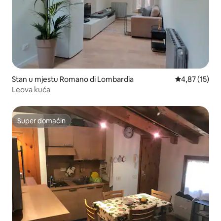
Stan u mjestu Romano di Lombardia
prosječna ocj
4,87 (15)
Leova kuća
Super domaćin
Super domaćin