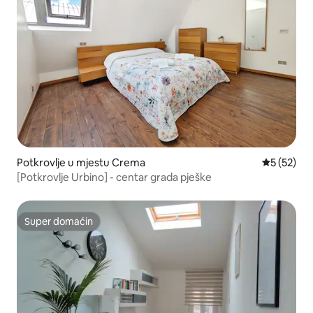
Potkrovlje u mjestu Crema
prosječna 
5 (52)
[Potkrovlje Urbino] - centar grada pješke
Super domaćin
Super domaćin