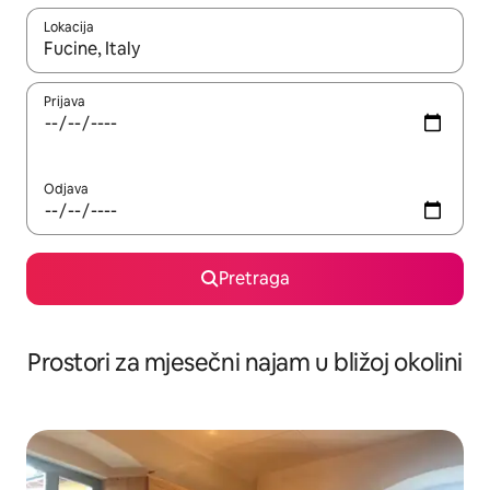
Lokacija
Kad su rezultati dostupni, možete da se krećete kroz njih pomoću 
Prijava
Odjava
Pretraga
Prostori za mjesečni najam u bližoj okolini