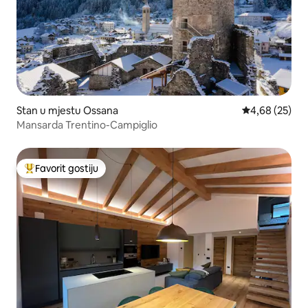
Stan u mjestu Ossana
prosječna ocje
4,68 (25)
Mansarda Trentino-Campiglio
Favorit gostiju
Glavni favorit gostiju