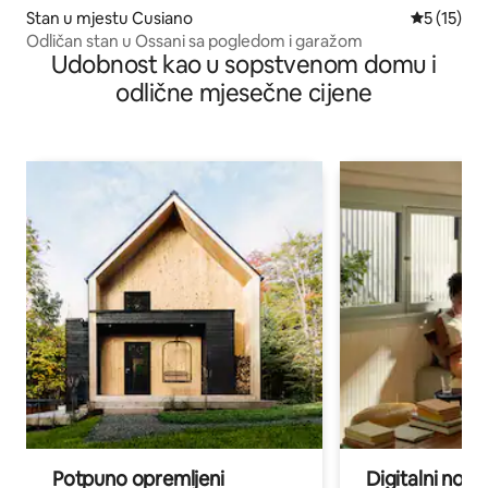
Stan u mjestu Cusiano
prosječna 
5 (15)
Odličan stan u Ossani sa pogledom i garažom
Udobnost kao u sopstvenom domu i
odlične mjesečne cijene
Potpuno opremljeni
Digitalni noma