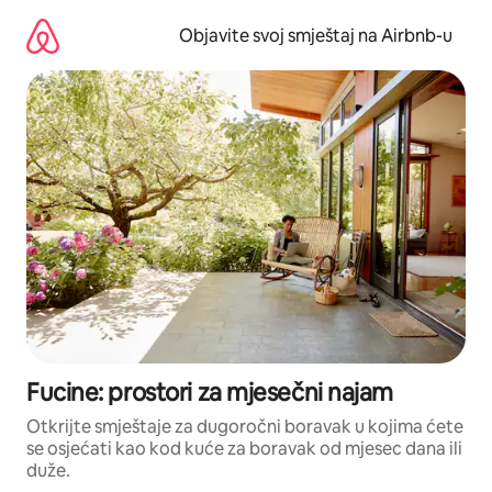
Pređi
na
Objavite svoj smještaj na Airbnb-u
sadržaj
Fucine: prostori za mjesečni najam
Otkrijte smještaje za dugoročni boravak u kojima ćete
se osjećati kao kod kuće za boravak od mjesec dana ili
duže.