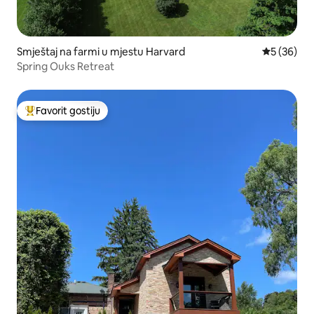
Smještaj na farmi u mjestu Harvard
prosječna o
5 (36)
Spring Ouks Retreat
Favorit gostiju
Glavni favorit gostiju