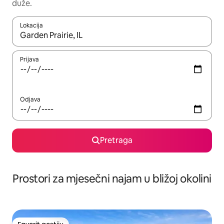
duže.
Lokacija
Kad su rezultati dostupni, možete da se krećete kroz njih pomoću 
Prijava
Odjava
Pretraga
Prostori za mjesečni najam u bližoj okolini