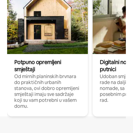
Potpuno opremljeni
Digitalni noma
smještaji
putnici
Od mirnih planinskih brvnara
Udoban smještaj
do praktičnih urbanih
rade na daljinu 
stanova, ovi dobro opremljeni
nomade, sa Wi-
smještaji imaju sve sadržaje
posebnim prost
koji su vam potrebni u vašem
rad.
domu.