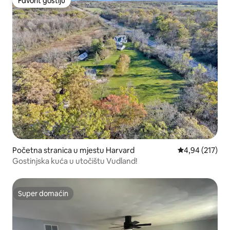
Favorit gostiju
Favorit gostiju
Početna stranica u mjestu Harvard
prosječna ocjen
4,94 (217)
Gostinjska kuća u utočištu Vudland!
Super domaćin
Super domaćin