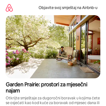
Pređi
na
Objavite svoj smještaj na Airbnb-u
sadržaj
Garden Prairie: prostori za mjesečni
najam
Otkrijte smještaje za dugoročni boravak u kojima ćete
se osjećati kao kod kuće za boravak od mjesec dana ili