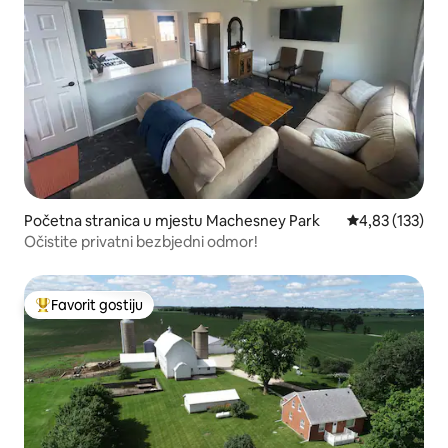
Početna stranica u mjestu Machesney Park
prosječna ocjen
4,83 (133)
Očistite privatni bezbjedni odmor!
Favorit gostiju
Glavni favorit gostiju