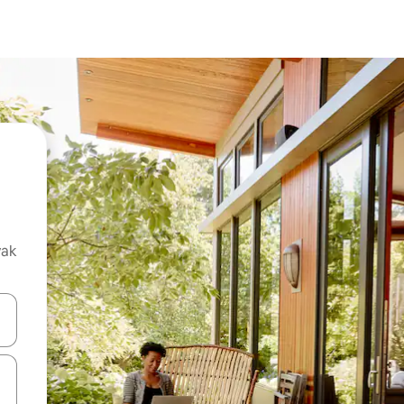
vak
oz njih pomoću strelica nagore i nadolje, kao i da ih istražujte dodirom