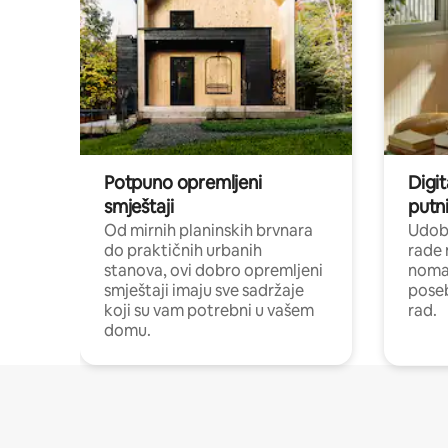
Potpuno opremljeni
Digit
smještaji
putni
Od mirnih planinskih brvnara
Udoba
do praktičnih urbanih
rade 
stanova, ovi dobro opremljeni
nomad
smještaji imaju sve sadržaje
poseb
koji su vam potrebni u vašem
rad.
domu.