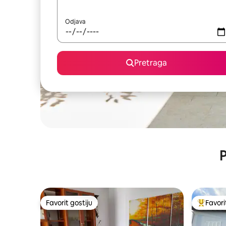
Odjava
Pretraga
P
Favorit gostiju
Favori
Favorit gostiju
Glavni fa