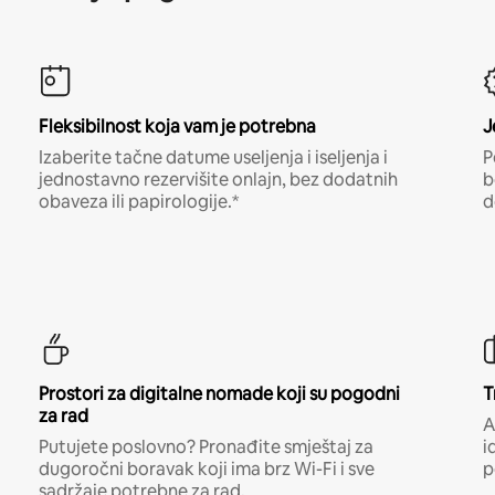
Fleksibilnost koja vam je potrebna
J
Izaberite tačne datume useljenja i iseljenja i
P
jednostavno rezervišite onlajn, bez dodatnih
b
obaveza ili papirologije.*
d
Prostori za digitalne nomade koji su pogodni
T
za rad
A
Putujete poslovno? Pronađite smještaj za
i
dugoročni boravak koji ima brz Wi-Fi i sve
p
sadržaje potrebne za rad.