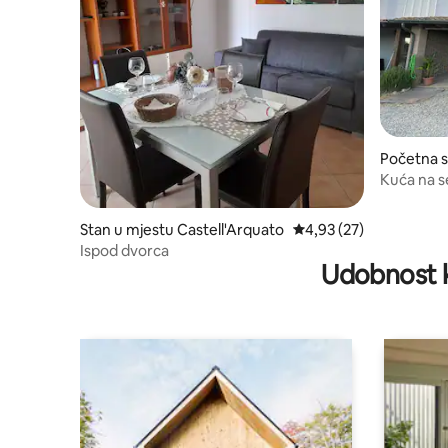
Početna s
sseto
Kuća na s
Stan u mjestu Castell'Arquato
prosječna ocjena 4,93 o
4,93 (27)
Ispod dvorca
Udobnost k