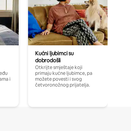
Kućni ljubimci su
dobrodošli
Otkrijte smještaje koji
među
primaju kućne ljubimce, pa
cama i
možete povesti i svog
četvoronožnog prijatelja.