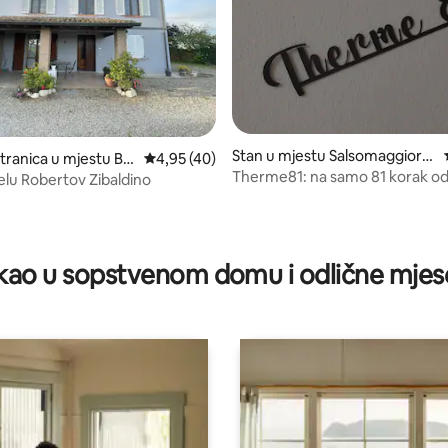
Stan u mjestu Salsomaggiore
tranica u mjestu Bu
prosječna ocjena 4,95 od 5, recenzija: 40
4,95 (40)
Terme
Therme81: na samo 81 korak od
elu Robertov Zibaldino
d 5, recenzija: 27
ao u sopstvenom domu i odlične mjes