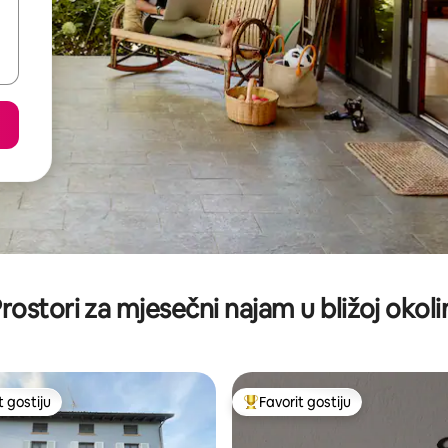
rostori za mjesečni najam u bližoj okoli
t gostiju
Favorit gostiju
vorit gostiju
Glavni favorit gostiju