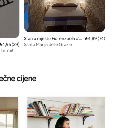
Stan u mjestu Fiorenzuola d'A
prosječna ocjena 4,89 
4,89 (74)
rda
Santa Marija delle Grazie
prosječna ocjena 4,95 od 5, recenzija: 39
4,95 (39)
 termi!
ečne cijene