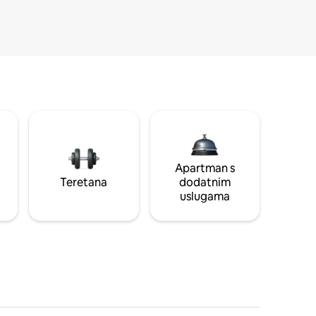
Apartman s
Teretana
dodatnim
uslugama