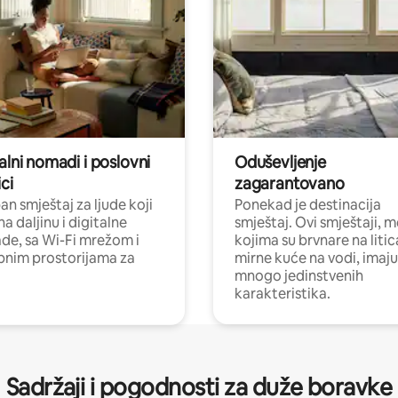
alni nomadi i poslovni
Oduševljenje
ci
zagarantovano
n smještaj za ljude koji
Ponekad je destinacija
na daljinu i digitalne
smještaj. Ovi smještaji, 
e, sa Wi-Fi mrežom i
kojima su brvnare na liti
nim prostorijama za
mirne kuće na vodi, imaju
mnogo jedinstvenih
karakteristika.
Sadržaji i pogodnosti za duže boravke