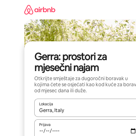
Pređi
na
sadržaj
Gerra: prostori za
mjesečni najam
Otkrijte smještaje za dugoročni boravak u
kojima ćete se osjećati kao kod kuće za bora
od mjesec dana ili duže.
Lokacija
Kad su rezultati dostupni, možete da se krećete kr
Prijava