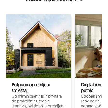
Potpuno opremljeni
Digitalni noma
smještaji
putnici
Od mirnih planinskih brvnara
Udoban smještaj
do praktičnih urbanih
rade na daljinu 
stanova, ovi dobro opremljeni
nomade, sa Wi-