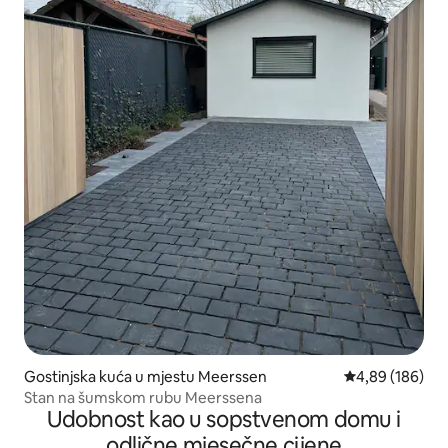
Gostinjska kuća u mjestu Meerssen
prosječna ocjen
4,89 (186)
Stan na šumskom rubu Meerssena
Udobnost kao u sopstvenom domu i
odlične mjesečne cijene