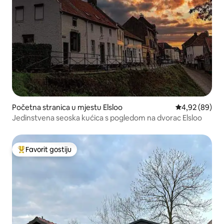
Početna stranica u mjestu Elsloo
prosječna ocje
4,92 (89)
Jedinstvena seoska kućica s pogledom na dvorac Elsloo
Favorit gostiju
Glavni favorit gostiju