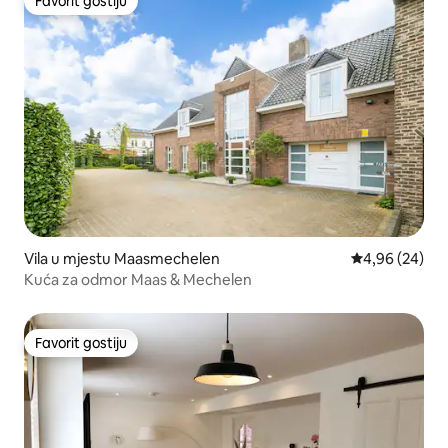
Favorit gostiju
Favorit gostiju
Vila u mjestu Maasmechelen
prosječna ocje
4,96 (24)
Kuća za odmor Maas & Mechelen
Favorit gostiju
Favorit gostiju