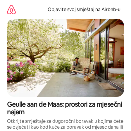
Pređi
na
Objavite svoj smještaj na Airbnb-u
sadržaj
Geulle aan de Maas: prostori za mjesečni
najam
Otkrijte smještaje za dugoročni boravak u kojima ćete
se osjećati kao kod kuće za boravak od mjesec dana ili