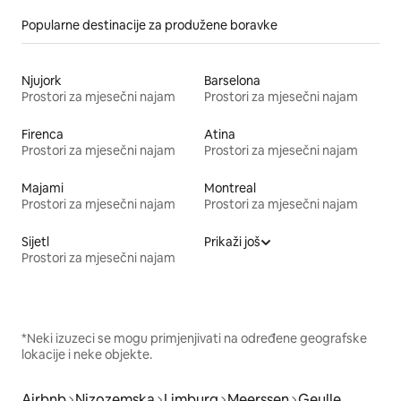
Popularne destinacije za produžene boravke
Njujork
Barselona
Prostori za mjesečni najam
Prostori za mjesečni najam
Firenca
Atina
Prostori za mjesečni najam
Prostori za mjesečni najam
Majami
Montreal
Prostori za mjesečni najam
Prostori za mjesečni najam
Sijetl
Prikaži još
Prostori za mjesečni najam
*Neki izuzeci se mogu primjenjivati na određene geografske
lokacije i neke objekte.
Airbnb
Nizozemska
Limburg
Meerssen
Geulle