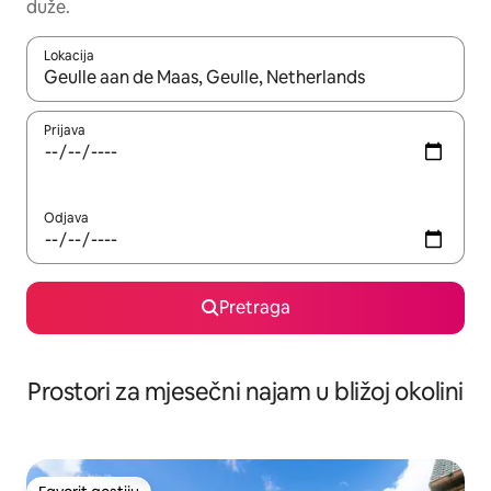
duže.
Lokacija
Kad su rezultati dostupni, možete da se krećete kroz njih pomoću 
Prijava
Odjava
Pretraga
Prostori za mjesečni najam u bližoj okolini