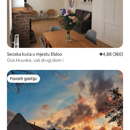
Seoska kuća u mjestu Elsloo
prosječna ocjen
4,88 (360)
Oos Huuske, vaš drugi dom !
Favorit gostiju
Favorit gostiju