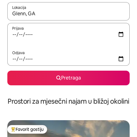
Lokacija
Kad su rezultati dostupni, možete da se krećete kroz njih pomoću 
Prijava
Odjava
Pretraga
Prostori za mjesečni najam u bližoj okolini
Favorit gostiju
Glavni favorit gostiju