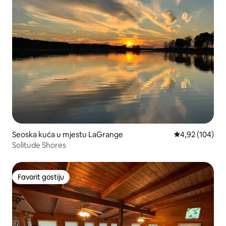
Seoska kuća u mjestu LaGrange
prosječna ocjen
4,92 (104)
Solitude Shores
Favorit gostiju
Favorit gostiju