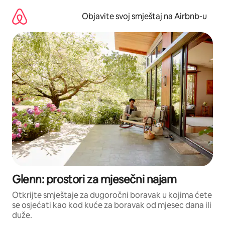
Pređi
na
Objavite svoj smještaj na Airbnb-u
sadržaj
Glenn: prostori za mjesečni najam
Otkrijte smještaje za dugoročni boravak u kojima ćete
se osjećati kao kod kuće za boravak od mjesec dana ili
duže.