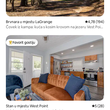
Brvnara u mjestu LaGrange
prosječna ocjen
4,78 (194)
Čovek iz kampa: kuća s kosim krovom na jezeru Vest Point
u Lagranžu
Favorit gostiju
Glavni favorit gostiju
Stan u mjestu West Point
prosječna o
5 (28)