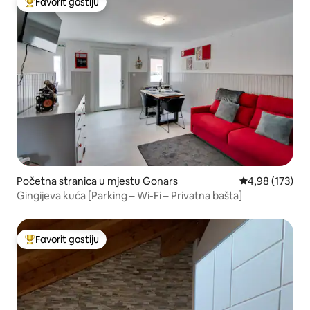
Favorit gostiju
Glavni favorit gostiju
Početna stranica u mjestu Gonars
prosječna ocjen
4,98 (173)
Gingijeva kuća [Parking – Wi-Fi – Privatna bašta]
Favorit gostiju
Glavni favorit gostiju