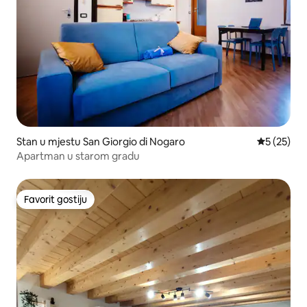
Stan u mjestu San Giorgio di Nogaro
prosječna 
5 (25)
Apartman u starom gradu
Favorit gostiju
Favorit gostiju