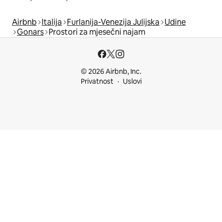
Airbnb
Italija
Furlanija-Venezija Julijska
Udine
Gonars
Prostori za mjesečni najam
© 2026 Airbnb, Inc.
Privatnost
Uslovi