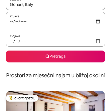
Kad su rezultati dostupni, možete da se krećete kroz njih pomoću 
Prijava
Odjava
Pretraga
Prostori za mjesečni najam u bližoj okolini
Favorit gostiju
Glavni favorit gostiju