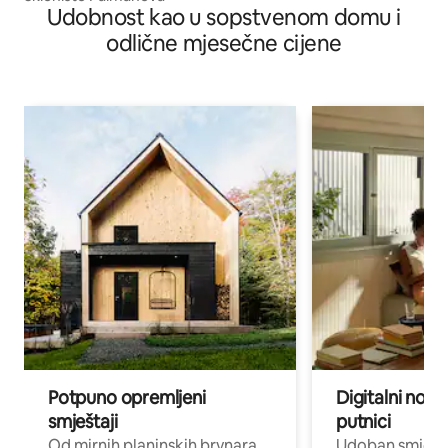
Udobnost kao u sopstvenom domu i
odlične mjesečne cijene
Potpuno opremljeni
Digitalni noma
smještaji
putnici
Od mirnih planinskih brvnara
Udoban smještaj