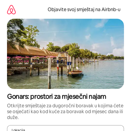
Pređi
na
Objavite svoj smještaj na Airbnb-u
sadržaj
Gonars: prostori za mjesečni najam
Otkrijte smještaje za dugoročni boravak u kojima ćete
se osjećati kao kod kuće za boravak od mjesec dana ili
duže.
Lokacija