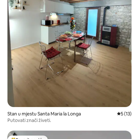
Stan u mjestu Santa Maria la Longa
prosječna 
5 (13)
Putovati znači živeti.