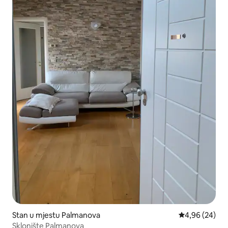
Stan u mjestu Palmanova
prosječna ocje
4,96 (24)
Sklonište Palmanova