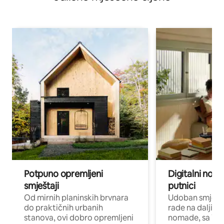
Potpuno opremljeni
Digitalni noma
smještaji
putnici
Od mirnih planinskih brvnara
Udoban smještaj
do praktičnih urbanih
rade na daljinu 
stanova, ovi dobro opremljeni
nomade, sa Wi-