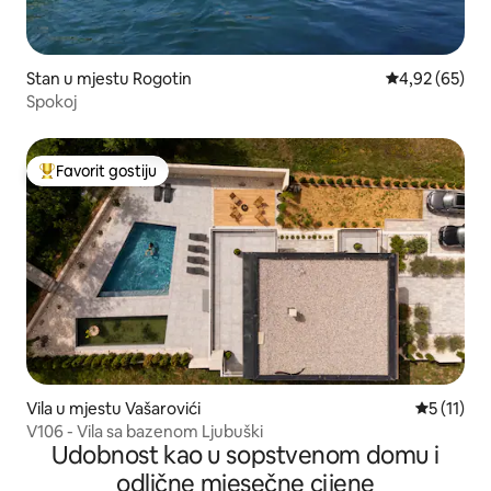
Stan u mjestu Rogotin
prosječna ocje
4,92 (65)
Spokoj
Favorit gostiju
Glavni favorit gostiju
Vila u mjestu Vašarovići
prosječna 
5 (11)
V106 - Vila sa bazenom Ljubuški
Udobnost kao u sopstvenom domu i
odlične mjesečne cijene