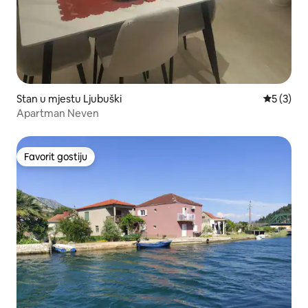
Stan u mjestu Ljubuški
prosječna
5 (3)
Apartman Neven
Favorit gostiju
Favorit gostiju