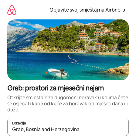
Pređi
na
Objavite svoj smještaj na Airbnb-u
sadržaj
Grab: prostori za mjesečni najam
Otkrijte smještaje za dugoročni boravak u kojima ćete
se osjećati kao kod kuće za boravak od mjesec dana ili
duže.
Lokacija
Kad su rezultati dostupni, možete da se krećete kroz njih pomoću 