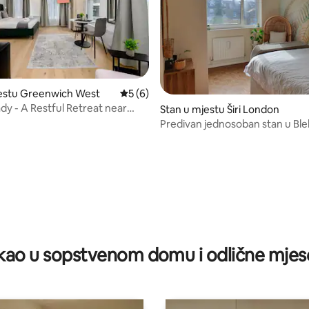
jestu Greenwich West
prosječna ocjena 5 od 5, recenzija: 6
5 (6)
y - A Restful Retreat near
Stan u mjestu Širi London
h Park
Predivan jednosoban stan u Ble
d 5, recenzija: 43
ao u sopstvenom domu i odlične mjes