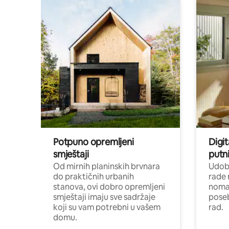
Potpuno opremljeni
Digit
smještaji
putni
Od mirnih planinskih brvnara
Udoba
do praktičnih urbanih
rade 
stanova, ovi dobro opremljeni
nomad
smještaji imaju sve sadržaje
poseb
koji su vam potrebni u vašem
rad.
domu.