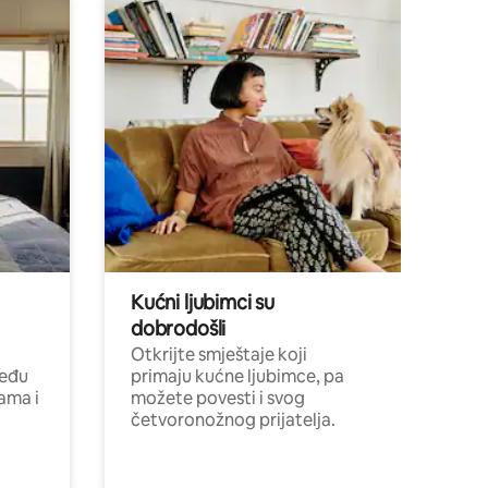
Kućni ljubimci su
dobrodošli
Otkrijte smještaje koji
među
primaju kućne ljubimce, pa
cama i
možete povesti i svog
četvoronožnog prijatelja.