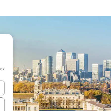
vak
oz njih pomoću strelica nagore i nadolje, kao i da ih istražujte dodirom