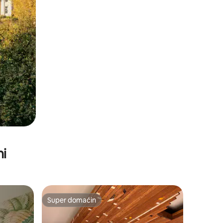
ni
Super domaćin
Super domaćin