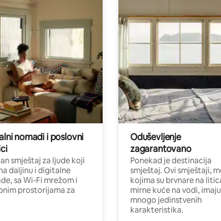
alni nomadi i poslovni
Oduševljenje
ci
zagarantovano
n smještaj za ljude koji
Ponekad je destinacija
na daljinu i digitalne
smještaj. Ovi smještaji, 
e, sa Wi-Fi mrežom i
kojima su brvnare na liti
nim prostorijama za
mirne kuće na vodi, imaju
mnogo jedinstvenih
karakteristika.