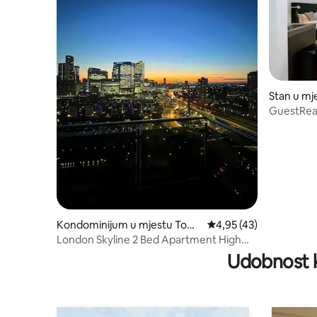
Stan u m
GuestRead
Greenwic
Kondominijum u mjestu Towe
prosječna ocjena 4,95 o
4,95 (43)
r Hamlets
London Skyline 2 Bed Apartment High
Up.
Udobnost k