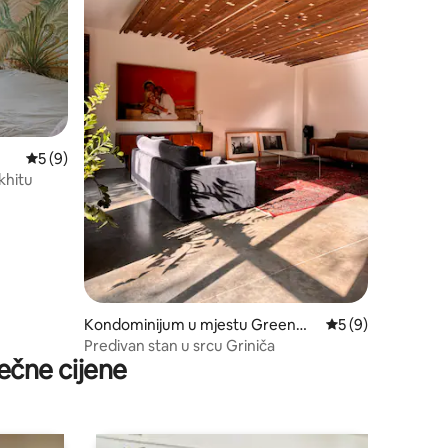
prosječna ocjena 5 od 5, recenzija: 9
5 (9)
khitu
Kondominijum u mjestu Greenwi
prosječna ocjena 5
5 (9)
ch West
Predivan stan u srcu Griniča
ečne cijene