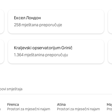
Ексел Лондон
258 mještana preporučuje
Kraljevski opservatorijum Grinič
1.364 mještanina preporučuju
ipovi smještaja
Firenca
Atina
Ma
m
Prostori za mjesečni najam
Prostori za mjesečni najam
Pro