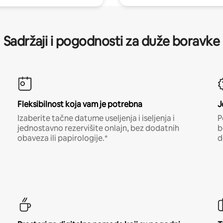
Sadržaji i pogodnosti za duže boravke
Fleksibilnost koja vam je potrebna
J
Izaberite tačne datume useljenja i iseljenja i
P
jednostavno rezervišite onlajn, bez dodatnih
b
obaveza ili papirologije.*
d