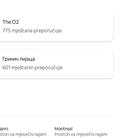
The O2
775 mještana preporučuje
Гринич пијаца
601 mještanin preporučuje
jami
Montreal
stori za mjesečni najam
Prostori za mjesečni najam