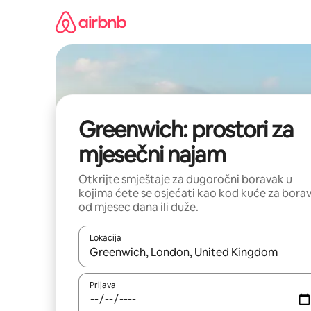
Pređi
na
sadržaj
Greenwich: prostori za
mjesečni najam
Otkrijte smještaje za dugoročni boravak u
kojima ćete se osjećati kao kod kuće za bora
od mjesec dana ili duže.
Lokacija
Kad su rezultati dostupni, možete da se krećete kr
Prijava