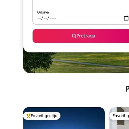
Odjava
Pretraga
P
Favorit gostiju
Favorit g
Glavni favorit gostiju
Favorit g