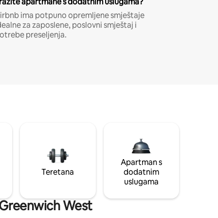
ražite apartmane s dodatnim uslugama?
irbnb ima potpuno opremljene smještaje
dealne za zaposlene, poslovni smještaj i
otrebe preseljenja.
Apartman s
Teretana
dodatnim
uslugama
di Greenwich West