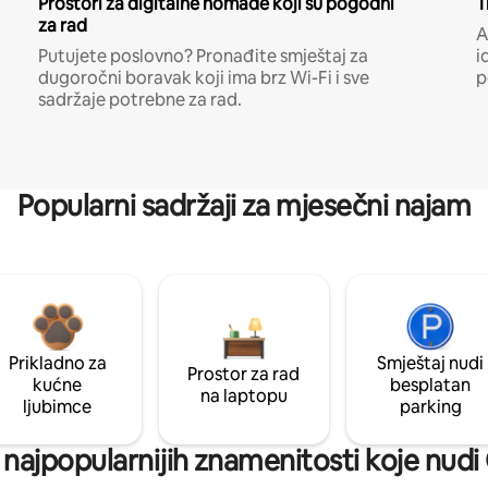
Prostori za digitalne nomade koji su pogodni
T
za rad
A
Putujete poslovno? Pronađite smještaj za
i
dugoročni boravak koji ima brz Wi-Fi i sve
p
sadržaje potrebne za rad.
Popularni sadržaji za mjesečni najam
Prikladno za
Smještaj nudi
Prostor za rad
kućne
besplatan
na laptopu
ljubimce
parking
ni najpopularnijih znamenitosti koje nu