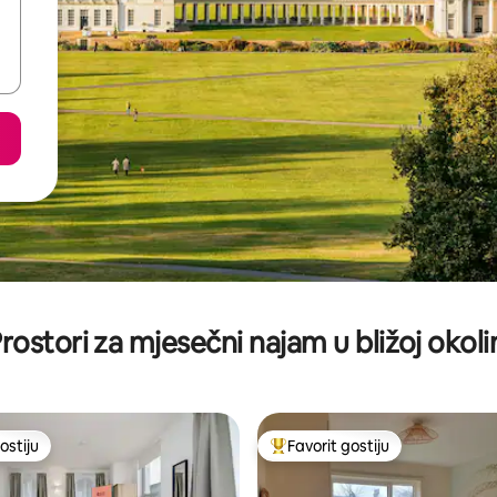
rostori za mjesečni najam u bližoj okoli
ostiju
Favorit gostiju
ostiju
Glavni favorit gostiju