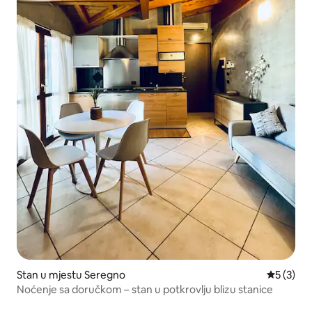
Stan u mjestu Seregno
prosječna
5 (3)
Noćenje sa doručkom – stan u potkrovlju blizu stanice