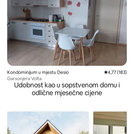
Kondominijum u mjestu Desio
prosječna ocjen
4,77 (183)
Garsonjera Volta
Udobnost kao u sopstvenom domu i
odlične mjesečne cijene