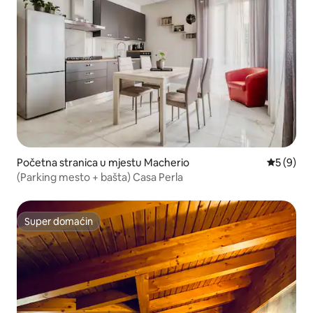
Početna stranica u mjestu Macherio
prosječna
5 (9)
(Parking mesto + bašta) Casa Perla
Super domaćin
Super domaćin