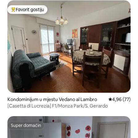
Favorit gostiju
Glavni favorit gostiju
Kondominijum u mjestu Vedano al Lambro
prosječna ocje
4,96 (77)
[Casetta di Lucrezia] F1/Monza Park/S. Gerardo
Super domaćin
Super domaćin