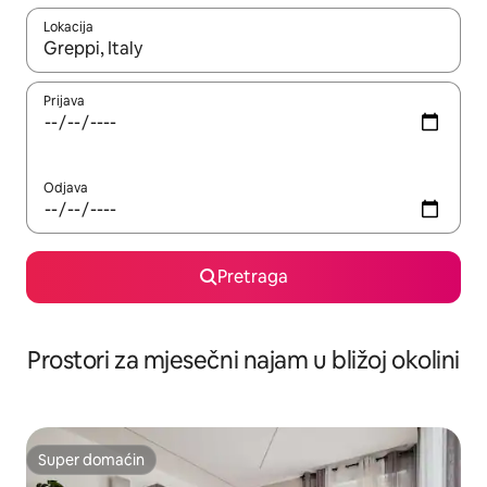
Lokacija
Kad su rezultati dostupni, možete da se krećete kroz njih pomoću 
Prijava
Odjava
Pretraga
Prostori za mjesečni najam u bližoj okolini
Super domaćin
Super domaćin