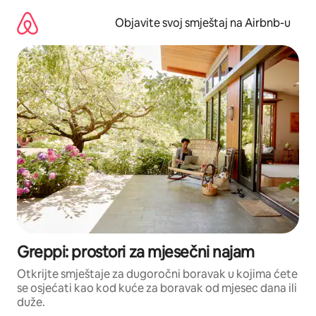
Pređi
na
Objavite svoj smještaj na Airbnb-u
sadržaj
Greppi: prostori za mjesečni najam
Otkrijte smještaje za dugoročni boravak u kojima ćete
se osjećati kao kod kuće za boravak od mjesec dana ili
duže.