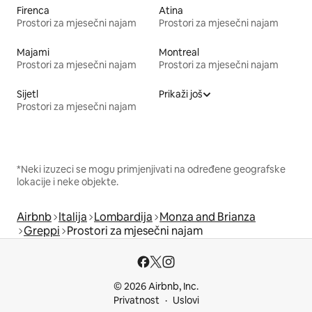
Firenca
Atina
Prostori za mjesečni najam
Prostori za mjesečni najam
Majami
Montreal
Prostori za mjesečni najam
Prostori za mjesečni najam
Sijetl
Prikaži još
Prostori za mjesečni najam
*Neki izuzeci se mogu primjenjivati na određene geografske
lokacije i neke objekte.
Airbnb
Italija
Lombardija
Monza and Brianza
Greppi
Prostori za mjesečni najam
© 2026 Airbnb, Inc.
Privatnost
Uslovi