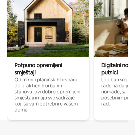
Potpuno opremljeni
Digitalni noma
smještaji
putnici
Od mirnih planinskih brvnara
Udoban smještaj
do praktičnih urbanih
rade na daljinu 
stanova, ovi dobro opremljeni
nomade, sa Wi-
smještaji imaju sve sadržaje
posebnim prost
koji su vam potrebni u vašem
rad.
domu.