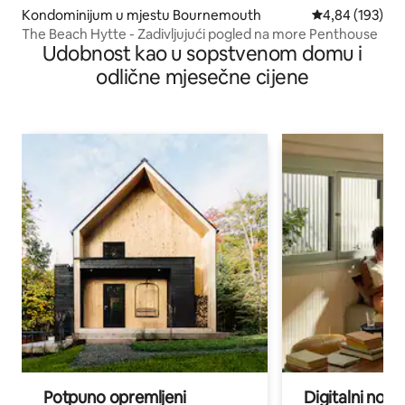
Kondominijum u mjestu Bournemouth
prosječna ocjen
4,84 (193)
The Beach Hytte - Zadivljujući pogled na more Penthouse
Udobnost kao u sopstvenom domu i
odlične mjesečne cijene
Potpuno opremljeni
Digitalni noma