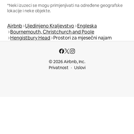
*Neki izuzeci se mogu primjenjivati na određene geografske
lokacije i neke objekte.
Airbnb
Ujedinjeno Kraljevstvo
Engleska
Bournemouth, Christchurch and Poole
Hengistbury Head
Prostori za mjesečni najam
© 2026 Airbnb, Inc.
Privatnost
Uslovi