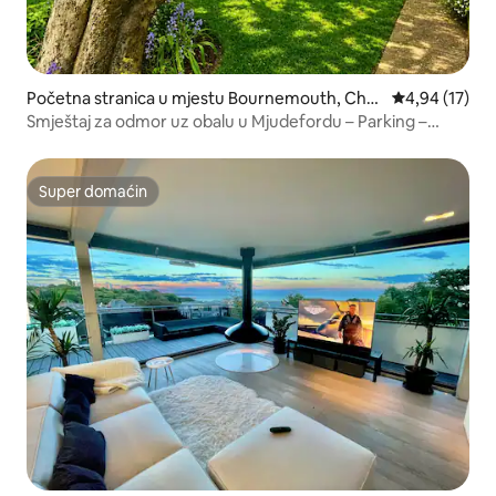
Početna stranica u mjestu Bournemouth, Chri
prosječna ocje
4,94 (17)
stchurch and Poole
Smještaj za odmor uz obalu u Mjudefordu – Parking –
Šetnja do plaže
Super domaćin
Super domaćin