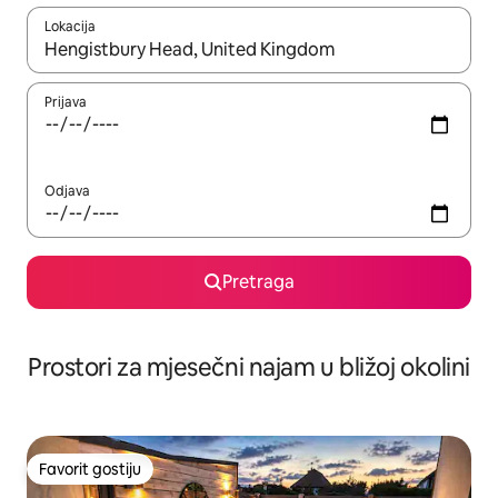
Lokacija
Kad su rezultati dostupni, možete da se krećete kroz njih pomoću 
Prijava
Odjava
Pretraga
Prostori za mjesečni najam u bližoj okolini
Favorit gostiju
Favorit gostiju