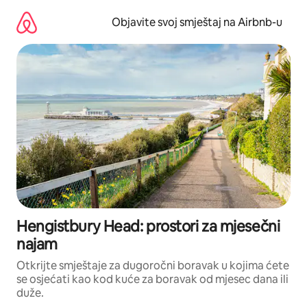
Pređi
na
Objavite svoj smještaj na Airbnb-u
sadržaj
Hengistbury Head: prostori za mjesečni
najam
Otkrijte smještaje za dugoročni boravak u kojima ćete
se osjećati kao kod kuće za boravak od mjesec dana ili
duže.