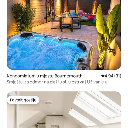
Kondominijum u mjestu Bournemouth
prosječna ocje
4,94 (31)
Smještaj za odmor na plaži u stilu ostrva | Uživanje u
hidromasažnoj kadi i sauni
Favorit gostiju
Favorit gostiju