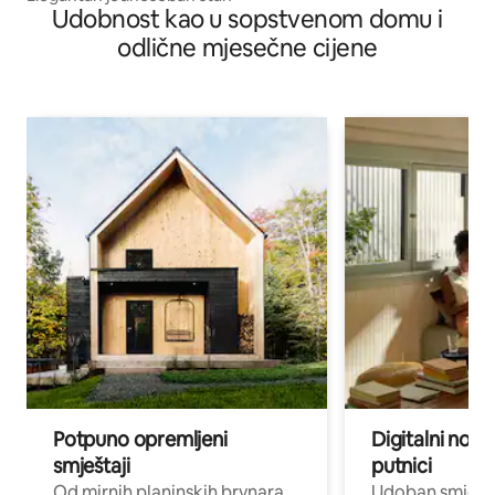
Udobnost kao u sopstvenom domu i
odlične mjesečne cijene
Potpuno opremljeni
Digitalni noma
smještaji
putnici
Od mirnih planinskih brvnara
Udoban smještaj