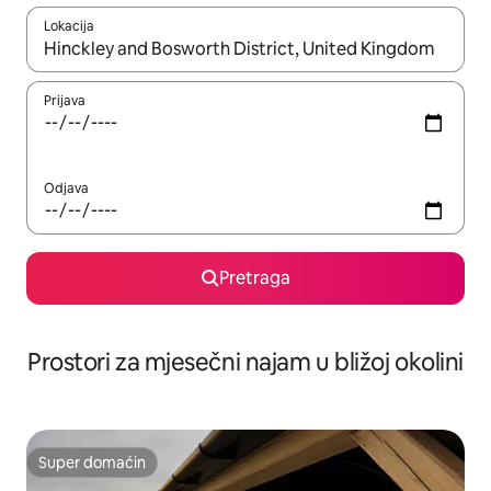
Lokacija
Kad su rezultati dostupni, možete da se krećete kroz njih pomoću 
Prijava
Odjava
Pretraga
Prostori za mjesečni najam u bližoj okolini
Super domaćin
Super domaćin