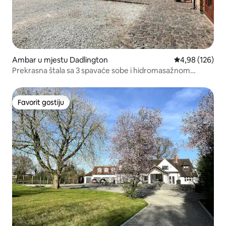
Ambar u mjestu Dadlington
prosječna ocjen
4,98 (126)
Prekrasna štala sa 3 spavaće sobe i hidromasažnom
kadom na drva
Favorit gostiju
Favorit gostiju