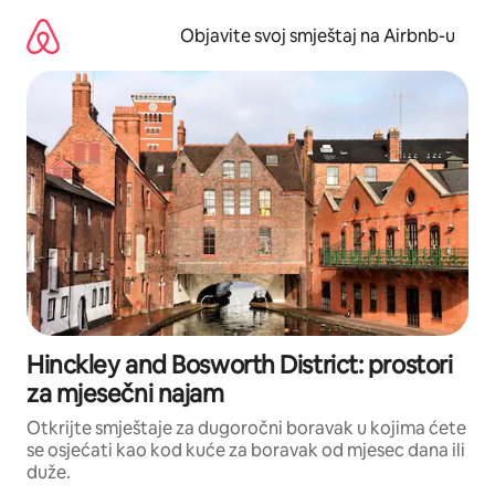
Pređi
na
Objavite svoj smještaj na Airbnb-u
sadržaj
Hinckley and Bosworth District: prostori
za mjesečni najam
Otkrijte smještaje za dugoročni boravak u kojima ćete
se osjećati kao kod kuće za boravak od mjesec dana ili
duže.