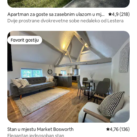
Apartman za goste sa zasebnim ulazom u mje
prosječna ocje
4,9 (218)
stu Kirkby Mallory
Dvije prostrane dvokrevetne sobe nedaleko od Lestera
Favorit gostiju
Favorit gostiju
Stan u mjestu Market Bosworth
prosječna ocjen
4,76 (136)
Elegantan jednosoban stan