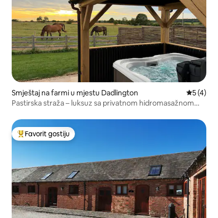
Smještaj na farmi u mjestu Dadlington
prosječna
5 (4)
Pastirska straža – luksuz sa privatnom hidromasažnom
kadom
Favorit gostiju
Glavni favorit gostiju