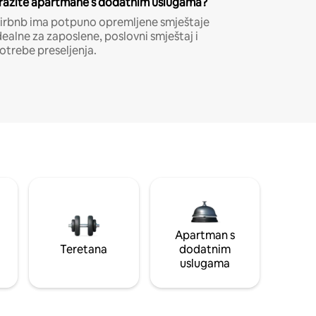
ražite apartmane s dodatnim uslugama?
irbnb ima potpuno opremljene smještaje
dealne za zaposlene, poslovni smještaj i
otrebe preseljenja.
Apartman s
Teretana
dodatnim
uslugama