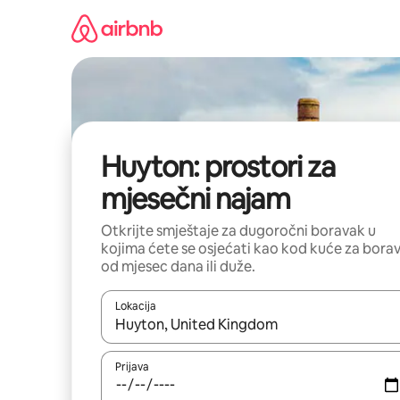
Pređi
na
sadržaj
Huyton: prostori za
mjesečni najam
Otkrijte smještaje za dugoročni boravak u
kojima ćete se osjećati kao kod kuće za bora
od mjesec dana ili duže.
Lokacija
Kad su rezultati dostupni, možete da se krećete kr
Prijava