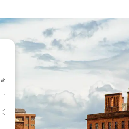
vak
oz njih pomoću strelica nagore i nadolje, kao i da ih istražujte dodirom