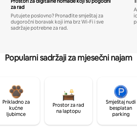
Prostori za digitalne nomade koji su pogodni
T
za rad
A
Putujete poslovno? Pronađite smještaj za
i
dugoročni boravak koji ima brz Wi-Fi i sve
p
sadržaje potrebne za rad.
Popularni sadržaji za mjesečni najam
Prikladno za
Smještaj nudi
Prostor za rad
kućne
besplatan
na laptopu
ljubimce
parking