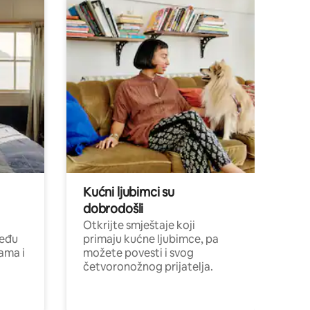
Kućni ljubimci su
dobrodošli
Otkrijte smještaje koji
među
primaju kućne ljubimce, pa
cama i
možete povesti i svog
četvoronožnog prijatelja.