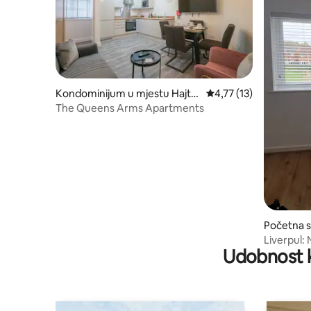
Kondominijum u mjestu Hajto
prosječna ocjena 4,77 
4,77 (13)
n
The Queens Arms Apartments
Početna s
Liverpul:
Udobnost k