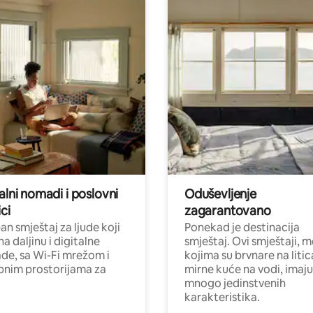
alni nomadi i poslovni
Oduševljenje
ci
zagarantovano
n smještaj za ljude koji
Ponekad je destinacija
na daljinu i digitalne
smještaj. Ovi smještaji, 
e, sa Wi-Fi mrežom i
kojima su brvnare na liti
nim prostorijama za
mirne kuće na vodi, imaju
mnogo jedinstvenih
karakteristika.