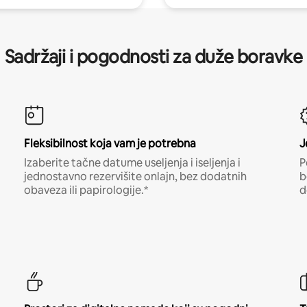
Sadržaji i pogodnosti za duže boravke
Fleksibilnost koja vam je potrebna
J
Izaberite tačne datume useljenja i iseljenja i
P
jednostavno rezervišite onlajn, bez dodatnih
b
obaveza ili papirologije.*
d