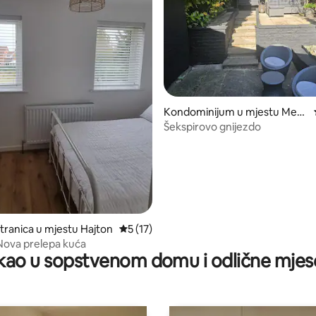
od 5, recenzija: 13
Kondominijum u mjestu Mers
eyside
Šekspirovo gnijezdo
tranica u mjestu Hajton
prosječna ocjena 5 od 5, recenzija: 17
5 (17)
 Nova prelepa kuća
ao u sopstvenom domu i odlične mjes