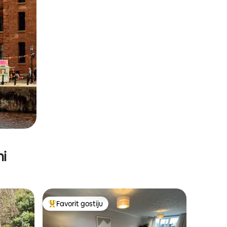
ni
Favorit gostiju
Glavni favorit gostiju