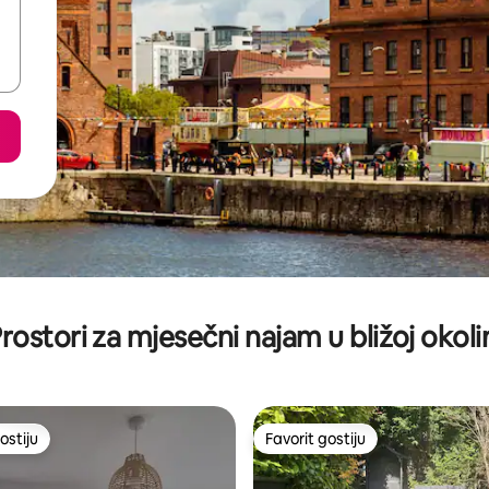
rostori za mjesečni najam u bližoj okoli
ostiju
Favorit gostiju
ostiju
Favorit gostiju