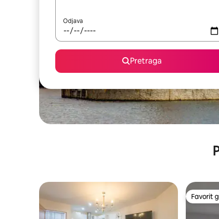
Odjava
Pretraga
P
Favorit g
Favorit g