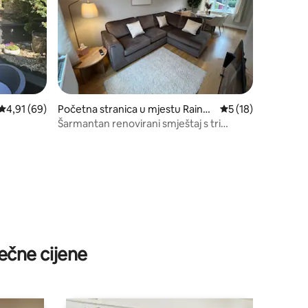
prosječna ocjena 4,91 od 5, recenzija: 69
4,91 (69)
Početna stranica u mjestu Rainhil
prosječna ocjena 5 
5 (18)
l
Šarmantan renovirani smještaj s tri
kreveta i dvostrukim prilazom
ečne cijene