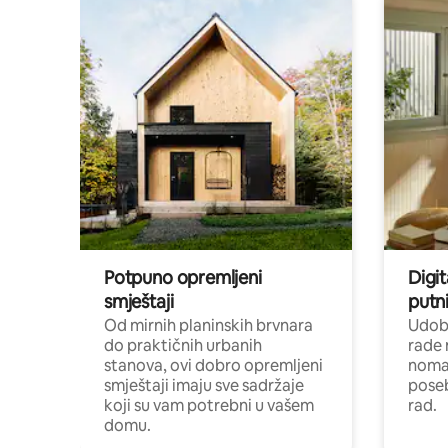
Potpuno opremljeni
Digit
smještaji
putni
Od mirnih planinskih brvnara
Udoba
do praktičnih urbanih
rade 
stanova, ovi dobro opremljeni
nomad
smještaji imaju sve sadržaje
poseb
koji su vam potrebni u vašem
rad.
domu.