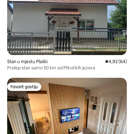
Stan u mjestu Plaški
prosječna ocje
4,92 (64)
Prelep stan samo 50 km od Plitvičkih jezera
Favorit gostiju
Favorit gostiju