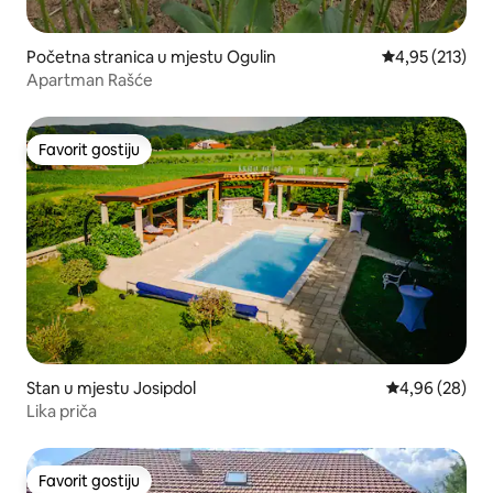
Početna stranica u mjestu Ogulin
prosječna ocjen
4,95 (213)
Apartman Rašće
Favorit gostiju
Favorit gostiju
Stan u mjestu Josipdol
prosječna ocje
4,96 (28)
Lika priča
Favorit gostiju
Favorit gostiju