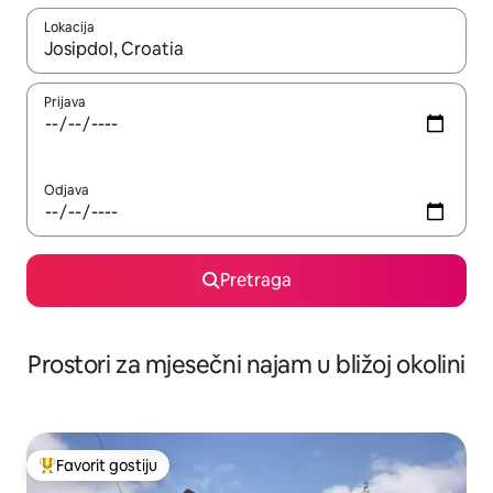
Lokacija
Kad su rezultati dostupni, možete da se krećete kroz njih pomoću 
Prijava
Odjava
Pretraga
Prostori za mjesečni najam u bližoj okolini
Favorit gostiju
Glavni favorit gostiju