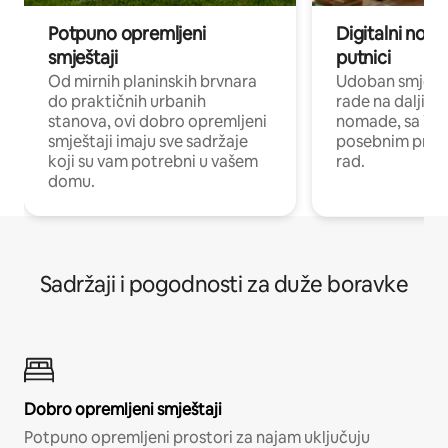
Potpuno opremljeni
Digitalni noma
smještaji
putnici
Od mirnih planinskih brvnara
Udoban smještaj
do praktičnih urbanih
rade na daljinu 
stanova, ovi dobro opremljeni
nomade, sa Wi-
smještaji imaju sve sadržaje
posebnim prost
koji su vam potrebni u vašem
rad.
domu.
Sadržaji i pogodnosti za duže boravke
Dobro opremljeni smještaji
Potpuno opremljeni prostori za najam uključuju