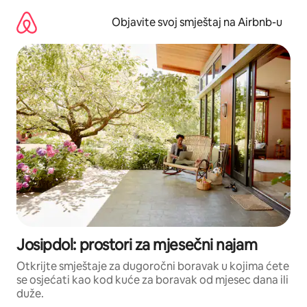
Pređi
na
Objavite svoj smještaj na Airbnb-u
sadržaj
Josipdol: prostori za mjesečni najam
Otkrijte smještaje za dugoročni boravak u kojima ćete
se osjećati kao kod kuće za boravak od mjesec dana ili
duže.