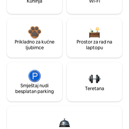
Kuhinja
Wi-Fi
Prikladno za kućne
Prostor za rad na
ljubimce
laptopu
Smještaj nudi
Teretana
besplatan parking