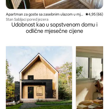
Apartman za goste sa zasebnim ulazom u mje
prosječna ocje
4,95 (66)
stu Ogulin
Stan Sabljaci pored jezera
Udobnost kao u sopstvenom domu i
odlične mjesečne cijene