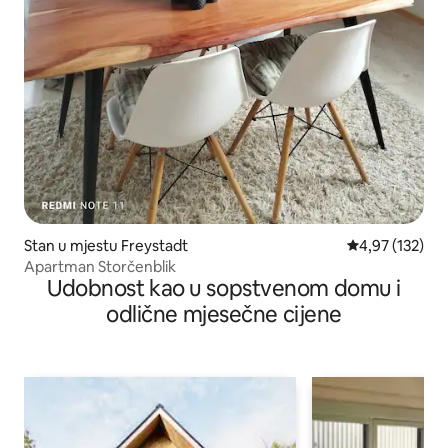
Stan u mjestu Freystadt
prosječna ocjen
4,97 (132)
Apartman Storčenblik
Udobnost kao u sopstvenom domu i
odlične mjesečne cijene