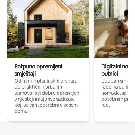
Potpuno opremljeni
Digitalni noma
smještaji
putnici
Od mirnih planinskih brvnara
Udoban smještaj
do praktičnih urbanih
rade na daljinu 
stanova, ovi dobro opremljeni
nomade, sa Wi-
smještaji imaju sve sadržaje
posebnim prost
koji su vam potrebni u vašem
rad.
domu.