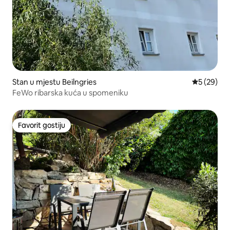
Stan u mjestu Beilngries
prosječna o
5 (29)
FeWo ribarska kuća u spomeniku
Favorit gostiju
Favorit gostiju