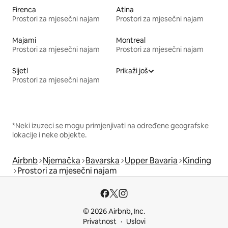
Firenca
Atina
Prostori za mjesečni najam
Prostori za mjesečni najam
Majami
Montreal
Prostori za mjesečni najam
Prostori za mjesečni najam
Sijetl
Prikaži još
Prostori za mjesečni najam
*Neki izuzeci se mogu primjenjivati na određene geografske
lokacije i neke objekte.
Airbnb
Njemačka
Bavarska
Upper Bavaria
Kinding
Prostori za mjesečni najam
© 2026 Airbnb, Inc.
Privatnost
Uslovi