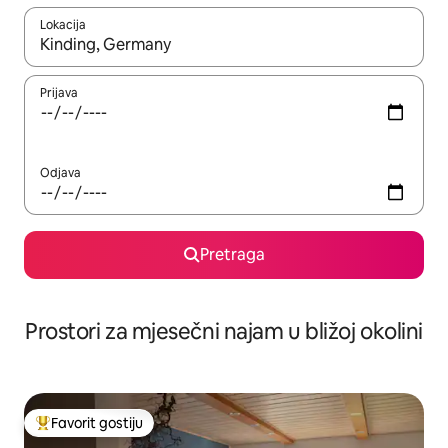
Lokacija
Kad su rezultati dostupni, možete da se krećete kroz njih pomoću 
Prijava
Odjava
Pretraga
Prostori za mjesečni najam u bližoj okolini
Favorit gostiju
Glavni favorit gostiju