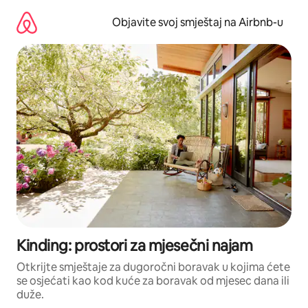
Pređi
na
Objavite svoj smještaj na Airbnb-u
sadržaj
Kinding: prostori za mjesečni najam
Otkrijte smještaje za dugoročni boravak u kojima ćete
se osjećati kao kod kuće za boravak od mjesec dana ili
duže.