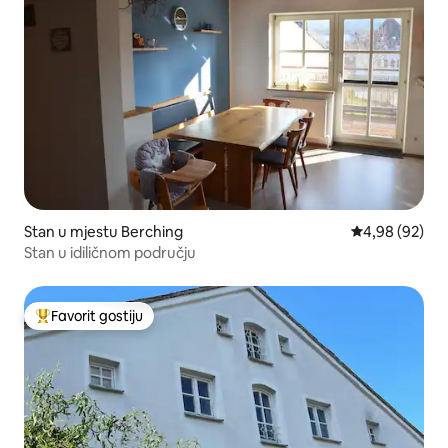
Stan u mjestu Berching
prosječna ocje
4,98 (92)
Stan u idiličnom području
Favorit gostiju
Glavni favorit gostiju