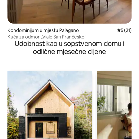
Kondominijum u mjestu Palagano
prosječna 
5 (21)
Kuća za odmor „Viale San Frančesko”
Udobnost kao u sopstvenom domu i
odlične mjesečne cijene