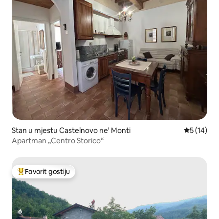
Stan u mjestu Castelnovo ne' Monti
prosječna 
5 (14)
Apartman „Centro Storico“
Favorit gostiju
Glavni favorit gostiju