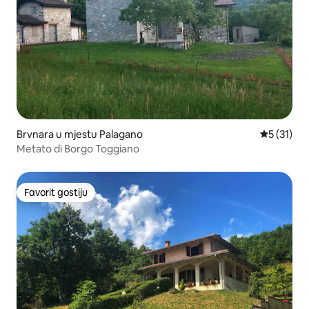
Brvnara u mjestu Palagano
prosječna 
5 (31)
Metato di Borgo Toggiano
Favorit gostiju
Favorit gostiju