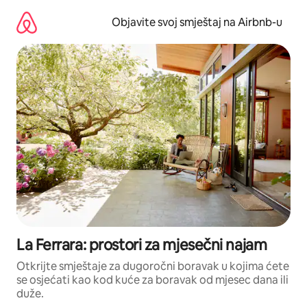
Pređi
na
Objavite svoj smještaj na Airbnb-u
sadržaj
La Ferrara: prostori za mjesečni najam
Otkrijte smještaje za dugoročni boravak u kojima ćete
se osjećati kao kod kuće za boravak od mjesec dana ili
duže.