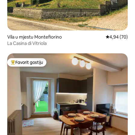
Vila u mjestu Montefiorino
prosječna ocje
4,94 (70)
La Casina di Vitriola
Favorit gostiju
Glavni favorit gostiju