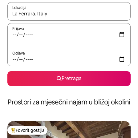
Lokacija
Kad su rezultati dostupni, možete da se krećete kroz njih pomoću 
Prijava
Odjava
Pretraga
Prostori za mjesečni najam u bližoj okolini
Favorit gostiju
Glavni favorit gostiju