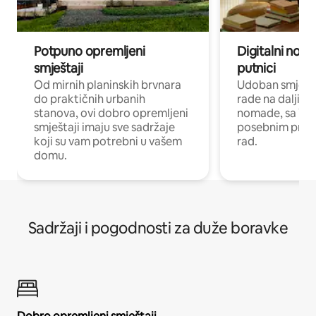
Potpuno opremljeni
Digitalni noma
smještaji
putnici
Od mirnih planinskih brvnara
Udoban smještaj
do praktičnih urbanih
rade na daljinu 
stanova, ovi dobro opremljeni
nomade, sa Wi-
smještaji imaju sve sadržaje
posebnim prost
koji su vam potrebni u vašem
rad.
domu.
Sadržaji i pogodnosti za duže boravke