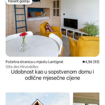
Favorit gostiju
Favorit gostiju
Početna stranica u mjestu Lantignié
prosječna ocje
4,96 (93)
Gîte des Hirondelles
Udobnost kao u sopstvenom domu i
odlične mjesečne cijene