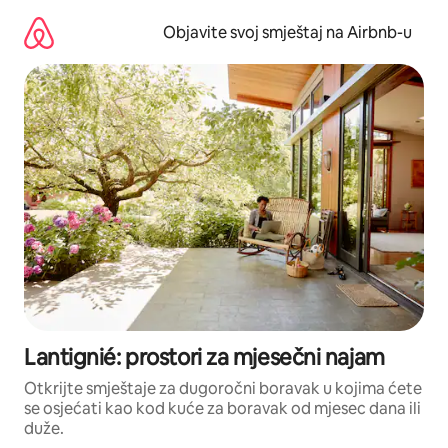
Pređi
na
Objavite svoj smještaj na Airbnb-u
sadržaj
Lantignié: prostori za mjesečni najam
Otkrijte smještaje za dugoročni boravak u kojima ćete
se osjećati kao kod kuće za boravak od mjesec dana ili
duže.