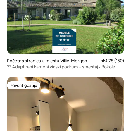
Početna stranica u mjestu Villié-Morgon
prosječna ocjen
4,78 (150)
3* Adaptirani kameni vinski podrum – smeštaj • Božole
Favorit gostiju
Favorit gostiju