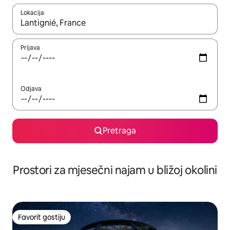
Lokacija
Kad su rezultati dostupni, možete da se krećete kroz njih pomoću 
Prijava
Odjava
Pretraga
Prostori za mjesečni najam u bližoj okolini
Favorit gostiju
Favorit gostiju