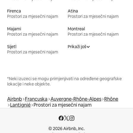
Firenca
Atina
Prostori za mjesečni najam
Prostori za mjesečni najam
Majami
Montreal
Prostori za mjesečni najam
Prostori za mjesečni najam
Sijetl
Prikaži još
Prostori za mjesečni najam
*Neki izuzeci se mogu primjenjivati na određene geografske
lokacije i neke objekte.
Airbnb
Francuska
Auvergne-Rhône-Alpes
Rhône
Lantignié
Prostori za mjesečni najam
© 2026 Airbnb, Inc.