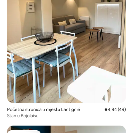
Početna stranica u mjestu Lantignié
prosječna ocje
4,94 (49)
Stan u Bojolaisu.