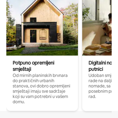
Potpuno opremljeni
Digitalni noma
smještaji
putnici
Od mirnih planinskih brvnara
Udoban smještaj
do praktičnih urbanih
rade na daljinu 
stanova, ovi dobro opremljeni
nomade, sa Wi-
smještaji imaju sve sadržaje
posebnim prost
koji su vam potrebni u vašem
rad.
domu.