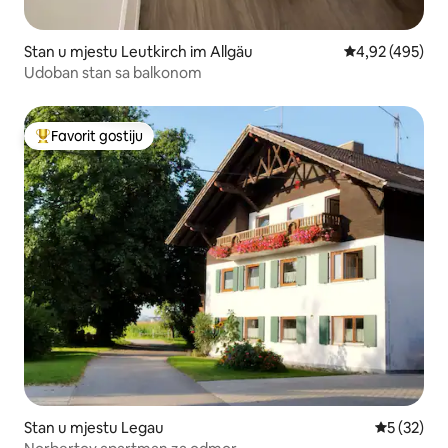
Stan u mjestu Leutkirch im Allgäu
prosječna ocjen
4,92 (495)
Udoban stan sa balkonom
Favorit gostiju
Glavni favorit gostiju
Stan u mjestu Legau
prosječna 
5 (32)