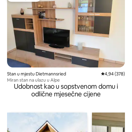
Favorit gostiju
Stan u mjestu Dietmannsried
prosječna ocjen
4,94 (378)
Miran stan na ulazu u Alpe
Udobnost kao u sopstvenom domu i
odlične mjesečne cijene