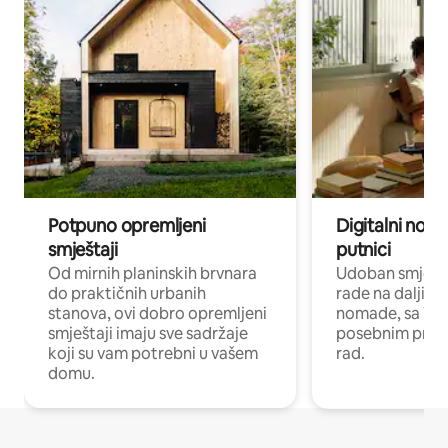
Potpuno opremljeni
Digitalni noma
smještaji
putnici
Od mirnih planinskih brvnara
Udoban smještaj
do praktičnih urbanih
rade na daljinu 
stanova, ovi dobro opremljeni
nomade, sa Wi-
smještaji imaju sve sadržaje
posebnim prost
koji su vam potrebni u vašem
rad.
domu.