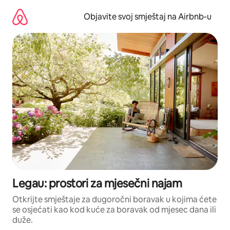
Pređi
na
Objavite svoj smještaj na Airbnb-u
sadržaj
Legau: prostori za mjesečni najam
Otkrijte smještaje za dugoročni boravak u kojima ćete
se osjećati kao kod kuće za boravak od mjesec dana ili
duže.