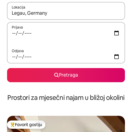
Lokacija
Kad su rezultati dostupni, možete da se krećete kroz njih pomoću 
Prijava
Odjava
Pretraga
Prostori za mjesečni najam u bližoj okolini
Favorit gostiju
Glavni favorit gostiju