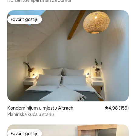
Norbertov apartman za odmor
Favorit gostiju
Favorit gostiju
Kondominijum u mjestu Aitrach
prosječna ocjen
4,98 (156)
Planinska kuća u stanu
Favorit gostiju