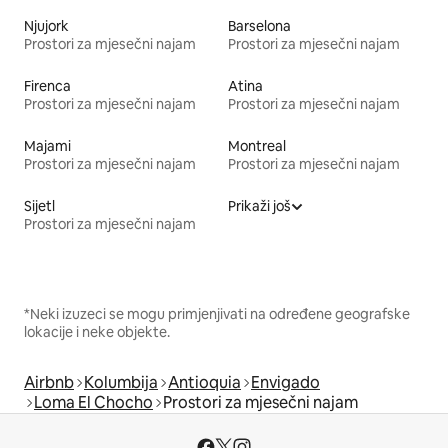
Njujork
Barselona
Prostori za mjesečni najam
Prostori za mjesečni najam
Firenca
Atina
Prostori za mjesečni najam
Prostori za mjesečni najam
Majami
Montreal
Prostori za mjesečni najam
Prostori za mjesečni najam
Sijetl
Prikaži još
Prostori za mjesečni najam
*Neki izuzeci se mogu primjenjivati na određene geografske
lokacije i neke objekte.
Airbnb
Kolumbija
Antioquia
Envigado
Loma El Chocho
Prostori za mjesečni najam