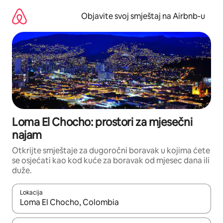
Pređi
na
Objavite svoj smještaj na Airbnb-u
sadržaj
Loma El Chocho: prostori za mjesečni
najam
Otkrijte smještaje za dugoročni boravak u kojima ćete
se osjećati kao kod kuće za boravak od mjesec dana ili
duže.
Lokacija
Kad su rezultati dostupni, možete da se krećete kroz njih pomoću 