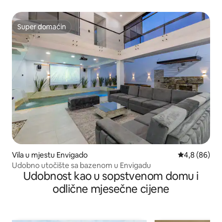
Super domaćin
Super domaćin
Vila u mjestu Envigado
prosječna ocj
4,8 (86)
Udobno utočište sa bazenom u Envigadu
Udobnost kao u sopstvenom domu i
odlične mjesečne cijene