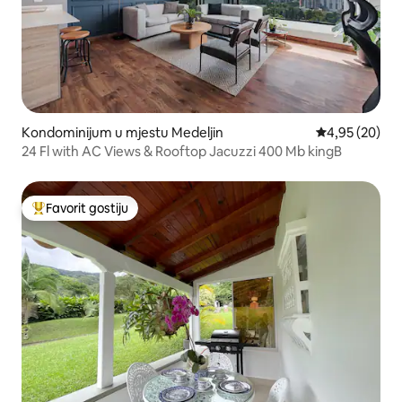
Kondominijum u mjestu Medeljin
prosječna ocje
4,95 (20)
24 Fl with AC Views & Rooftop Jacuzzi 400 Mb kingB
Favorit gostiju
Glavni favorit gostiju