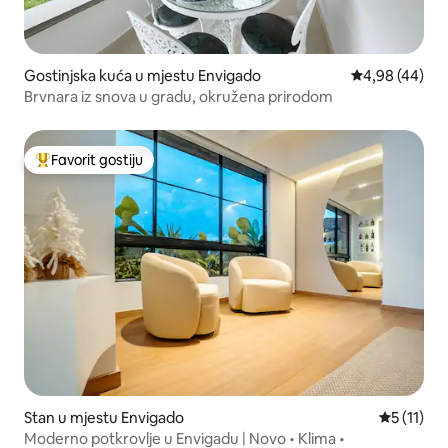
Gostinjska kuća u mjestu Envigado
prosječna ocje
4,98 (44)
Brvnara iz snova u gradu, okružena prirodom
Favorit gostiju
Glavni favorit gostiju
Stan u mjestu Envigado
prosječna 
5 (11)
Moderno potkrovlje u Envigadu | Novo • Klima •