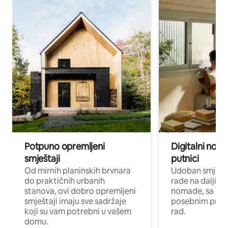
Potpuno opremljeni
Digitalni noma
smještaji
putnici
Od mirnih planinskih brvnara
Udoban smještaj
do praktičnih urbanih
rade na daljinu 
stanova, ovi dobro opremljeni
nomade, sa Wi-
smještaji imaju sve sadržaje
posebnim prost
koji su vam potrebni u vašem
rad.
domu.