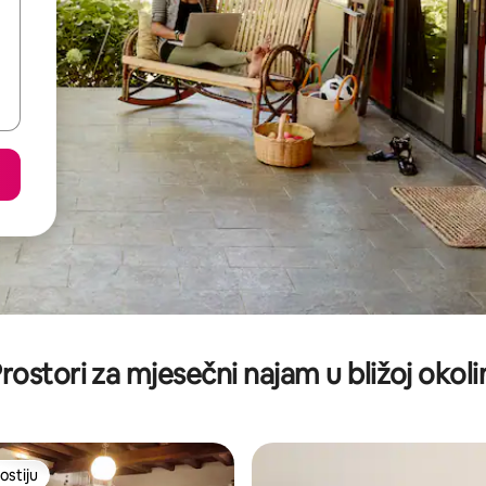
rostori za mjesečni najam u bližoj okoli
ostiju
ostiju