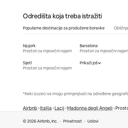
Odredišta koja treba istražiti
Popularne destinacije za produžene boravke
Obližnj
Njujork
Barselona
Prostori za mjesečni najam
Prostori za mjesečni naja
Sijetl
Prikaži još
Prostori za mjesečni najam
*Neki izuzeci se mogu primjenjivati na određene geografsk
Airbnb
Italija
Lacij
Madonna degli Angeli
Prost
© 2026 Airbnb, Inc.
Privatnost
Uslovi