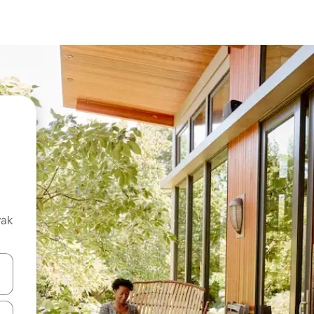
vak
oz njih pomoću strelica nagore i nadolje, kao i da ih istražujte dodirom