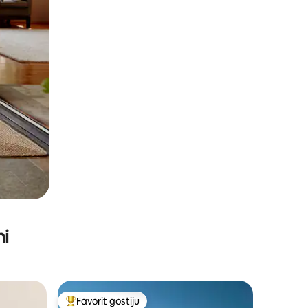
ni
Favorit gostiju
Glavni favorit gostiju