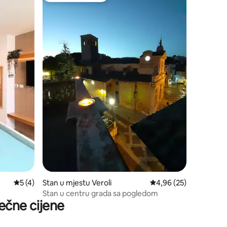
prosječna ocjena 5 od 5, recenzija: 4
5 (4)
Stan u mjestu Veroli
prosječna ocjena 4,96 
4,96 (25)
Stan u centru grada sa pogledom
ečne cijene