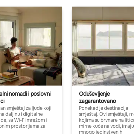
alni nomadi i poslovni
Oduševljenje
ci
zagarantovano
n smještaj za ljude koji
Ponekad je destinacija
na daljinu i digitalne
smještaj. Ovi smještaji, 
e, sa Wi-Fi mrežom i
kojima su brvnare na liti
nim prostorijama za
mirne kuće na vodi, imaju
mnogo jedinstvenih