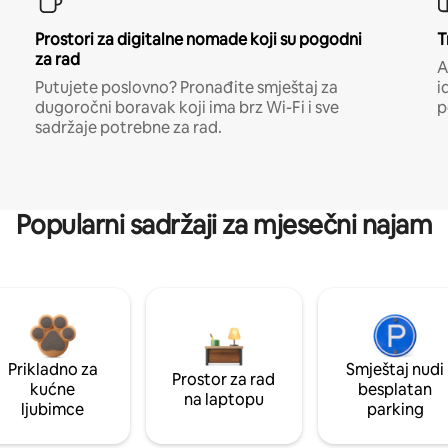
Prostori za digitalne nomade koji su pogodni
T
za rad
A
Putujete poslovno? Pronađite smještaj za
i
dugoročni boravak koji ima brz Wi-Fi i sve
p
sadržaje potrebne za rad.
Popularni sadržaji za mjesečni najam
Prikladno za
Smještaj nudi
Prostor za rad
kućne
besplatan
na laptopu
ljubimce
parking