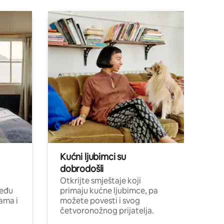
Kućni ljubimci su
dobrodošli
Otkrijte smještaje koji
među
primaju kućne ljubimce, pa
cama i
možete povesti i svog
četvoronožnog prijatelja.