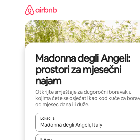
Pređi
na
sadržaj
Madonna degli Angeli:
prostori za mjesečni
najam
Otkrijte smještaje za dugoročni boravak u
kojima ćete se osjećati kao kod kuće za bora
od mjesec dana ili duže.
Lokacija
Kad su rezultati dostupni, možete da se krećete kr
Prijava