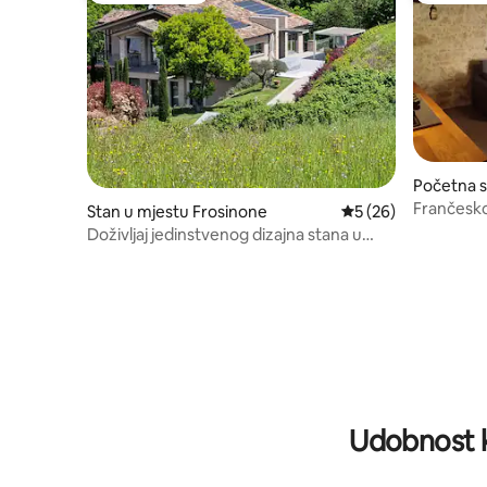
Početna s
tri
Frančesk
Stan u mjestu Frosinone
prosječna ocjena 5 o
5 (26)
Doživljaj jedinstvenog dizajna stana u
Frančeskiju
Udobnost k