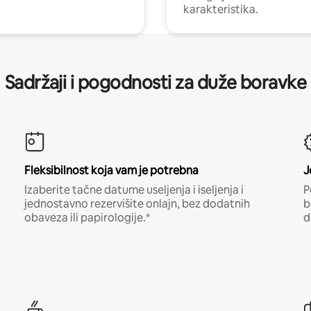
karakteristika.
Sadržaji i pogodnosti za duže boravke
Fleksibilnost koja vam je potrebna
J
Izaberite tačne datume useljenja i iseljenja i
P
jednostavno rezervišite onlajn, bez dodatnih
b
obaveza ili papirologije.*
d