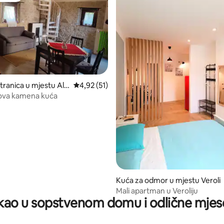
tranica u mjestu Ala
prosječna ocjena 4,92 od 5, recenzija: 51
4,92 (51)
ova kamena kuća
d 5, recenzija: 26
Kuća za odmor u mjestu Veroli
Mali apartman u Veroliju
ao u sopstvenom domu i odlične mjes