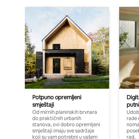
Potpuno opremljeni
Digit
smještaji
putni
Od mirnih planinskih brvnara
Udoba
do praktičnih urbanih
rade 
stanova, ovi dobro opremljeni
nomad
smještaji imaju sve sadržaje
poseb
koji su vam potrebni u vašem
rad.