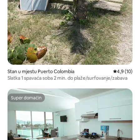
Stan u mjestu Puerto Colombia
prosječna oc
4,9 (10)
Slatka 1 spavaća soba 2 min. do plaže/surfovanje/zabava
Super domaćin
Super domaćin