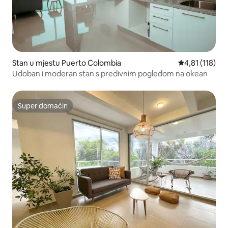
Stan u mjestu Puerto Colombia
prosječna ocje
4,81 (118)
Udoban i moderan stan s predivnim pogledom na okean
Super domaćin
Super domaćin