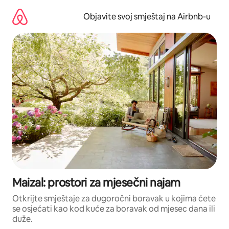
Pređi
na
Objavite svoj smještaj na Airbnb-u
sadržaj
Maizal: prostori za mjesečni najam
Otkrijte smještaje za dugoročni boravak u kojima ćete
se osjećati kao kod kuće za boravak od mjesec dana ili
duže.