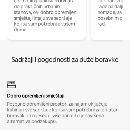
Od mirnih planinskih brvnara
Udoban smještaj
do praktičnih urbanih
rade na daljinu 
stanova, ovi dobro opremljeni
nomade, sa Wi-
smještaji imaju sve sadržaje
posebnim prost
koji su vam potrebni u vašem
rad.
domu.
Sadržaji i pogodnosti za duže boravke
Dobro opremljeni smještaji
Potpuno opremljeni prostori za najam uključuju
kuhinju i sve sadržaje koji su vam potrebni za prijatan
boravak od mjesec ili više dana. To je savršena
alternativa podzakupu.