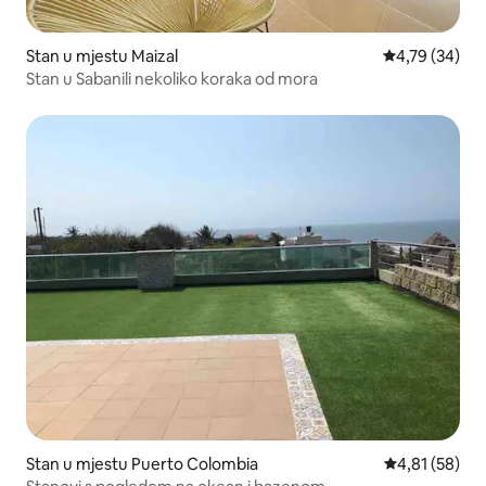
Stan u mjestu Maizal
prosječna ocje
4,79 (34)
Stan u Sabanili nekoliko koraka od mora
Stan u mjestu Puerto Colombia
prosječna ocje
4,81 (58)