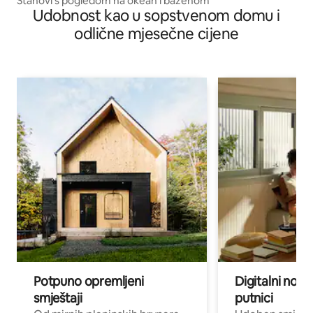
Stanovi s pogledom na okean i bazenom
Udobnost kao u sopstvenom domu i
odlične mjesečne cijene
Potpuno opremljeni
Digitalni noma
smještaji
putnici