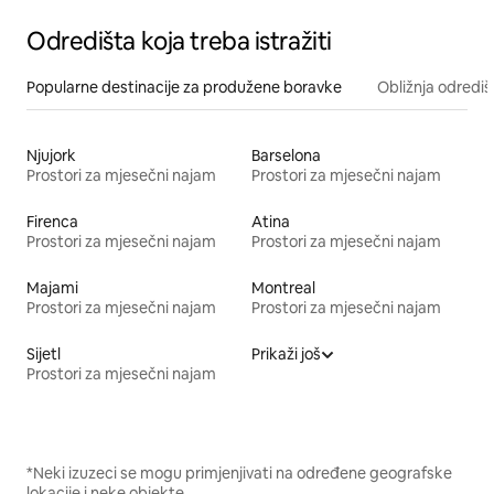
Odredišta koja treba istražiti
Popularne destinacije za produžene boravke
Obližnja odrediš
Njujork
Barselona
Prostori za mjesečni najam
Prostori za mjesečni najam
Firenca
Atina
Prostori za mjesečni najam
Prostori za mjesečni najam
Majami
Montreal
Prostori za mjesečni najam
Prostori za mjesečni najam
Sijetl
Prikaži još
Prostori za mjesečni najam
*Neki izuzeci se mogu primjenjivati na određene geografske
lokacije i neke objekte.