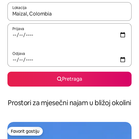
Lokacija
Kad su rezultati dostupni, možete da se krećete kroz njih pomoću 
Prijava
Odjava
Pretraga
Prostori za mjesečni najam u bližoj okolini
Favorit gostiju
Favorit gostiju