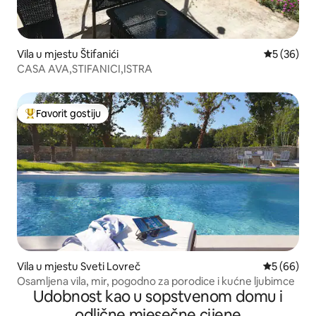
Vila u mjestu Štifanići
prosječna o
5 (36)
CASA AVA,STIFANICI,ISTRA
Favorit gostiju
Glavni favorit gostiju
Vila u mjestu Sveti Lovreč
prosječna o
5 (66)
Osamljena vila, mir, pogodno za porodice i kućne ljubimce
Udobnost kao u sopstvenom domu i
odlične mjesečne cijene