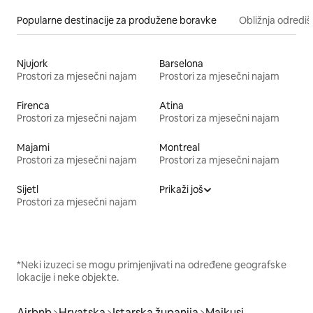
Popularne destinacije za produžene boravke
Obližnja odrediš
Njujork
Barselona
Prostori za mjesečni najam
Prostori za mjesečni najam
Firenca
Atina
Prostori za mjesečni najam
Prostori za mjesečni najam
Majami
Montreal
Prostori za mjesečni najam
Prostori za mjesečni najam
Sijetl
Prikaži još
Prostori za mjesečni najam
*Neki izuzeci se mogu primjenjivati na određene geografske
lokacije i neke objekte.
Airbnb
Hrvatska
Istarska županija
Majkusi