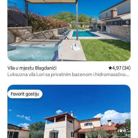
Vila u mjestu Blagdanići
prosječna ocje
4,97 (34)
Luksuzna vila Lori sa privatnim bazenom i hidromasažnom
kadom
Favorit gostiju
Favorit gostiju