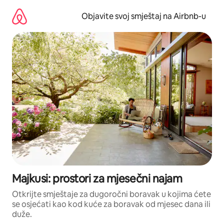
Pređi
na
Objavite svoj smještaj na Airbnb-u
sadržaj
Majkusi: prostori za mjesečni najam
Otkrijte smještaje za dugoročni boravak u kojima ćete
se osjećati kao kod kuće za boravak od mjesec dana ili
duže.