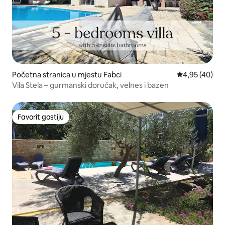
Početna stranica u mjestu Fabci
prosječna ocje
4,95 (40)
Vila Stela – gurmanski doručak, velnes i bazen
Favorit gostiju
Favorit gostiju