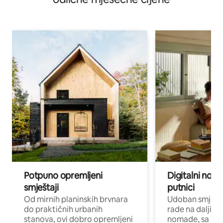
Potpuno opremljeni
Digitalni noma
smještaji
putnici
Od mirnih planinskih brvnara
Udoban smještaj
do praktičnih urbanih
rade na daljinu 
stanova, ovi dobro opremljeni
nomade, sa Wi-