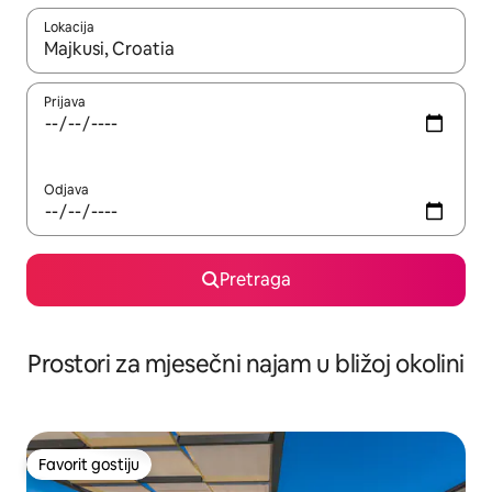
Lokacija
Kad su rezultati dostupni, možete da se krećete kroz njih pomoću 
Prijava
Odjava
Pretraga
Prostori za mjesečni najam u bližoj okolini
Favorit gostiju
Favorit gostiju