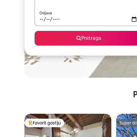
Odjava
Pretraga
P
Favorit gostiju
Super d
Glavni favorit gostiju
Super d