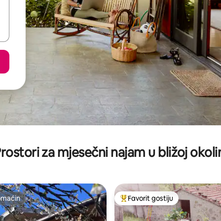
rostori za mjesečni najam u bližoj okoli
omaćin
Favorit gostiju
omaćin
Glavni favorit gostiju