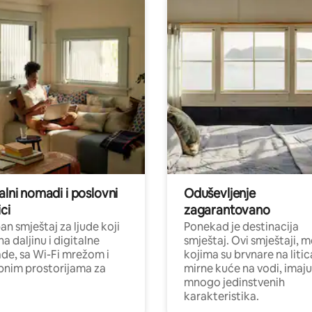
alni nomadi i poslovni
Oduševljenje
ci
zagarantovano
n smještaj za ljude koji
Ponekad je destinacija
na daljinu i digitalne
smještaj. Ovi smještaji, 
e, sa Wi-Fi mrežom i
kojima su brvnare na liti
nim prostorijama za
mirne kuće na vodi, imaju
mnogo jedinstvenih
karakteristika.