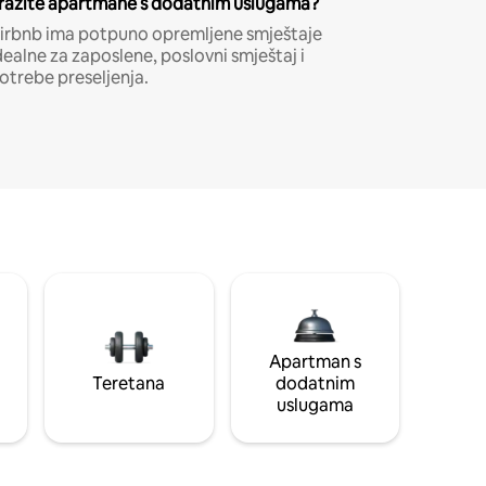
ražite apartmane s dodatnim uslugama?
irbnb ima potpuno opremljene smještaje
dealne za zaposlene, poslovni smještaj i
otrebe preseljenja.
Apartman s
Teretana
dodatnim
uslugama