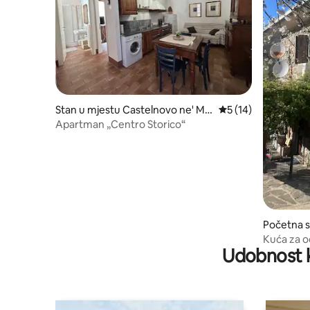
Stan u mjestu Castelnovo ne' Mo
prosječna ocjena 5 
5 (14)
nti
Apartman „Centro Storico“
Početna s
linello
Kuća za o
Udobnost k