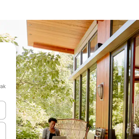
vak
oz njih pomoću strelica nagore i nadolje, kao i da ih istražujte dodirom