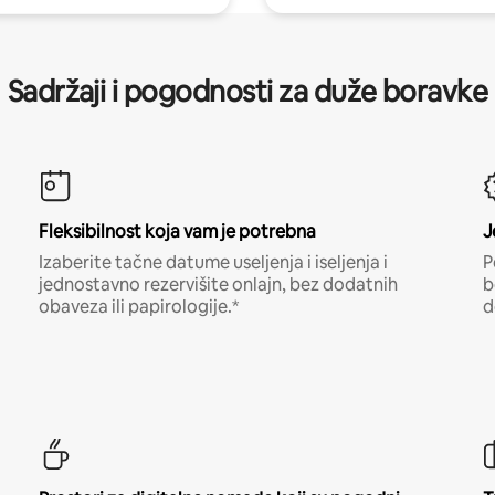
Sadržaji i pogodnosti za duže boravke
Fleksibilnost koja vam je potrebna
J
Izaberite tačne datume useljenja i iseljenja i
P
jednostavno rezervišite onlajn, bez dodatnih
b
obaveza ili papirologije.*
d