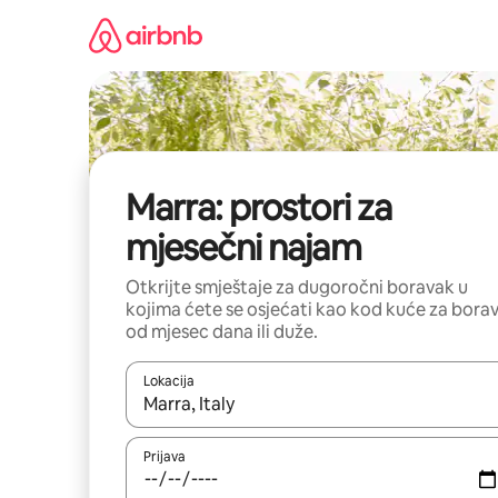
Pređi
na
sadržaj
Marra: prostori za
mjesečni najam
Otkrijte smještaje za dugoročni boravak u
kojima ćete se osjećati kao kod kuće za bora
od mjesec dana ili duže.
Lokacija
Kad su rezultati dostupni, možete da se krećete kr
Prijava