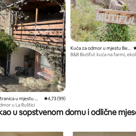
od 5, recenzija: 14
Kuća za odmor u mjestu Ber
p
ceto
B&B Biutiful: kuća na farmi, ekol
odmor!
tranica u mjestu Mo
prosječna ocjena 4,73 od 5, recenzija: 99
4,73 (99)
dmor u La Ruštici
ao u sopstvenom domu i odlične mjes