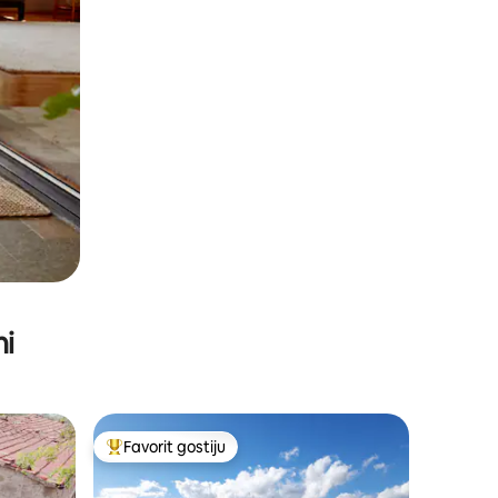
ni
Favorit gostiju
Glavni favorit gostiju