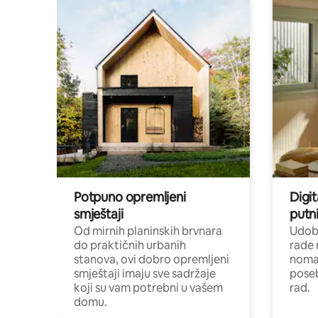
Potpuno opremljeni
Digit
smještaji
putni
Od mirnih planinskih brvnara
Udoba
do praktičnih urbanih
rade 
stanova, ovi dobro opremljeni
nomad
smještaji imaju sve sadržaje
poseb
koji su vam potrebni u vašem
rad.
domu.