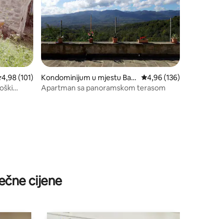
rosječna ocjena 4,98 od 5, recenzija: 101
4,98 (101)
Kondominijum u mjestu Bag
prosječna ocjena 4,96 o
4,96 (136)
none
oški
Apartman sa panoramskom terasom
ečne cijene