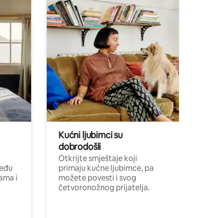
Kućni ljubimci su
dobrodošli
Otkrijte smještaje koji
među
primaju kućne ljubimce, pa
cama i
možete povesti i svog
četvoronožnog prijatelja.