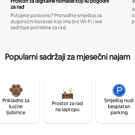
Prostori za digitalne nomade koji su pogodni
T
za rad
A
Putujete poslovno? Pronađite smještaj za
i
dugoročni boravak koji ima brz Wi-Fi i sve
p
sadržaje potrebne za rad.
Popularni sadržaji za mjesečni najam
Prikladno za
Smještaj nudi
Prostor za rad
kućne
besplatan
na laptopu
ljubimce
parking