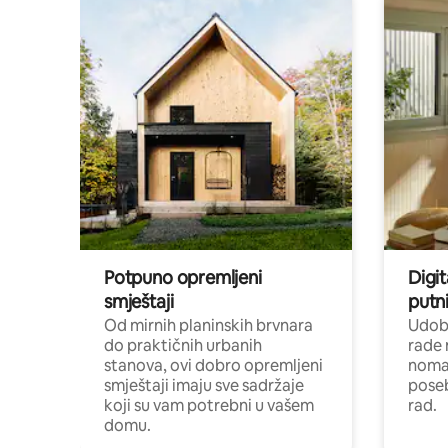
Potpuno opremljeni
Digit
smještaji
putni
Od mirnih planinskih brvnara
Udoba
do praktičnih urbanih
rade 
stanova, ovi dobro opremljeni
nomad
smještaji imaju sve sadržaje
poseb
koji su vam potrebni u vašem
rad.
domu.