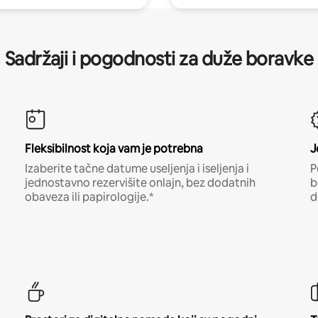
Sadržaji i pogodnosti za duže boravke
Fleksibilnost koja vam je potrebna
J
Izaberite tačne datume useljenja i iseljenja i
P
jednostavno rezervišite onlajn, bez dodatnih
b
obaveza ili papirologije.*
d