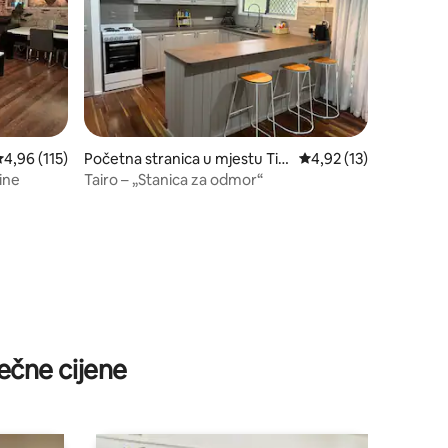
rosječna ocjena 4,96 od 5, recenzija: 115
4,96 (115)
Početna stranica u mjestu Tia
prosječna ocjena 4,92 
4,92 (13)
ro
ine
Tairo – „Stanica za odmor“
ečne cijene