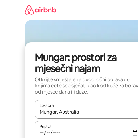
Pređi
na
sadržaj
Mungar: prostori za
mjesečni najam
Otkrijte smještaje za dugoročni boravak u
kojima ćete se osjećati kao kod kuće za bora
od mjesec dana ili duže.
Lokacija
Kad su rezultati dostupni, možete da se krećete kr
Prijava