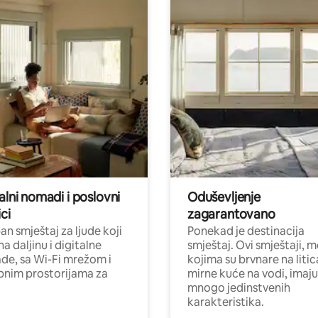
alni nomadi i poslovni
Oduševljenje
ci
zagarantovano
n smještaj za ljude koji
Ponekad je destinacija
na daljinu i digitalne
smještaj. Ovi smještaji, 
e, sa Wi-Fi mrežom i
kojima su brvnare na liti
nim prostorijama za
mirne kuće na vodi, imaju
mnogo jedinstvenih
karakteristika.