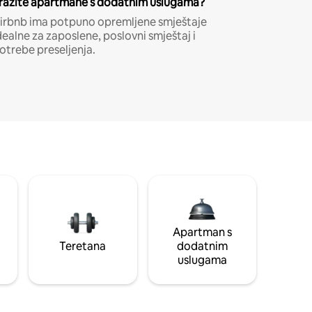
ražite apartmane s dodatnim uslugama?
irbnb ima potpuno opremljene smještaje
dealne za zaposlene, poslovni smještaj i
otrebe preseljenja.
Apartman s
Teretana
dodatnim
uslugama