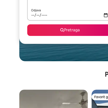
Odjava
Pretraga
P
Favorit g
Favorit g