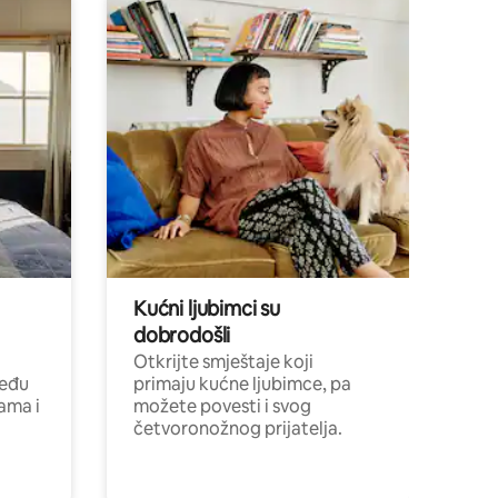
Kućni ljubimci su
dobrodošli
Otkrijte smještaje koji
među
primaju kućne ljubimce, pa
cama i
možete povesti i svog
četvoronožnog prijatelja.