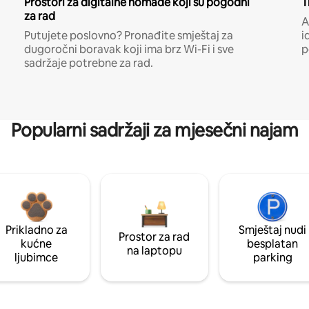
Prostori za digitalne nomade koji su pogodni
T
za rad
A
Putujete poslovno? Pronađite smještaj za
i
dugoročni boravak koji ima brz Wi-Fi i sve
p
sadržaje potrebne za rad.
Popularni sadržaji za mjesečni najam
Prikladno za
Smještaj nudi
Prostor za rad
kućne
besplatan
na laptopu
ljubimce
parking