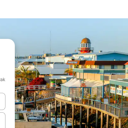
vak
oz njih pomoću strelica nagore i nadolje, kao i da ih istražujte dodirom