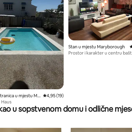
Stan u mjestu Maryborough
p
Prostor i karakter u centru bašt
od 5, recenzija: 16
tranica u mjestu Ma
prosječna ocjena 4,95 od 5, recenzija: 19
4,95 (19)
h
r Haus
ao u sopstvenom domu i odlične mjes