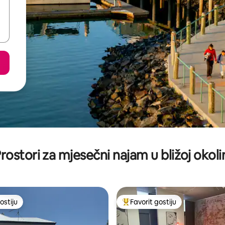
rostori za mjesečni najam u bližoj okoli
ostiju
Favorit gostiju
ostiju
Glavni favorit gostiju