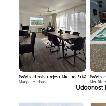
Početna stranica u mjestu Mun
prosječna ocjena 4,5 
4,5 (16)
Početna s
gar
ryboroug
Mungar Medous
Meri Rive
Udobnost k