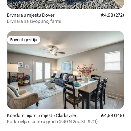
Brvnara u mjestu Dover
prosječna ocjen
4,98 (272)
Brvnara na živopisnoj farmi
Favorit gostiju
Favorit gostiju
Kondominijum u mjestu Clarksville
prosječna ocjen
4,89 (148)
Potkrovlja u centru grada (540 N 2nd St, #211)