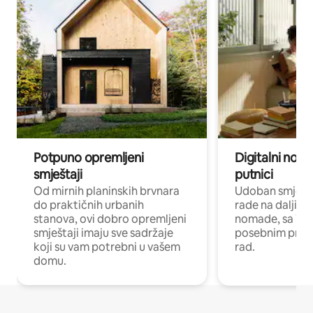
Potpuno opremljeni
Digitalni noma
smještaji
putnici
Od mirnih planinskih brvnara
Udoban smještaj
do praktičnih urbanih
rade na daljinu 
stanova, ovi dobro opremljeni
nomade, sa Wi-
smještaji imaju sve sadržaje
posebnim prost
koji su vam potrebni u vašem
rad.
domu.