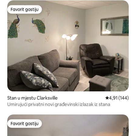
Favorit gostiju
Favorit gostiju
Stan u mjestu Clarksville
prosječna ocjen
4,91 (144)
Umirujući privatni novi građevinski izlazak iz stana
Favorit gostiju
Favorit gostiju