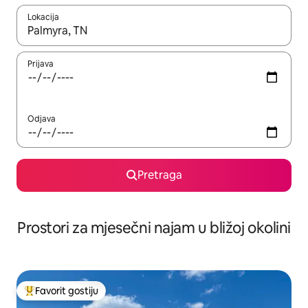
Lokacija
Kad su rezultati dostupni, možete da se krećete kroz njih pomoću 
Prijava
Odjava
Pretraga
Prostori za mjesečni najam u bližoj okolini
Favorit gostiju
Glavni favorit gostiju