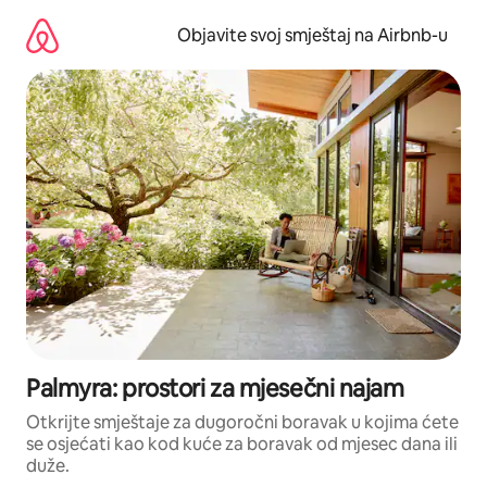
Pređi
na
Objavite svoj smještaj na Airbnb-u
sadržaj
Palmyra: prostori za mjesečni najam
Otkrijte smještaje za dugoročni boravak u kojima ćete
se osjećati kao kod kuće za boravak od mjesec dana ili
duže.