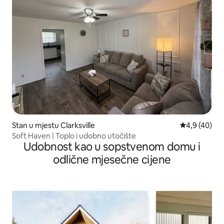
Stan u mjestu Clarksville
prosječna ocj
4,9 (40)
Soft Haven | Toplo i udobno utočište
Udobnost kao u sopstvenom domu i
odlične mjesečne cijene