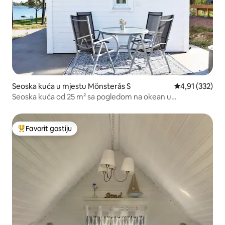
Seoska kuća u mjestu Mönsterås S
prosječna ocjen
4,91 (332)
Seoska kuća od 25 m² sa pogledom na okean u
Timmernabbenu.
Favorit gostiju
Glavni favorit gostiju