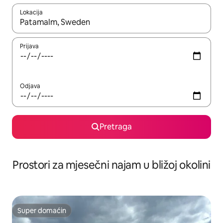
Lokacija
Kad su rezultati dostupni, možete da se krećete kroz njih pomoću 
Prijava
Odjava
Pretraga
Prostori za mjesečni najam u bližoj okolini
Super domaćin
Super domaćin