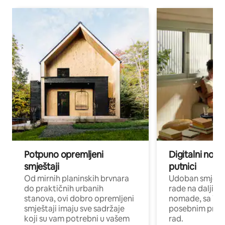
Potpuno opremljeni
Digitalni noma
smještaji
putnici
Od mirnih planinskih brvnara
Udoban smještaj
do praktičnih urbanih
rade na daljinu 
stanova, ovi dobro opremljeni
nomade, sa Wi-
smještaji imaju sve sadržaje
posebnim prost
koji su vam potrebni u vašem
rad.