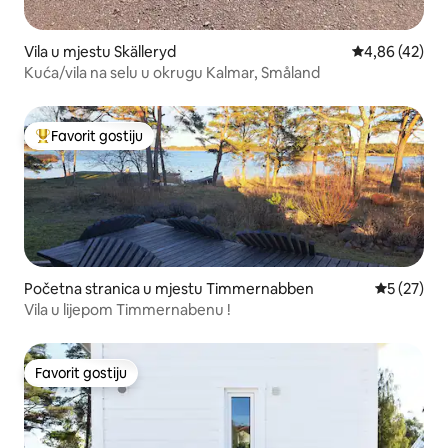
Vila u mjestu Skälleryd
prosječna ocje
4,86 (42)
Kuća/vila na selu u okrugu Kalmar, Småland
Favorit gostiju
Glavni favorit gostiju
Početna stranica u mjestu Timmernabben
prosječna 
5 (27)
Vila u lijepom Timmernabenu !
Favorit gostiju
Favorit gostiju