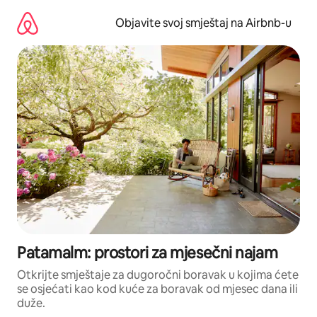
Pređi
na
Objavite svoj smještaj na Airbnb-u
sadržaj
Patamalm: prostori za mjesečni najam
Otkrijte smještaje za dugoročni boravak u kojima ćete
se osjećati kao kod kuće za boravak od mjesec dana ili
duže.