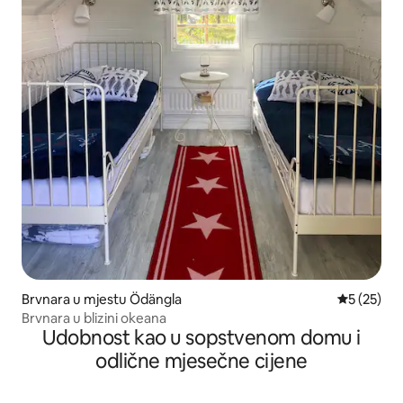
Brvnara u mjestu Ödängla
prosječna 
5 (25)
Brvnara u blizini okeana
Udobnost kao u sopstvenom domu i
odlične mjesečne cijene