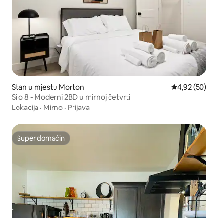
Stan u mjestu Morton
prosječna ocje
4,92 (50)
Silo 8 - Moderni 2BD u mirnoj četvrti
Lokacija
·
Mirno
·
Prijava
Super domaćin
Super domaćin