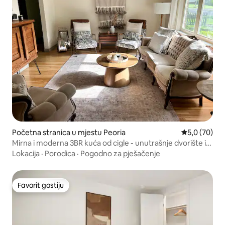
Početna stranica u mjestu Peoria
prosječna ocj
5,0 (70)
Mirna i moderna 3BR kuća od cigle - unutrašnje dvorište i
radni prostor!
Lokacija
·
Porodica
·
Pogodno za pješačenje
Favorit gostiju
Favorit gostiju