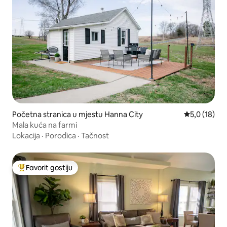
Početna stranica u mjestu Hanna City
prosječna oc
5,0 (18)
Mala kuća na farmi
Lokacija
·
Porodica
·
Tačnost
Favorit gostiju
Glavni favorit gostiju