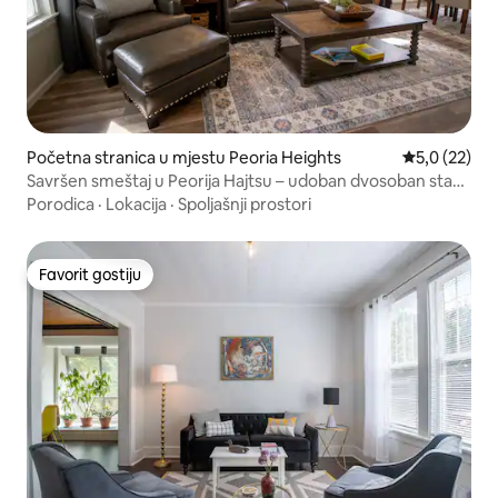
Početna stranica u mjestu Peoria Heights
prosječna oc
5,0 (22)
Savršen smeštaj u Peorija Hajtsu – udoban dvosoban stan
blizu svega
Porodica
·
Lokacija
·
Spoljašnji prostori
Favorit gostiju
Favorit gostiju