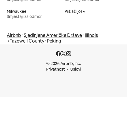
Milwaukee
Prikaži još
Smještaji za odmor
Airbnb
Sjedinjene Američke Države
Illinois
Tazewell County
Peking
© 2026 Airbnb, Inc.
Privatnost
Uslovi