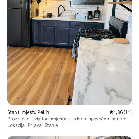
Stan u mjestu Pekin
prosječna ocje
4,86 (14)
Prozračan i svijetao smještaj s jednom spavaćom sobom |
Blizu parka
Lokacija
·
Prijava
·
Stanje