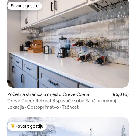
Favorit gostiju
Favorit gostiju
Početna stranica u mjestu Creve Coeur
prosječna o
5,0 (6)
Creve Coeur Retreat 3 spavaće sobe Ranč na mirnoj
lokaciji Cul-des-ac
Lokacija
·
Gostoprimstvo
·
Tačnost
Favorit gostiju
Glavni favorit gostiju