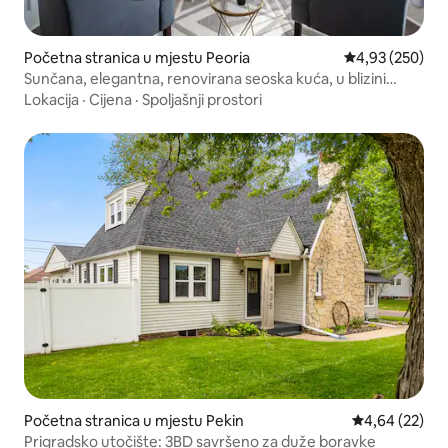
Početna stranica u mjestu Peoria
prosječna ocjen
4,93 (250)
Sunčana, elegantna, renovirana seoska kuća, u blizini
svega
Lokacija
·
Cijena
·
Spoljašnji prostori
Početna stranica u mjestu Pekin
prosječna ocje
4,64 (22)
Prigradsko utočište: 3BD savršeno za duže boravke