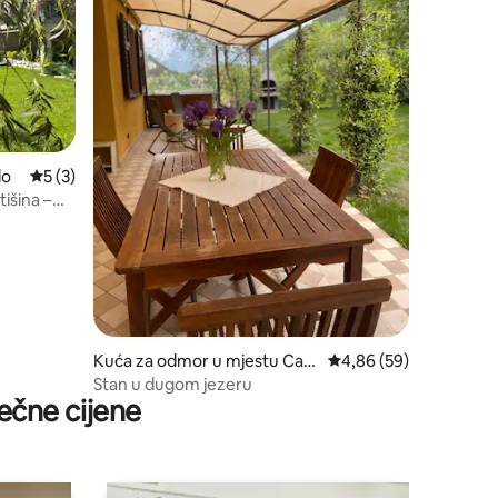
do
prosječna ocjena 5 od 5, recenzija: 3
5 (3)
tišina –
Kuća za odmor u mjestu Cav
prosječna ocjena 4,86 
4,86 (59)
edine
Stan u dugom jezeru
ečne cijene