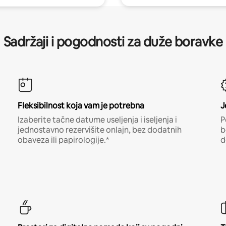
Sadržaji i pogodnosti za duže boravke
Fleksibilnost koja vam je potrebna
J
Izaberite tačne datume useljenja i iseljenja i
P
jednostavno rezervišite onlajn, bez dodatnih
b
obaveza ili papirologije.*
d