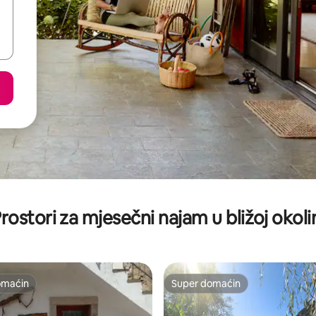
rostori za mjesečni najam u bližoj okoli
omaćin
Super domaćin
omaćin
Super domaćin