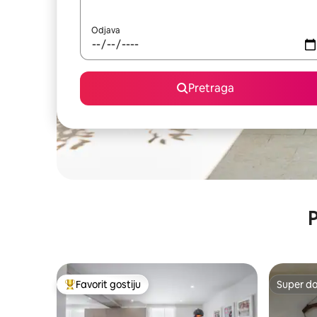
Odjava
Pretraga
P
Favorit gostiju
Super d
Glavni favorit gostiju
Super d