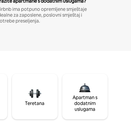
ražite apartmane s dodatnim uslugama?
irbnb ima potpuno opremljene smještaje
dealne za zaposlene, poslovni smještaj i
otrebe preseljenja.
Apartman s
Teretana
dodatnim
uslugama