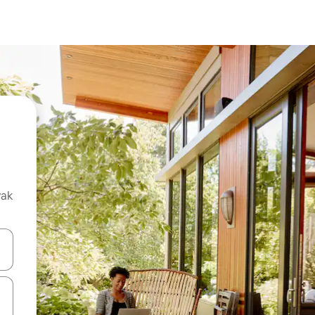
vak
oz njih pomoću strelica nagore i nadolje, kao i da ih istražujte dodirom