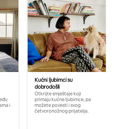
Kućni ljubimci su
dobrodošli
Otkrijte smještaje koji
među
primaju kućne ljubimce, pa
cama i
možete povesti i svog
četvoronožnog prijatelja.