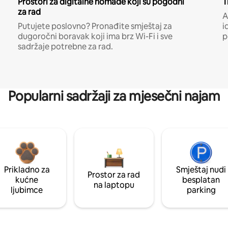
Prostori za digitalne nomade koji su pogodni
T
za rad
A
Putujete poslovno? Pronađite smještaj za
i
dugoročni boravak koji ima brz Wi-Fi i sve
p
sadržaje potrebne za rad.
Popularni sadržaji za mjesečni najam
Prikladno za
Smještaj nudi
Prostor za rad
kućne
besplatan
na laptopu
ljubimce
parking