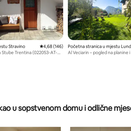
od 5, recenzija: 22
estu Stravino
prosječna ocjena 4,68 od 5, recenzija: 146
4,68 (146)
Početna stranica u mjestu Lun
Stube Trentina (022053-AT-
Al Veciarin – pogled na planine i 
Lundo
ao u sopstvenom domu i odlične mjes