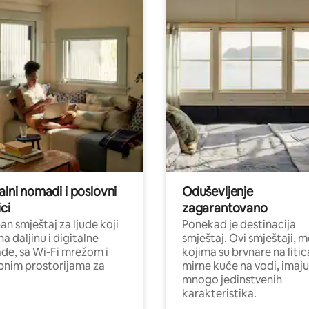
alni nomadi i poslovni
Oduševljenje
ci
zagarantovano
n smještaj za ljude koji
Ponekad je destinacija
na daljinu i digitalne
smještaj. Ovi smještaji, 
e, sa Wi-Fi mrežom i
kojima su brvnare na liti
nim prostorijama za
mirne kuće na vodi, imaju
mnogo jedinstvenih
karakteristika.