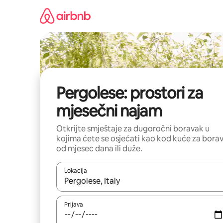
Pređi
na
sadržaj
Pergolese: prostori za
mjesečni najam
Otkrijte smještaje za dugoročni boravak u
kojima ćete se osjećati kao kod kuće za bora
od mjesec dana ili duže.
Lokacija
Kad su rezultati dostupni, možete da se krećete kr
Prijava