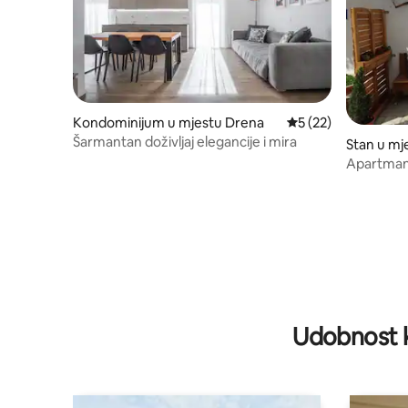
Kondominijum u mjestu Drena
prosječna ocjena 5 
5 (22)
Šarmantan doživljaj elegancije i mira
Stan u mj
Apartman 
675525)
Udobnost k