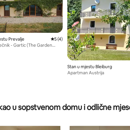
d 5, recenzija: 49
estu Prevalje
prosječna ocjena 5 od 5, recenzija: 4
5 (4)
ečnik - Gartic (The Garden
Stan u mjestu Bleiburg
Apartman Austrija
ao u sopstvenom domu i odlične mjes