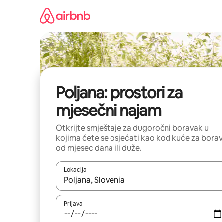
Pređi
na
sadržaj
Poljana: prostori za
mjesečni najam
Otkrijte smještaje za dugoročni boravak u
kojima ćete se osjećati kao kod kuće za bora
od mjesec dana ili duže.
Lokacija
Kad su rezultati dostupni, možete da se krećete kr
Prijava