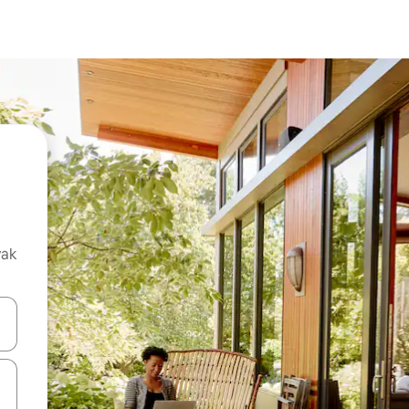
vak
oz njih pomoću strelica nagore i nadolje, kao i da ih istražujte dodirom