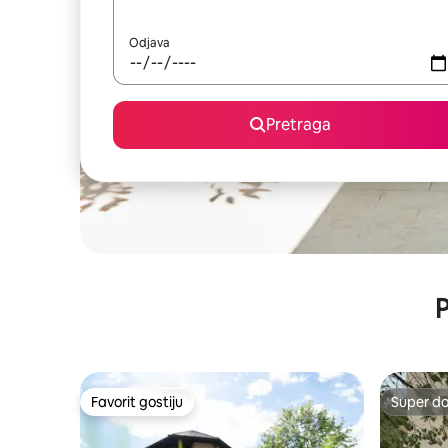
Odjava
Pretraga
P
Favorit gostiju
Super d
Favorit gostiju
Super d