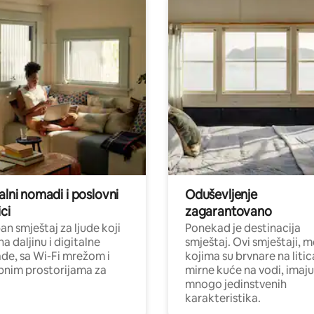
alni nomadi i poslovni
Oduševljenje
ci
zagarantovano
n smještaj za ljude koji
Ponekad je destinacija
na daljinu i digitalne
smještaj. Ovi smještaji, 
e, sa Wi-Fi mrežom i
kojima su brvnare na liti
nim prostorijama za
mirne kuće na vodi, imaju
mnogo jedinstvenih
karakteristika.