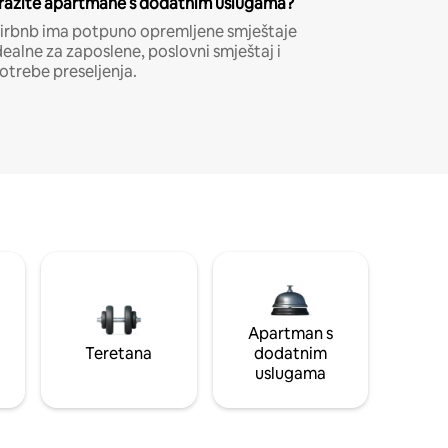
ražite apartmane s dodatnim uslugama?
irbnb ima potpuno opremljene smještaje
dealne za zaposlene, poslovni smještaj i
otrebe preseljenja.
Apartman s
Teretana
dodatnim
uslugama