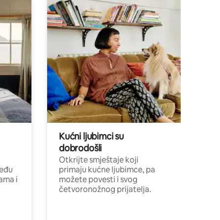
Kućni ljubimci su
dobrodošli
Otkrijte smještaje koji
među
primaju kućne ljubimce, pa
cama i
možete povesti i svog
četvoronožnog prijatelja.