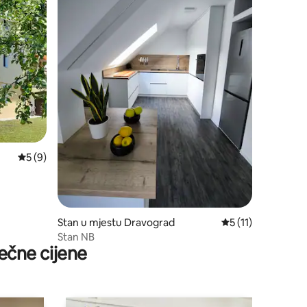
prosječna ocjena 5 od 5, recenzija: 9
5 (9)
Stan u mjestu Dravograd
prosječna ocjena 5 
5 (11)
Stan NB
ečne cijene