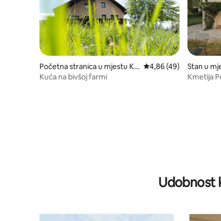
Početna stranica u mjestu Kö
prosječna ocjena 4,86 o
4,86 (49)
Stan u mj
mmelgupf
Kuća na bivšoj farmi
Kmetija P
Suite)
Udobnost k