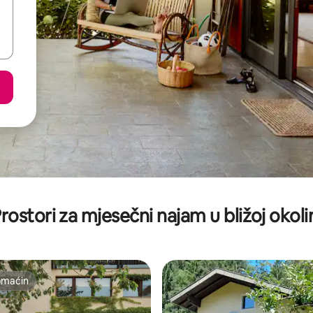
rostori za mjesečni najam u bližoj okoli
omaćin
omaćin