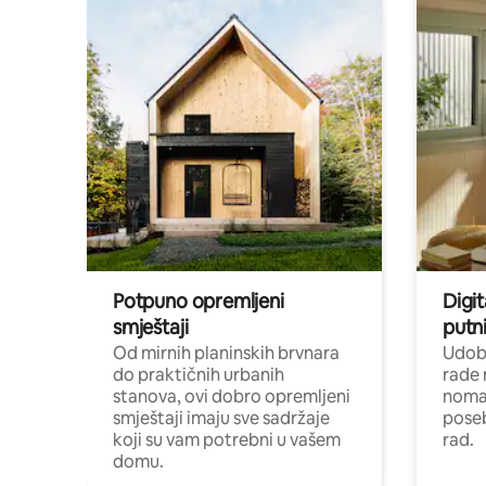
Potpuno opremljeni
Digit
smještaji
putni
Od mirnih planinskih brvnara
Udoba
do praktičnih urbanih
rade 
stanova, ovi dobro opremljeni
nomad
smještaji imaju sve sadržaje
poseb
koji su vam potrebni u vašem
rad.
domu.