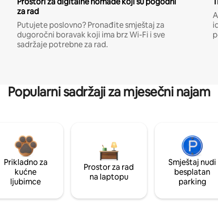
Prostori za digitalne nomade koji su pogodni
T
za rad
A
Putujete poslovno? Pronađite smještaj za
i
dugoročni boravak koji ima brz Wi-Fi i sve
p
sadržaje potrebne za rad.
Popularni sadržaji za mjesečni najam
Prikladno za
Smještaj nudi
Prostor za rad
kućne
besplatan
na laptopu
ljubimce
parking