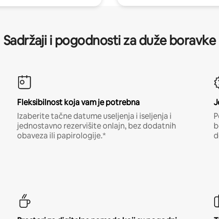
Sadržaji i pogodnosti za duže boravke
Fleksibilnost koja vam je potrebna
J
Izaberite tačne datume useljenja i iseljenja i
P
jednostavno rezervišite onlajn, bez dodatnih
b
obaveza ili papirologije.*
d