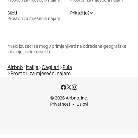
Prostori za mjesečni najam
Prostori za mjesečni najam
Sijetl
Prikaži još
Prostori za mjesečni najam
*Neki izuzeci se mogu primjenjivati na određene geografske
lokacije i neke objekte.
Airbnb
Italija
Cagliari
Pula
Prostori za mjesečni najam
© 2026 Airbnb, Inc.
Privatnost
Uslovi