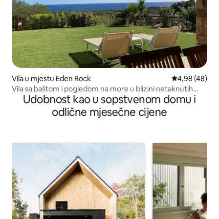
Vila u mjestu Eden Rock
prosječna ocje
4,98 (48)
Vila sa baštom i pogledom na more u blizini netaknutih
Udobnost kao u sopstvenom domu i
plaža Kije
odlične mjesečne cijene