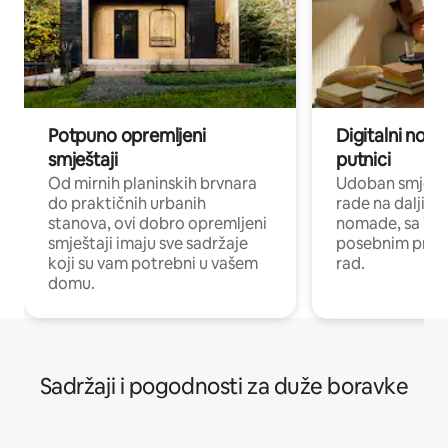
Potpuno opremljeni
Digitalni noma
smještaji
putnici
Od mirnih planinskih brvnara
Udoban smještaj
do praktičnih urbanih
rade na daljinu 
stanova, ovi dobro opremljeni
nomade, sa Wi-
smještaji imaju sve sadržaje
posebnim prost
koji su vam potrebni u vašem
rad.
domu.
Sadržaji i pogodnosti za duže boravke