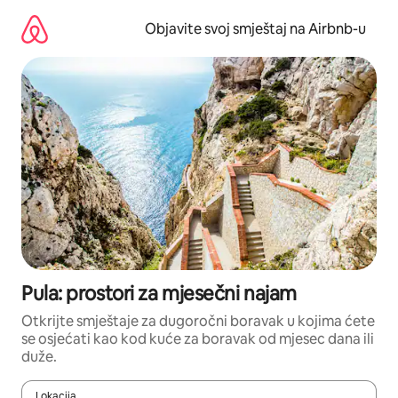
Pređi
na
Objavite svoj smještaj na Airbnb-u
sadržaj
Pula: prostori za mjesečni najam
Otkrijte smještaje za dugoročni boravak u kojima ćete
se osjećati kao kod kuće za boravak od mjesec dana ili
duže.
Lokacija