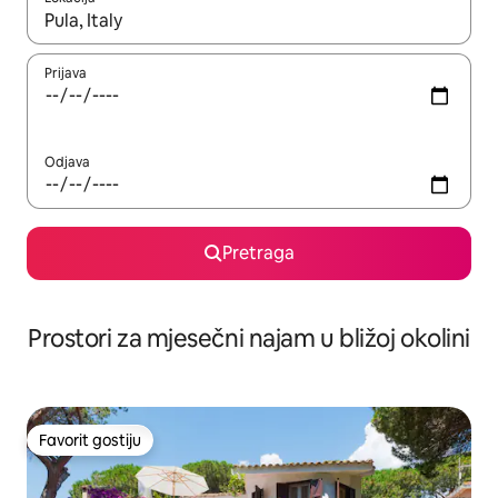
Kad su rezultati dostupni, možete da se krećete kroz njih pomoću 
Prijava
Odjava
Pretraga
Prostori za mjesečni najam u bližoj okolini
Favorit gostiju
Favorit gostiju