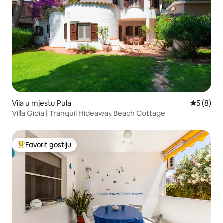
Vila u mjestu Pula
prosječna
5 (8)
Villa Gioia | Tranquil Hideaway Beach Cottage
Favorit gostiju
Glavni favorit gostiju