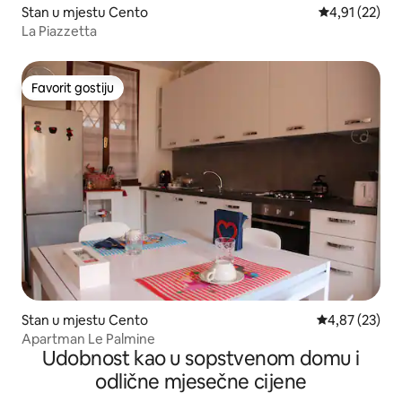
Stan u mjestu Cento
prosječna ocj
4,91 (22)
La Piazzetta
Favorit gostiju
Favorit gostiju
Stan u mjestu Cento
prosječna ocje
4,87 (23)
Apartman Le Palmine
Udobnost kao u sopstvenom domu i
odlične mjesečne cijene