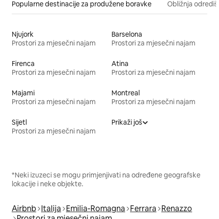
Popularne destinacije za produžene boravke
Obližnja odrediš
Njujork
Barselona
Prostori za mjesečni najam
Prostori za mjesečni najam
Firenca
Atina
Prostori za mjesečni najam
Prostori za mjesečni najam
Majami
Montreal
Prostori za mjesečni najam
Prostori za mjesečni najam
Sijetl
Prikaži još
Prostori za mjesečni najam
*Neki izuzeci se mogu primjenjivati na određene geografske
lokacije i neke objekte.
Airbnb
Italija
Emilia-Romagna
Ferrara
Renazzo
Prostori za mjesečni najam