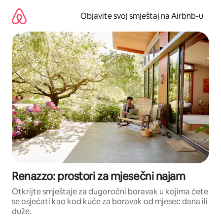
Pređi
na
Objavite svoj smještaj na Airbnb-u
sadržaj
Renazzo: prostori za mjesečni najam
Otkrijte smještaje za dugoročni boravak u kojima ćete
se osjećati kao kod kuće za boravak od mjesec dana ili
duže.