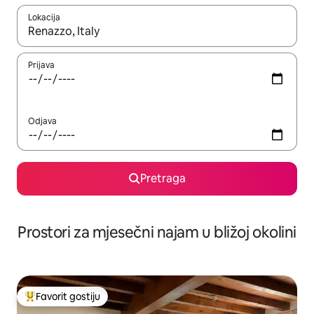
Lokacija
Kad su rezultati dostupni, možete da se krećete kroz njih pomoću 
Prijava
Odjava
Pretraga
Prostori za mjesečni najam u bližoj okolini
Favorit gostiju
Glavni favorit gostiju