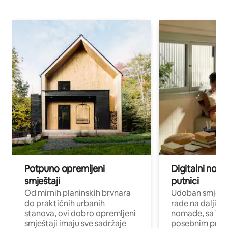
Potpuno opremljeni
Digitalni noma
smještaji
putnici
Od mirnih planinskih brvnara
Udoban smještaj
do praktičnih urbanih
rade na daljinu 
stanova, ovi dobro opremljeni
nomade, sa Wi-
smještaji imaju sve sadržaje
posebnim prost