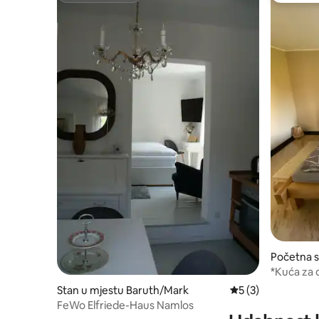
Početna s
ch Buchh
*Kuća za 
blizini tr
Stan u mjestu Baruth/Mark
prosječna ocjena 5
5 (3)
FeWo Elfriede-Haus Namlos