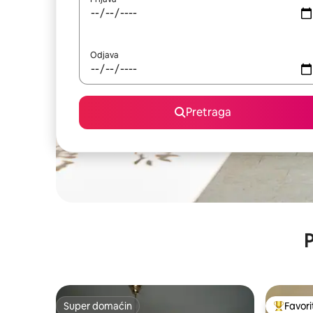
Odjava
Pretraga
P
Super domaćin
Favori
Super domaćin
Glavni fa