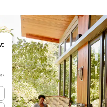
:
vak
oz njih pomoću strelica nagore i nadolje, kao i da ih istražujte dodirom