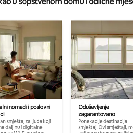
ao u sopstvenom domu i odlične mjes
alni nomadi i poslovni
Oduševljenje
ci
zagarantovano
n smještaj za ljude koji
Ponekad je destinacija
na daljinu i digitalne
smještaj. Ovi smještaji, 