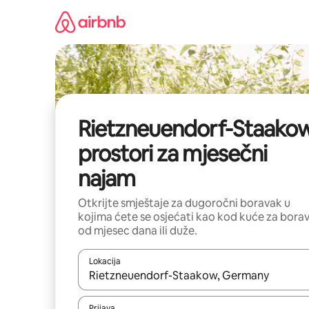
Pređi
na
sadržaj
Rietzneuendorf-Staakow
prostori za mjesečni
najam
Otkrijte smještaje za dugoročni boravak u
kojima ćete se osjećati kao kod kuće za bora
od mjesec dana ili duže.
Lokacija
Kad su rezultati dostupni, možete da se krećete kr
Prijava