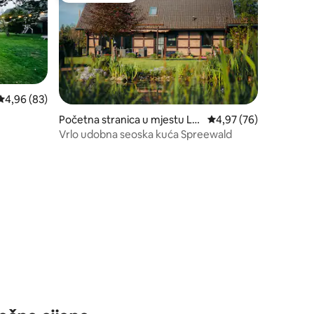
prosječna ocjena 4,96 od 5, recenzija: 83
4,96 (83)
Početna stranica u mjestu Lü
prosječna ocjena 4,97 
4,97 (76)
bbenau
Vrlo udobna seoska kuća Spreewald