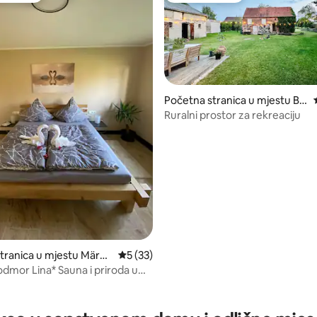
Početna stranica u mjestu Ba
ruth/Mark
Ruralni prostor za rekreaciju
tranica u mjestu Märkis
prosječna ocjena 5 od 5, recenzija: 33
5 (33)
olz
odmor Lina* Sauna i priroda u
opskih ostrva
 od 5, recenzija: 3