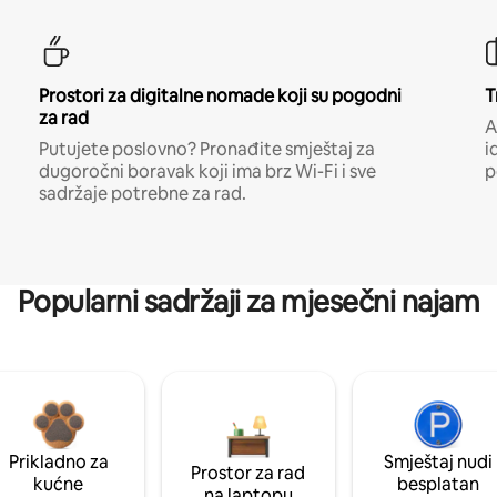
Prostori za digitalne nomade koji su pogodni
T
za rad
A
Putujete poslovno? Pronađite smještaj za
i
dugoročni boravak koji ima brz Wi-Fi i sve
p
sadržaje potrebne za rad.
Popularni sadržaji za mjesečni najam
Prikladno za
Smještaj nudi
Prostor za rad
kućne
besplatan
na laptopu