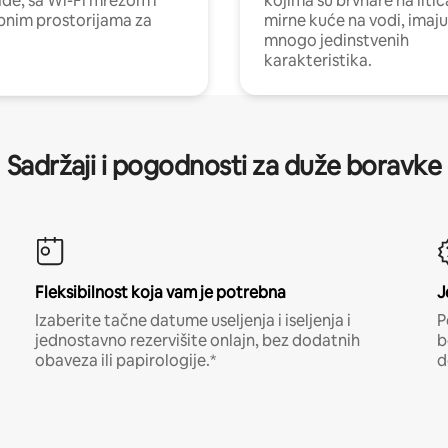
e, sa Wi-Fi mrežom i
kojima su brvnare na liti
nim prostorijama za
mirne kuće na vodi, imaju
mnogo jedinstvenih
karakteristika.
Sadržaji i pogodnosti za duže boravke
Fleksibilnost koja vam je potrebna
J
Izaberite tačne datume useljenja i iseljenja i
P
jednostavno rezervišite onlajn, bez dodatnih
b
obaveza ili papirologije.*
d