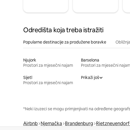
Odredišta koja treba istražiti
Popularne destinacije za produžene boravke
Obližnj
Njujork
Barselona
Prostori za mjesečni najam
Prostori za mjesečni naja
Sijetl
Prikaži još
Prostori za mjesečni najam
*Neki izuzeci se mogu primjenjivati na određene geografsk
Airbnb
Njemačka
Brandenburg
Rietzneuendor