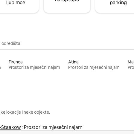
ljubimce
parking
a odredišta
Firenca
Atina
Ma
m
Prostori za mjesečni najam
Prostori za mjesečni najam
Pro
e lokacije i neke objekte.
f-Staakow
Prostori za mjesečni najam