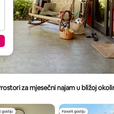
rostori za mjesečni najam u bližoj okoli
t gostiju
Favorit gostiju
vorit gostiju
Favorit gostiju