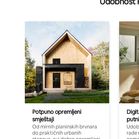
Udobnost k
Potpuno opremljeni
Digit
smještaji
putni
Od mirnih planinskih brvnara
Udoba
do praktičnih urbanih
rade 