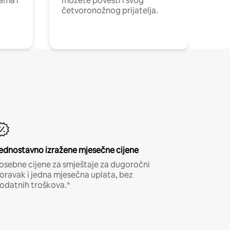
cama i
možete povesti i svog
četvoronožnog prijatelja.
ednostavno izražene mjesečne cijene
osebne cijene za smještaje za dugoročni
oravak i jedna mjesečna uplata, bez
odatnih troškova.*