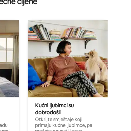
ečne cijene
Kućni ljubimci su
dobrodošli
Otkrijte smještaje koji
među
primaju kućne ljubimce, pa