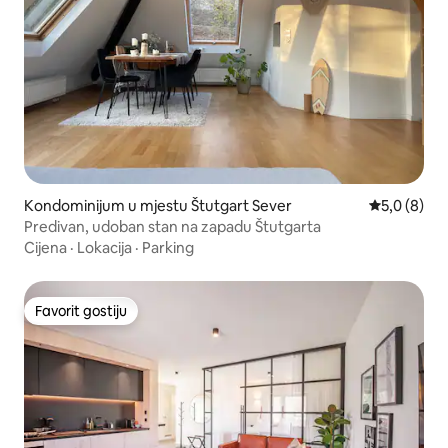
Kondominijum u mjestu Štutgart Sever
prosječna o
5,0 (8)
Predivan, udoban stan na zapadu Štutgarta
Cijena
·
Lokacija
·
Parking
Favorit gostiju
Favorit gostiju