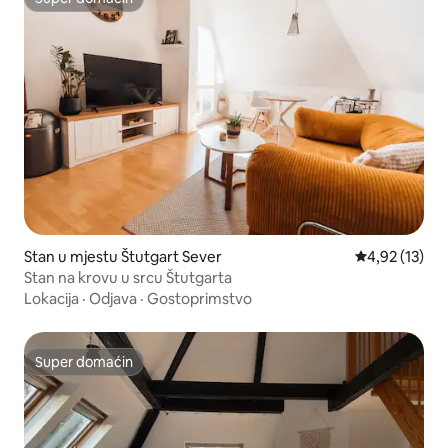
Super domaćin
Stan u mjestu Štutgart Sever
prosječna ocj
4,92 (13)
Stan na krovu u srcu Štutgarta
Lokacija
·
Odjava
·
Gostoprimstvo
Super domaćin
Super domaćin