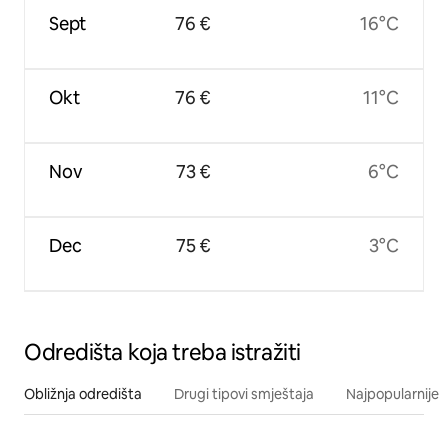
Sept
76 €
16°C
Okt
76 €
11°C
Nov
73 €
6°C
Dec
75 €
3°C
Odredišta koja treba istražiti
Obližnja odredišta
Drugi tipovi smještaja
Najpopularnije z