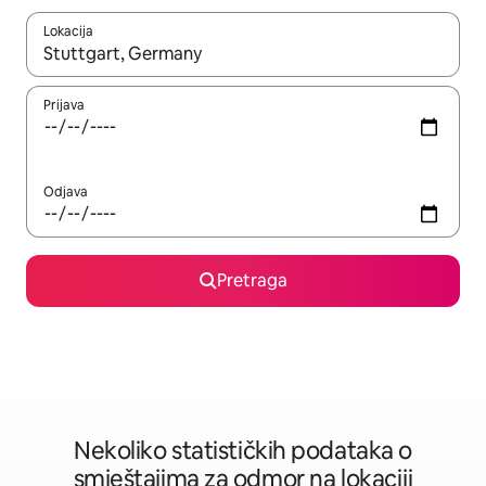
Lokacija
Kad su rezultati dostupni, možete da se krećete kroz njih pomoću 
Prijava
Odjava
Pretraga
Nekoliko statističkih podataka o
smještajima za odmor na lokaciji