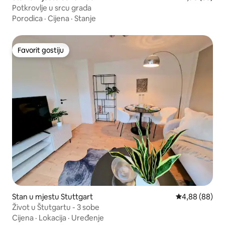
Potkrovlje u srcu grada
Porodica
·
Cijena
·
Stanje
Favorit gostiju
Favorit gostiju
Stan u mjestu Stuttgart
prosječna ocje
4,88 (88)
Život u Štutgartu - 3 sobe
Cijena
·
Lokacija
·
Uređenje