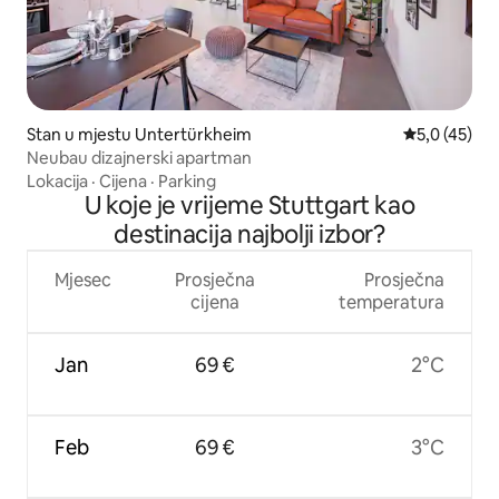
Stan u mjestu Untertürkheim
prosječna oc
5,0 (45)
Neubau dizajnerski apartman
Lokacija
·
Cijena
·
Parking
U koje je vrijeme Stuttgart kao
destinacija najbolji izbor?
Mjesec
Prosječna
Prosječna
cijena
temperatura
Jan
69 €
2°C
Feb
69 €
3°C