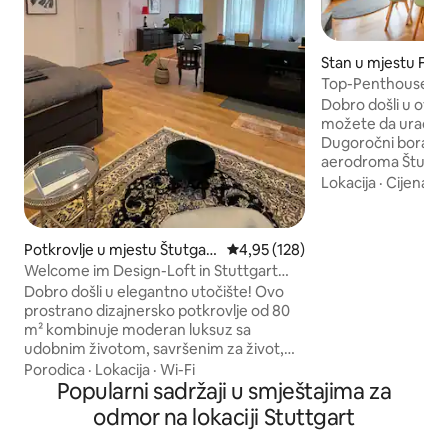
Stan u mjestu Fild
Top-Penthouse Stu
Airport | Terasa
Dobro došli u ovaj 
možete da uradite z
Dugoročni boravak
aerodroma Štutgar
4 bračna kreveta (
Lokacija
·
Cijena
·
P
kupatila → 3 spava
→ Smart TV 75-inčn
Amazon Prime → B
Potkrovlje u mjestu Štutgart
prosječna ocjena 4,95 od 5, rece
4,95 (128)
zvučni sistem → Brzi internet sa
-Zapad
Welcome im Design-Loft in Stuttgart
platformom I Pad F
West
Dobro došli u elegantno utočište! Ovo
tenis NESPRESSO 
prostrano dizajnersko potkrovlje od 80
kuhinja → Mašina z
m² kombinuje moderan luksuz sa
→ Besplatan parking Dva minuta → hoda
udobnim životom, savršenim za život,
do tržnog centra
rad ili opuštanje. 🏡 Otvorite tlocrt za
Porodica
·
Lokacija
·
Wi-Fi
jedinstven životni ambijent Dizajnerska
Popularni sadržaji u smještajima za
🍽 kuhinja – potpuno opremljena 🛋
odmor na lokaciji Stuttgart
Elegantan dizajnerski namještaj u
bezvremenskom, purističkom izgledu 📶