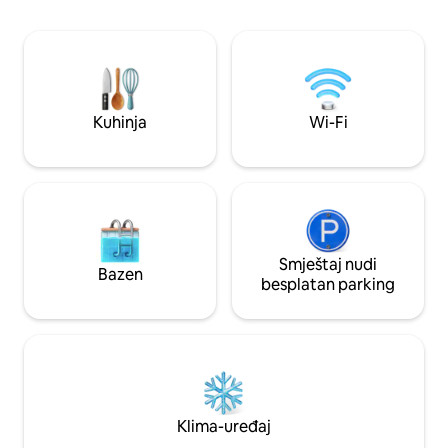
Brzi Wi-Fi – odličan za kućnu kancelariju ili
strimovanje Rezervišite svoj jedinstveni
doživljaj u potkrovlju sada i uživajte u
udobnosti, dizajnu i najboljoj lokaciji u
Štutgartu na zapadu!
Kuhinja
Wi-Fi
Smještaj nudi
Bazen
besplatan parking
Klima-uređaj