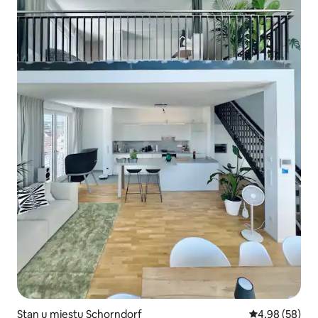
Stan u mjestu Schorndorf
prosječna ocje
4,98 (58)