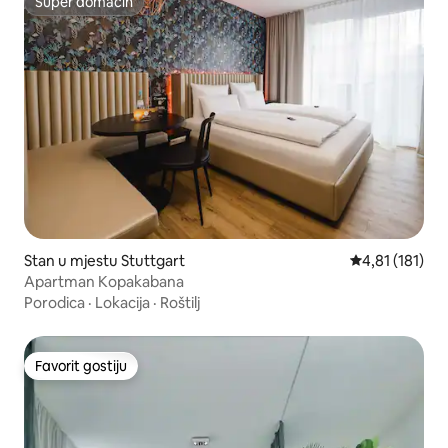
Super domaćin
Super domaćin
Stan u mjestu Stuttgart
prosječna ocje
4,81 (181)
Apartman Kopakabana
Porodica
·
Lokacija
·
Roštilj
Favorit gostiju
Favorit gostiju