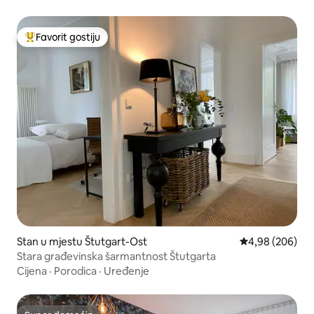
Favorit gostiju
Glavni favorit gostiju
Stan u mjestu Štutgart-Ost
prosječna ocjen
4,98 (206)
Stara građevinska šarmantnost Štutgarta
Cijena
·
Porodica
·
Uređenje