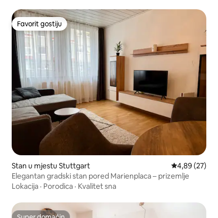
Favorit gostiju
Favorit gostiju
Stan u mjestu Stuttgart
prosječna ocje
4,89 (27)
Elegantan gradski stan pored Marienplaca – prizemlje
Lokacija
·
Porodica
·
Kvalitet sna
Super domaćin