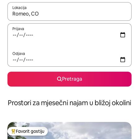
Lokacija
Kad su rezultati dostupni, možete da se krećete kroz njih pomoću 
Prijava
Odjava
Pretraga
Prostori za mjesečni najam u bližoj okolini
Favorit gostiju
Glavni favorit gostiju