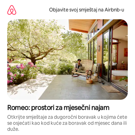
Pređi
na
Objavite svoj smještaj na Airbnb-u
sadržaj
Romeo: prostori za mjesečni najam
Otkrijte smještaje za dugoročni boravak u kojima ćete
se osjećati kao kod kuće za boravak od mjesec dana ili
duže.