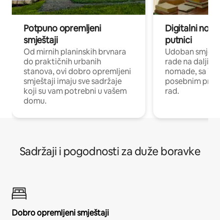
Potpuno opremljeni
Digitalni noma
smještaji
putnici
Od mirnih planinskih brvnara
Udoban smještaj
do praktičnih urbanih
rade na daljinu 
stanova, ovi dobro opremljeni
nomade, sa Wi-
smještaji imaju sve sadržaje
posebnim prost
koji su vam potrebni u vašem
rad.
domu.
Sadržaji i pogodnosti za duže boravke
Dobro opremljeni smještaji