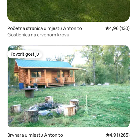
Početna stranica u mjestu Antonito
prosječna ocjen
4,96 (130)
Gostionica na crvenom krovu
Favorit gostiju
Favorit gostiju
Brvnara u mjestu Antonito
prosječna ocjen
4,91 (265)