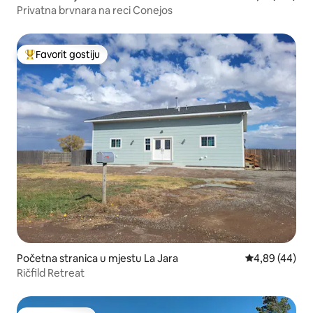
Privatna brvnara na reci Conejos
Favorit gostiju
Glavni favorit gostiju
Početna stranica u mjestu La Jara
prosječna ocje
4,89 (44)
Ričfild Retreat