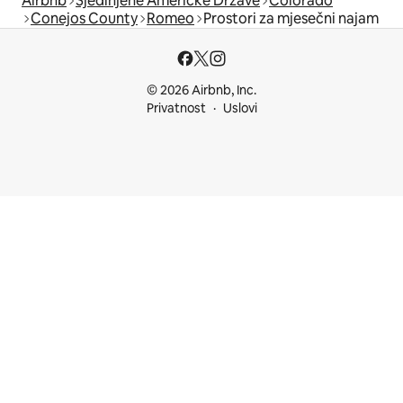
Airbnb
Sjedinjene Američke Države
Colorado
Conejos County
Romeo
Prostori za mjesečni najam
© 2026 Airbnb, Inc.
Privatnost
Uslovi