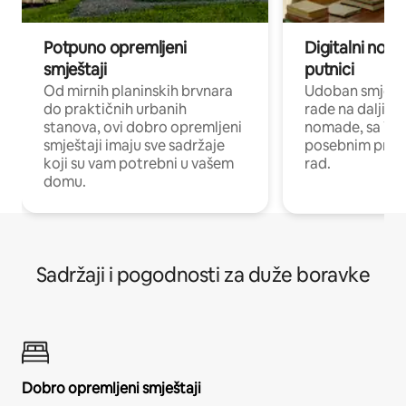
Potpuno opremljeni
Digitalni noma
smještaji
putnici
Od mirnih planinskih brvnara
Udoban smještaj
do praktičnih urbanih
rade na daljinu 
stanova, ovi dobro opremljeni
nomade, sa Wi-
smještaji imaju sve sadržaje
posebnim prost
koji su vam potrebni u vašem
rad.
domu.
Sadržaji i pogodnosti za duže boravke
Dobro opremljeni smještaji