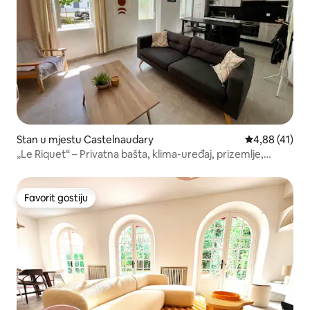
Stan u mjestu Castelnaudary
prosječna ocje
4,88 (41)
„Le Riquet“ – Privatna bašta, klima-uređaj, prizemlje,
parking
Favorit gostiju
Favorit gostiju