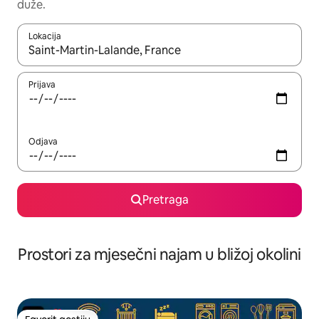
duže.
Lokacija
Kad su rezultati dostupni, možete da se krećete kroz njih pomoću 
Prijava
Odjava
Pretraga
Prostori za mjesečni najam u bližoj okolini