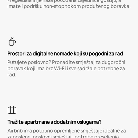
Pregledala ih je naša pouzdana zajednica gostiju, a
imate i podršku non-stop tokom produženog boravka.
Prostori za digitalne nomade koji su pogodni za rad
Putujete poslovno? Pronađite smještaj za dugoročni
boravak koji ima brz Wi-Fi i sve sadržaje potrebne za
rad.
Tražite apartmane s dodatnim uslugama?
Airbnb ima potpuno opremljene smještaje idealne za
zaposlene, poslovni smještaj i potrebe preseljenja.