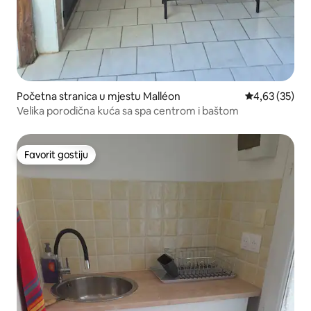
Početna stranica u mjestu Malléon
prosječna ocje
4,63 (35)
Velika porodična kuća sa spa centrom i baštom
Favorit gostiju
Favorit gostiju