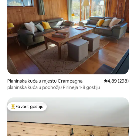
Planinska kuća u mjestu Crampagna
prosječna ocjen
4,89 (298)
planinska kuća u podnožju Pirineja 1-8 gostiju
Favorit gostiju
Glavni favorit gostiju