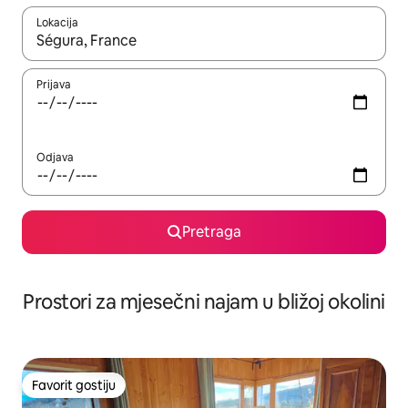
Lokacija
Kad su rezultati dostupni, možete da se krećete kroz njih pomoću 
Prijava
Odjava
Pretraga
Prostori za mjesečni najam u bližoj okolini
Favorit gostiju
Favorit gostiju