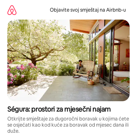
Pređi
na
Objavite svoj smještaj na Airbnb-u
sadržaj
Ségura: prostori za mjesečni najam
Otkrijte smještaje za dugoročni boravak u kojima ćete
se osjećati kao kod kuće za boravak od mjesec dana ili
duže.