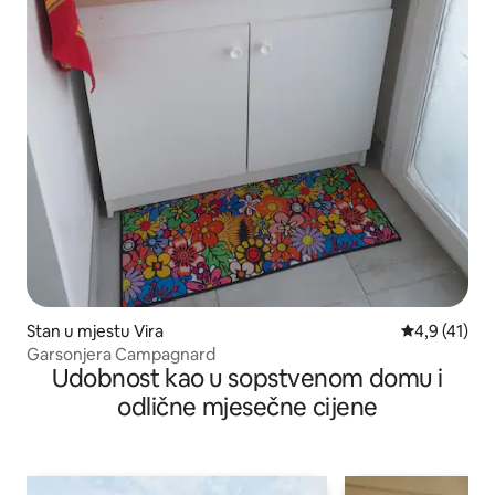
Stan u mjestu Vira
prosječna oc
4,9 (41)
Garsonjera Campagnard
Udobnost kao u sopstvenom domu i
odlične mjesečne cijene