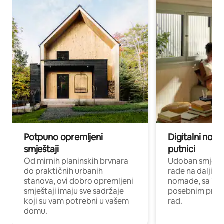
Potpuno opremljeni
Digitalni noma
smještaji
putnici
Od mirnih planinskih brvnara
Udoban smještaj
do praktičnih urbanih
rade na daljinu 
stanova, ovi dobro opremljeni
nomade, sa Wi-
smještaji imaju sve sadržaje
posebnim prost
koji su vam potrebni u vašem
rad.
domu.