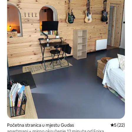
Početna stranica u mjestu Gudas
prosječna 
5 (22)
apartmani + mirno okruženje 12 minuta od Foixa