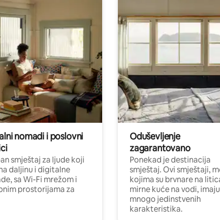
alni nomadi i poslovni
Oduševljenje
ci
zagarantovano
n smještaj za ljude koji
Ponekad je destinacija
na daljinu i digitalne
smještaj. Ovi smještaji, 
e, sa Wi-Fi mrežom i
kojima su brvnare na liti
nim prostorijama za
mirne kuće na vodi, imaju
mnogo jedinstvenih
karakteristika.