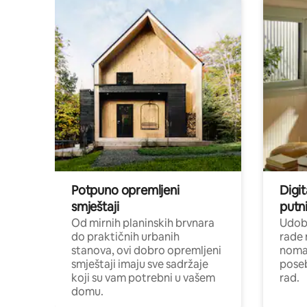
Potpuno opremljeni
Digit
smještaji
putni
Od mirnih planinskih brvnara
Udoba
do praktičnih urbanih
rade 
stanova, ovi dobro opremljeni
nomad
smještaji imaju sve sadržaje
poseb
koji su vam potrebni u vašem
rad.
domu.