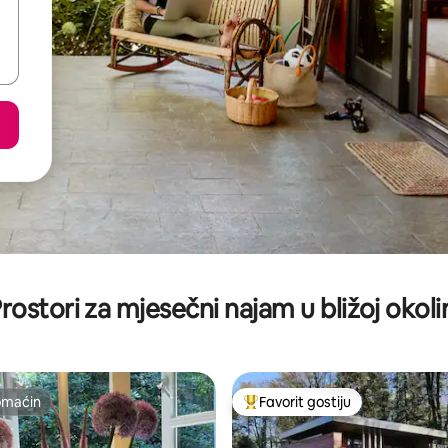
rostori za mjesečni najam u bližoj okoli
omaćin
Favorit gostiju
omaćin
Glavni favorit gostiju