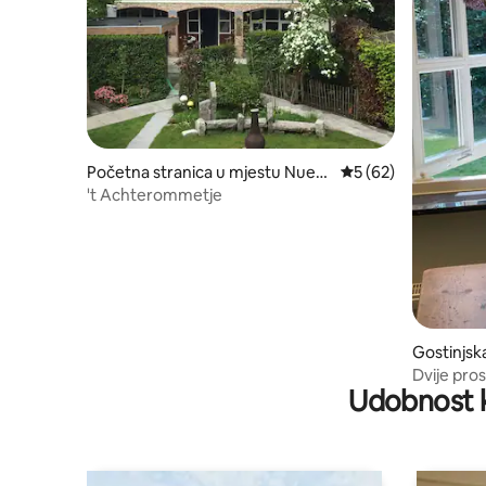
Početna stranica u mjestu Nuen
prosječna ocjena 5 o
5 (62)
en
't Achterommetje
Gostinjsk
out
Dvije pro
Udobnost k