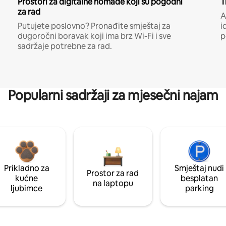
Prostori za digitalne nomade koji su pogodni
T
za rad
A
Putujete poslovno? Pronađite smještaj za
i
dugoročni boravak koji ima brz Wi-Fi i sve
p
sadržaje potrebne za rad.
Popularni sadržaji za mjesečni najam
Prikladno za
Smještaj nudi
Prostor za rad
kućne
besplatan
na laptopu
ljubimce
parking