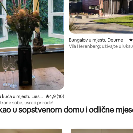
Bungalov u mjestu Deurne
p
Vila Herenberg; uživajte u luks
d 5, recenzija: 62
prirodi
a kuća u mjestu Liesh
prosječna ocjena 4,9 od 5, recenzija: 10
4,9 (10)
strane sobe, usred prirode!
ao u sopstvenom domu i odlične mjes