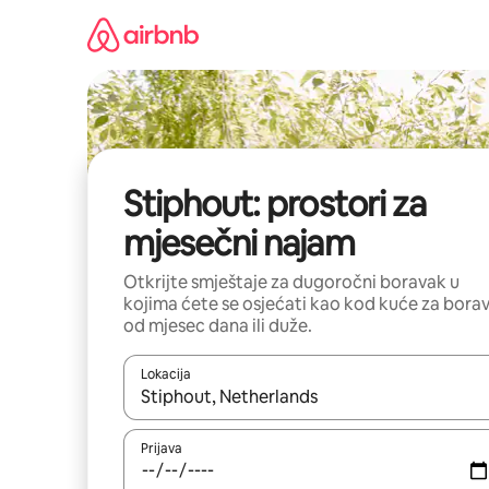
Pređi
na
sadržaj
Stiphout: prostori za
mjesečni najam
Otkrijte smještaje za dugoročni boravak u
kojima ćete se osjećati kao kod kuće za bora
od mjesec dana ili duže.
Lokacija
Kad su rezultati dostupni, možete da se krećete kr
Prijava