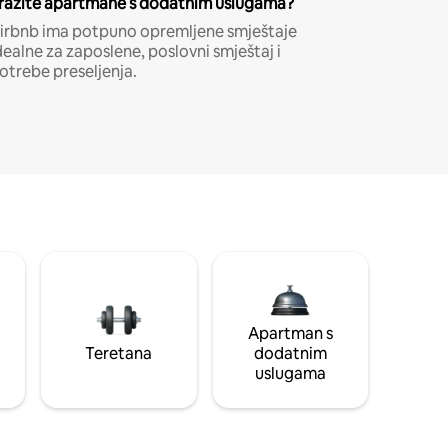
ražite apartmane s dodatnim uslugama?
irbnb ima potpuno opremljene smještaje
dealne za zaposlene, poslovni smještaj i
otrebe preseljenja.
Apartman s
Teretana
dodatnim
uslugama