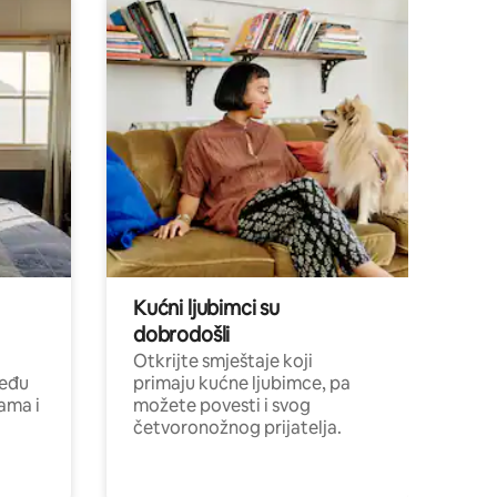
Kućni ljubimci su
dobrodošli
Otkrijte smještaje koji
među
primaju kućne ljubimce, pa
cama i
možete povesti i svog
četvoronožnog prijatelja.