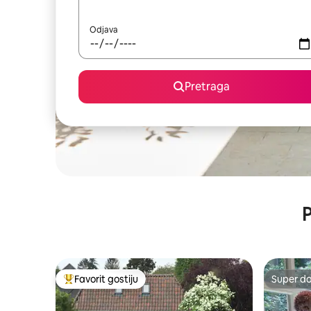
Odjava
Pretraga
P
Favorit gostiju
Super d
Glavni favorit gostiju
Super d