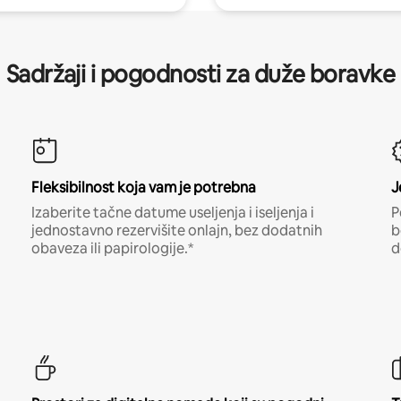
Sadržaji i pogodnosti za duže boravke
Fleksibilnost koja vam je potrebna
J
Izaberite tačne datume useljenja i iseljenja i
P
jednostavno rezervišite onlajn, bez dodatnih
b
obaveza ili papirologije.*
d