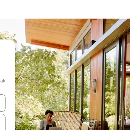
vak
oz njih pomoću strelica nagore i nadolje, kao i da ih istražujte dodirom