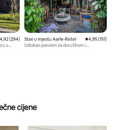
rosječna ocjena 4,92 od 5, recenzija: 294
4,92 (294)
Stan u mjestu Aarle-Rixtel
prosječna ocjena 4,95 o
4,95 (151)
uzu u
Udoban pansion sa doručkom i
pogledom na baštu (privatna jedinica).
ečne cijene