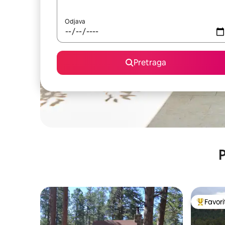
Odjava
Pretraga
P
Favori
Glavni fa