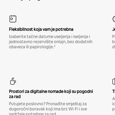
Fleksibilnost koja vam je potrebna
J
Izaberite tačne datume useljenja i iseljenja i
P
jednostavno rezervišite onlajn, bez dodatnih
b
obaveza ili papirologije.*
d
Prostori za digitalne nomade koji su pogodni
T
za rad
A
Putujete poslovno? Pronađite smještaj za
i
dugoročni boravak koji ima brz Wi-Fi i sve
p
sadržaje potrebne za rad.