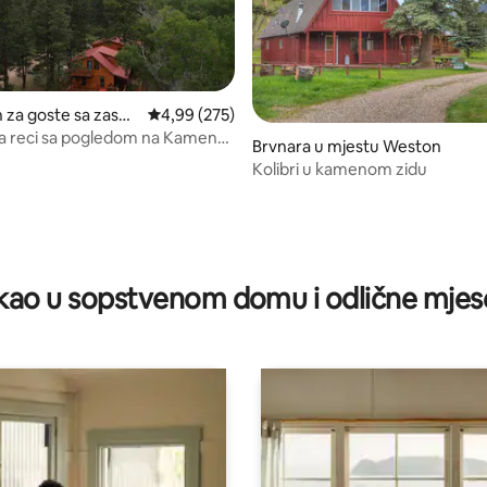
za goste sa zaseb
prosječna ocjena 4,99 od 5, recenzija: 275
4,99 (275)
om u mjestu Westo
a reci sa pogledom na Kamenu
 5, recenzija: 181
Brvnara u mjestu Weston
Kolibri u kamenom zidu
ao u sopstvenom domu i odlične mjes