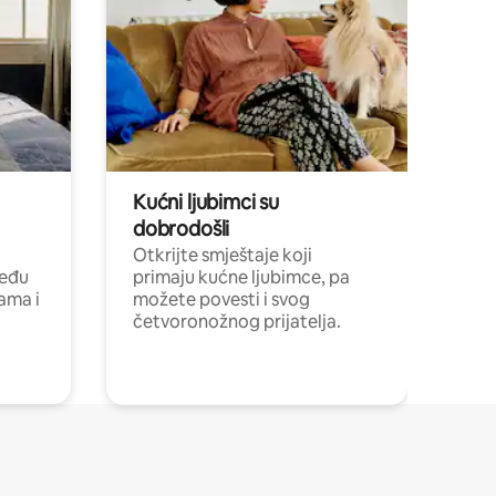
Kućni ljubimci su
dobrodošli
Otkrijte smještaje koji
među
primaju kućne ljubimce, pa
cama i
možete povesti i svog
četvoronožnog prijatelja.