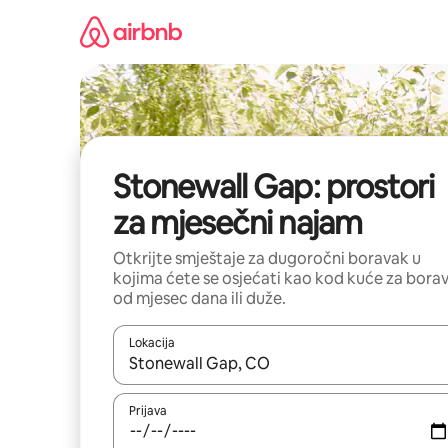
Pređi
na
sadržaj
Stonewall Gap: prostori
za mjesečni najam
Otkrijte smještaje za dugoročni boravak u
kojima ćete se osjećati kao kod kuće za bora
od mjesec dana ili duže.
Lokacija
Kad su rezultati dostupni, možete da se krećete kr
Prijava