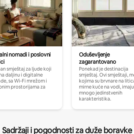
alni nomadi i poslovni
Oduševljenje
ci
zagarantovano
n smještaj za ljude koji
Ponekad je destinacija
na daljinu i digitalne
smještaj. Ovi smještaji, 
e, sa Wi-Fi mrežom i
kojima su brvnare na liti
nim prostorijama za
mirne kuće na vodi, imaju
mnogo jedinstvenih
karakteristika.
Sadržaji i pogodnosti za duže boravke