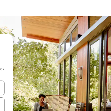
vak
oz njih pomoću strelica nagore i nadolje, kao i da ih istražujte dodirom