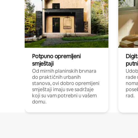
Potpuno opremljeni
Digit
smještaji
putni
Od mirnih planinskih brvnara
Udoba
do praktičnih urbanih
rade 
stanova, ovi dobro opremljeni
nomad
smještaji imaju sve sadržaje
poseb
koji su vam potrebni u vašem
rad.
domu.