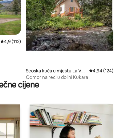
prosječna ocjena 4,9 od 5, recenzija: 112
4,9 (112)
Seoska kuća u mjestu La Vet
prosječna ocjena 4,94 o
4,94 (124)
a
Odmor na reci u dolini Kukara
ečne cijene