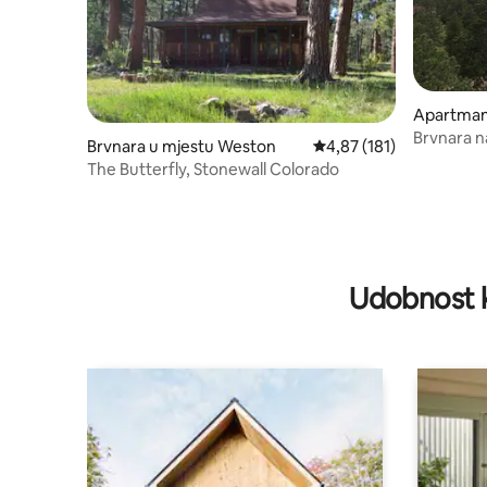
Apartman 
nim ulaz
Brvnara n
Brvnara u mjestu Weston
prosječna ocjena 4,87 od
4,87 (181)
n
dolinu
The Butterfly, Stonewall Colorado
Udobnost k