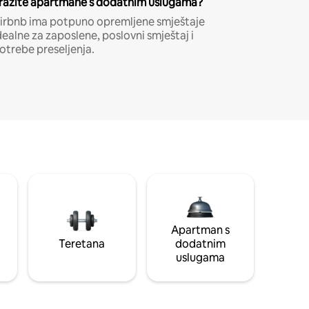
ražite apartmane s dodatnim uslugama?
irbnb ima potpuno opremljene smještaje
dealne za zaposlene, poslovni smještaj i
otrebe preseljenja.
Apartman s
Teretana
dodatnim
uslugama