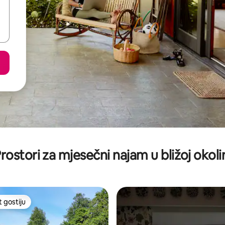
rostori za mjesečni najam u bližoj okoli
t gostiju
vorit gostiju