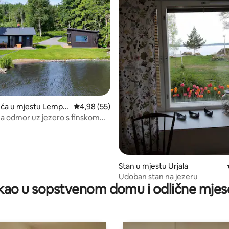
d 5, recenzija: 18
uća u mjestu Lempä
prosječna ocjena 4,98 od 5, recenzija: 55
4,98 (55)
za odmor uz jezero s finskom
Stan u mjestu Urjala
Udoban stan na jezeru
ao u sopstvenom domu i odlične mjes