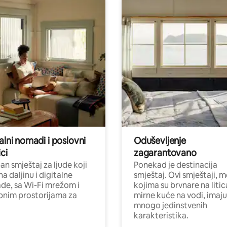
alni nomadi i poslovni
Oduševljenje
ci
zagarantovano
n smještaj za ljude koji
Ponekad je destinacija
na daljinu i digitalne
smještaj. Ovi smještaji, 
e, sa Wi-Fi mrežom i
kojima su brvnare na liti
nim prostorijama za
mirne kuće na vodi, imaju
mnogo jedinstvenih
karakteristika.