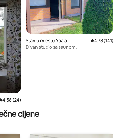
Stan u mjestu Ypäjä
prosječna ocjena 4,73 o
4,73 (141)
Divan studio sa saunom.
prosječna ocjena 4,58 od 5, recenzija: 24
4,58 (24)
ečne cijene