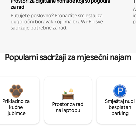
Prostori za digitalne nomade koji su pogodni
T
za rad
A
Putujete poslovno? Pronađite smještaj za
i
dugoročni boravak koji ima brz Wi-Fi i sve
p
sadržaje potrebne za rad.
Popularni sadržaji za mjesečni najam
Prikladno za
Smještaj nudi
Prostor za rad
kućne
besplatan
na laptopu
ljubimce
parking