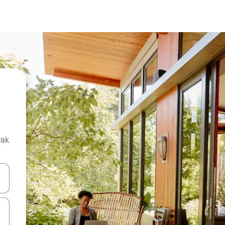
vak
oz njih pomoću strelica nagore i nadolje, kao i da ih istražujte dodirom