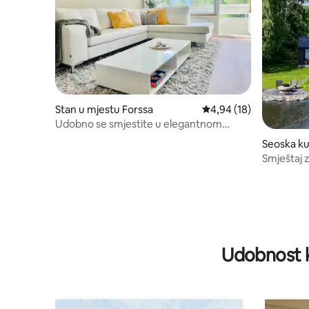
Stan u mjestu Forssa
prosječna ocjena 4,94 o
4,94 (18)
Udobno se smjestite u elegantnom
trouglu na ivici parka
Seoska k
älä
Smještaj 
saunom
Udobnost k