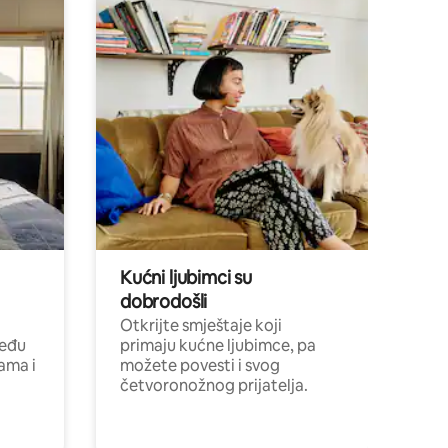
Kućni ljubimci su
dobrodošli
Otkrijte smještaje koji
među
primaju kućne ljubimce, pa
cama i
možete povesti i svog
četvoronožnog prijatelja.