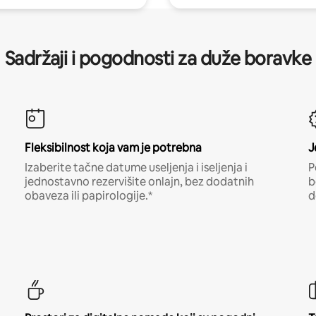
Sadržaji i pogodnosti za duže boravke
Fleksibilnost koja vam je potrebna
J
Izaberite tačne datume useljenja i iseljenja i
P
jednostavno rezervišite onlajn, bez dodatnih
b
obaveza ili papirologije.*
d