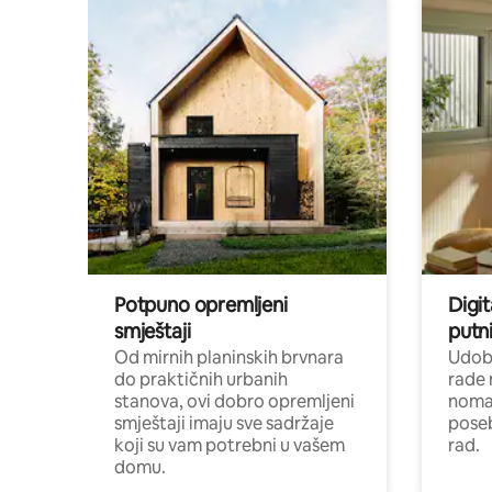
Potpuno opremljeni
Digit
smještaji
putni
Od mirnih planinskih brvnara
Udoba
do praktičnih urbanih
rade 
stanova, ovi dobro opremljeni
nomad
smještaji imaju sve sadržaje
poseb
koji su vam potrebni u vašem
rad.
domu.