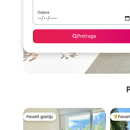
Odjava
Pretraga
P
Favorit gostiju
Favori
Favorit gostiju
Glavni fa