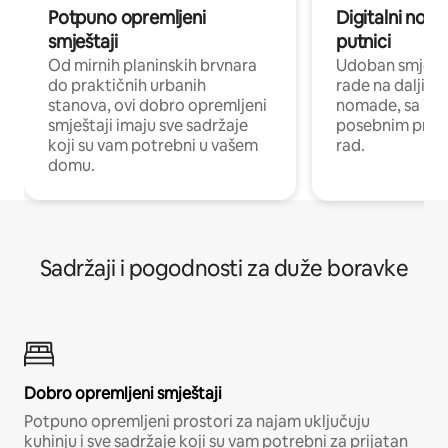
Potpuno opremljeni
Digitalni noma
smještaji
putnici
Od mirnih planinskih brvnara
Udoban smještaj
do praktičnih urbanih
rade na daljinu 
stanova, ovi dobro opremljeni
nomade, sa Wi-
smještaji imaju sve sadržaje
posebnim prost
koji su vam potrebni u vašem
rad.
domu.
Sadržaji i pogodnosti za duže boravke
Dobro opremljeni smještaji
Potpuno opremljeni prostori za najam uključuju
kuhinju i sve sadržaje koji su vam potrebni za prijatan