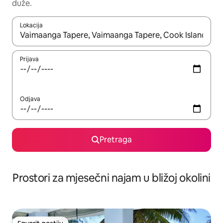
duže.
Lokacija
Kad su rezultati dostupni, možete da se krećete kroz njih pomoću 
Prijava
Odjava
Pretraga
Prostori za mjesečni najam u bližoj okolini