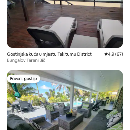
Gostinjska kuća u mjestu Takitumu District
prosječna ocj
4,9 (67)
Bungalov Tarani Bič
Favorit gostiju
Favorit gostiju