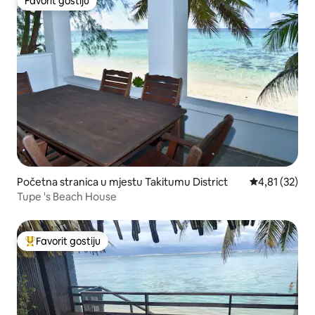
Favorit gostiju
Favorit gostiju
Početna stranica u mjestu Takitumu District
prosječna ocj
4,81 (32)
Tupe 's Beach House
Favorit gostiju
Glavni favorit gostiju