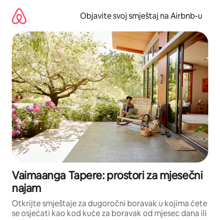
Pređi
na
Objavite svoj smještaj na Airbnb-u
sadržaj
Vaimaanga Tapere: prostori za mjesečni
najam
Otkrijte smještaje za dugoročni boravak u kojima ćete
se osjećati kao kod kuće za boravak od mjesec dana ili