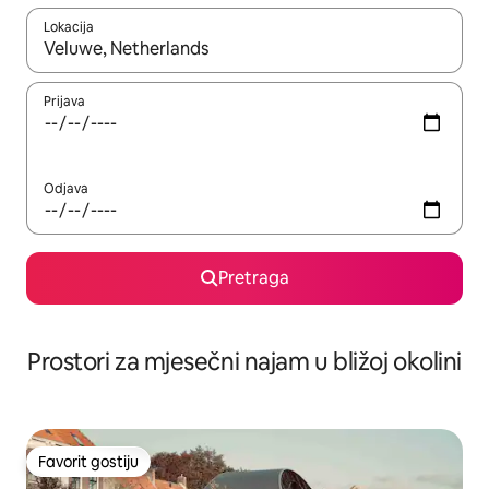
Lokacija
Kad su rezultati dostupni, možete da se krećete kroz njih pomoću 
Prijava
Odjava
Pretraga
Prostori za mjesečni najam u bližoj okolini
Favorit gostiju
Favorit gostiju