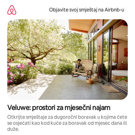
Pređi
na
Objavite svoj smještaj na Airbnb-u
sadržaj
Veluwe: prostori za mjesečni najam
Otkrijte smještaje za dugoročni boravak u kojima ćete
se osjećati kao kod kuće za boravak od mjesec dana ili
duže.