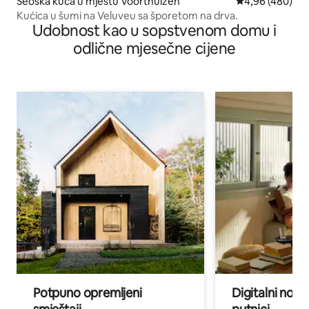
Seoska kuća u mjestu Voorthuizen
prosječna ocjen
4,96 (480)
Kućica u šumi na Veluveu sa šporetom na drva.
Udobnost kao u sopstvenom domu i
odlične mjesečne cijene
Potpuno opremljeni
Digitalni noma