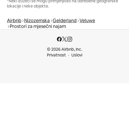
*Neki izuzeci se mogu primjenjivati na određene geografske
lokacije i neke objekte.
Airbnb
Nizozemska
Gelderland
Veluwe
Prostori za mjesečni najam
© 2026 Airbnb, Inc.
Privatnost
Uslovi