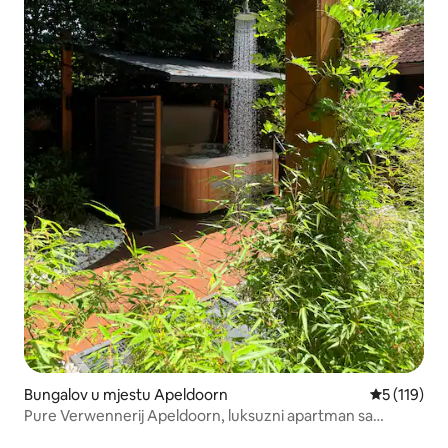
Bungalov u mjestu Apeldoorn
prosječna o
5 (119)
Pure Verwennerij Apeldoorn, luksuzni apartman sa
đakuzijem