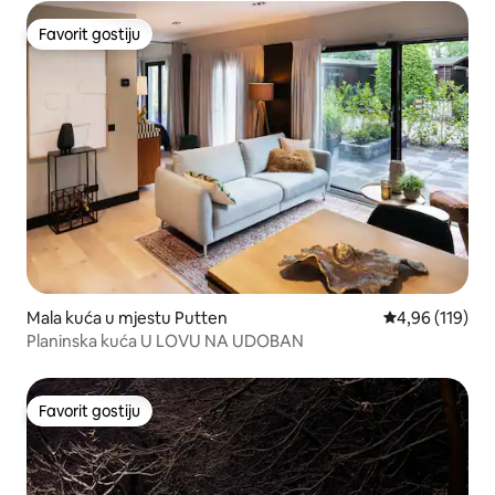
Favorit gostiju
Favorit gostiju
Mala kuća u mjestu Putten
prosječna ocjen
4,96 (119)
Planinska kuća U LOVU NA UDOBAN
Favorit gostiju
Favorit gostiju