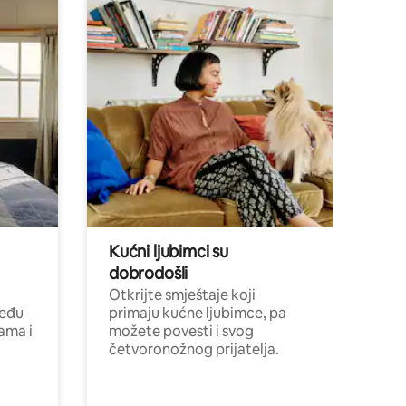
Kućni ljubimci su
dobrodošli
Otkrijte smještaje koji
među
primaju kućne ljubimce, pa
cama i
možete povesti i svog
četvoronožnog prijatelja.