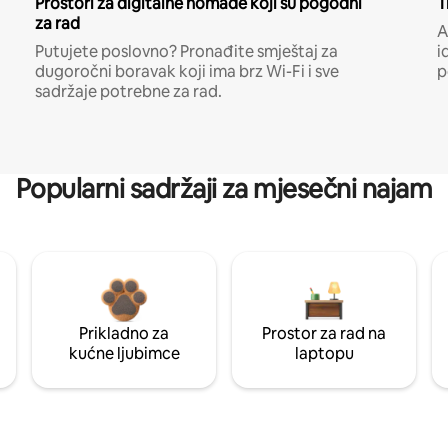
Prostori za digitalne nomade koji su pogodni
T
za rad
A
Putujete poslovno? Pronađite smještaj za
i
dugoročni boravak koji ima brz Wi-Fi i sve
p
sadržaje potrebne za rad.
Popularni sadržaji za mjesečni najam
Prikladno za
Prostor za rad na
kućne ljubimce
laptopu