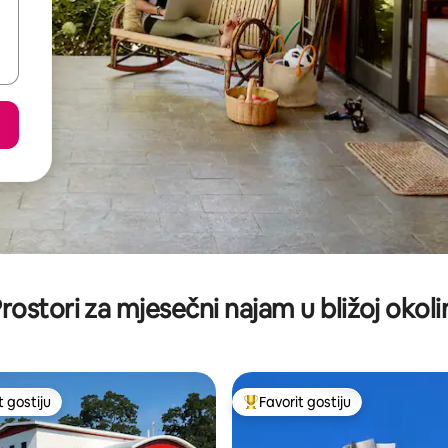
rostori za mjesečni najam u bližoj okoli
t gostiju
Favorit gostiju
vorit gostiju
Glavni favorit gostiju