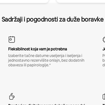
Sadržaji i pogodnosti za duže boravke
Fleksibilnost koja vam je potrebna
J
Izaberite tačne datume useljenja i iseljenja i
P
jednostavno rezervišite onlajn, bez dodatnih
b
obaveza ili papirologije.*
d