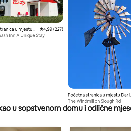
tranica u mjestu S
prosječna ocjena 4,99 od 5, recenzija: 227
4,99 (227)
ash Inn A Unique Stay
d 5, recenzija: 39
Početna stranica u mjestu Darl
ton
The Windmill on Slough Rd
ao u sopstvenom domu i odlične mjes