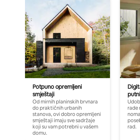
Potpuno opremljeni
Digit
smještaji
putni
Od mirnih planinskih brvnara
Udoba
do praktičnih urbanih
rade 
stanova, ovi dobro opremljeni
nomad
smještaji imaju sve sadržaje
poseb
koji su vam potrebni u vašem
rad.
domu.