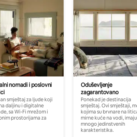
alni nomadi i poslovni
Oduševljenje
ci
zagarantovano
n smještaj za ljude koji
Ponekad je destinacija
na daljinu i digitalne
smještaj. Ovi smještaji, 
e, sa Wi-Fi mrežom i
kojima su brvnare na liti
nim prostorijama za
mirne kuće na vodi, imaju
mnogo jedinstvenih
karakteristika.