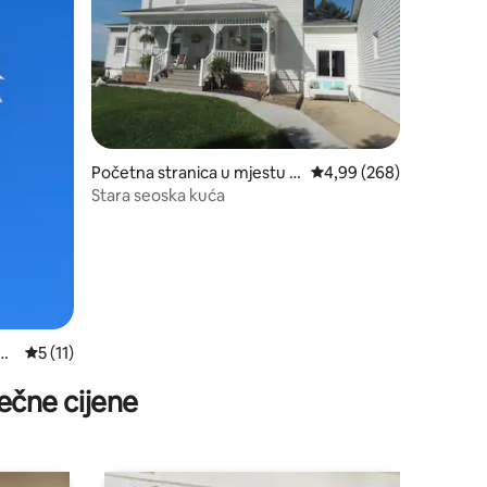
Početna stranica u mjestu G
prosječna ocjena 4,99 o
4,99 (268)
ratiot
Stara seoska kuća
ing
prosječna ocjena 5 od 5, recenzija: 11
5 (11)
ečne cijene