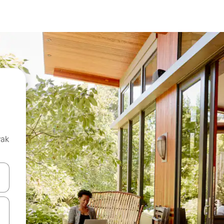
vak
oz njih pomoću strelica nagore i nadolje, kao i da ih istražujte dodirom