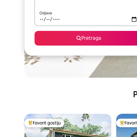
Odjava
Pretraga
P
Favorit gostiju
Favori
Glavni favorit gostiju
Glavni fa