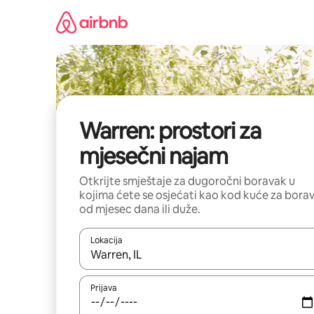
Pređi
na
sadržaj
Warren: prostori za
mjesečni najam
Otkrijte smještaje za dugoročni boravak u
kojima ćete se osjećati kao kod kuće za bora
od mjesec dana ili duže.
Lokacija
Kad su rezultati dostupni, možete da se krećete kr
Prijava