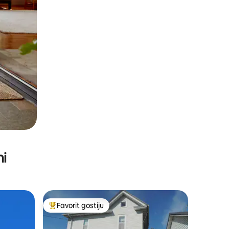
ni
Favorit gostiju
Glavni favorit gostiju