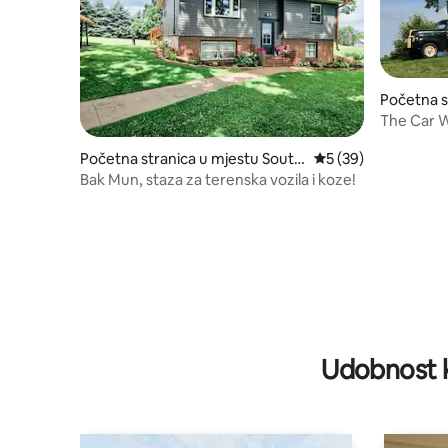
Početna s
hullsburg
The Car W
Početna stranica u mjestu South
prosječna ocjena 5 o
5 (39)
Wayne
Bak Mun, staza za terenska vozila i koze!
Udobnost k