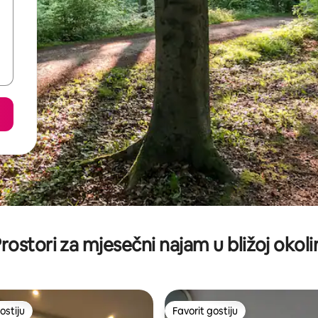
rostori za mjesečni najam u bližoj okoli
ostiju
Favorit gostiju
ostiju
Favorit gostiju