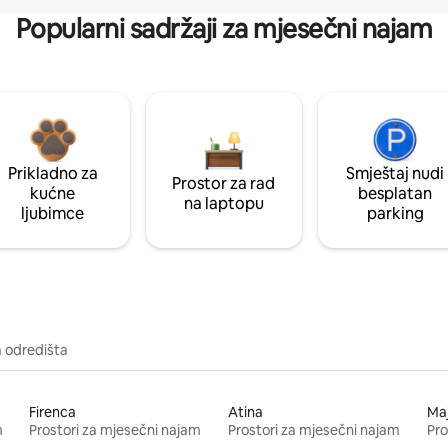
Popularni sadržaji za mjesečni najam
Prikladno za
Smještaj nudi
Prostor za rad
kućne
besplatan
na laptopu
ljubimce
parking
a odredišta
Firenca
Atina
Ma
m
Prostori za mjesečni najam
Prostori za mjesečni najam
Pro