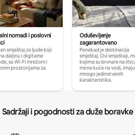
alni nomadi i poslovni
Oduševljenje
ci
zagarantovano
n smještaj za ljude koji
Ponekad je destinacija
na daljinu i digitalne
smještaj. Ovi smještaji, 
e, sa Wi-Fi mrežom i
kojima su brvnare na liti
nim prostorijama za
mirne kuće na vodi, imaju
mnogo jedinstvenih
karakteristika.
Sadržaji i pogodnosti za duže boravke