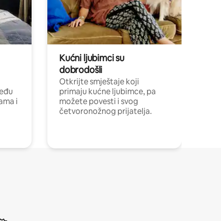
Kućni ljubimci su
dobrodošli
Otkrijte smještaje koji
među
primaju kućne ljubimce, pa
cama i
možete povesti i svog
četvoronožnog prijatelja.