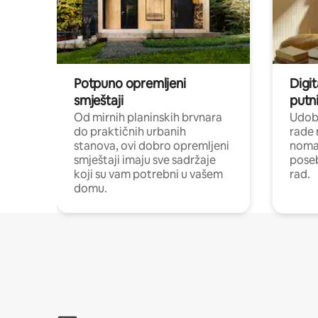
Potpuno opremljeni
Digit
smještaji
putni
Od mirnih planinskih brvnara
Udoba
do praktičnih urbanih
rade 
stanova, ovi dobro opremljeni
nomad
smještaji imaju sve sadržaje
poseb
koji su vam potrebni u vašem
rad.
domu.