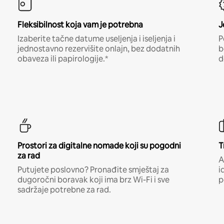
Fleksibilnost koja vam je potrebna
J
Izaberite tačne datume useljenja i iseljenja i
P
jednostavno rezervišite onlajn, bez dodatnih
b
obaveza ili papirologije.*
d
Prostori za digitalne nomade koji su pogodni
T
za rad
A
Putujete poslovno? Pronađite smještaj za
i
dugoročni boravak koji ima brz Wi-Fi i sve
p
sadržaje potrebne za rad.