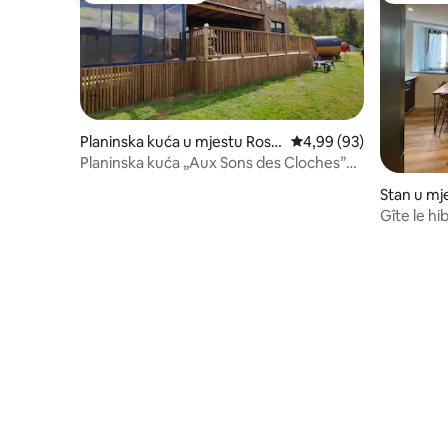
Planinska kuća u mjestu Rost
prosječna ocjena 4,99 o
4,99 (93)
eig
Planinska kuća „Aux Sons des Cloches”
Jacuzzi®+sauna+ pogled
Stan u mj
Gîte le hi