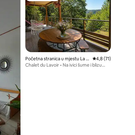
Početna stranica u mjestu La P
prosječna ocjena 4,8 
4,8 (71)
etite-Pierre
Chalet du Lavoir • Na ivici šume i blizu
centra