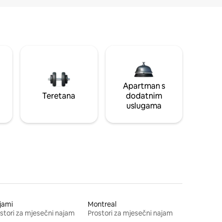
Apartman s
Teretana
dodatnim
uslugama
jami
Montreal
stori za mjesečni najam
Prostori za mjesečni najam