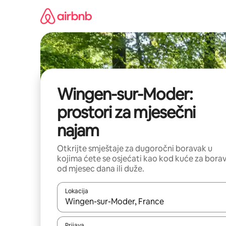
Pređi
na
sadržaj
Wingen-sur-Moder:
prostori za mjesečni
najam
Otkrijte smještaje za dugoročni boravak u
kojima ćete se osjećati kao kod kuće za bora
od mjesec dana ili duže.
Lokacija
Kad su rezultati dostupni, možete da se krećete kr
Prijava