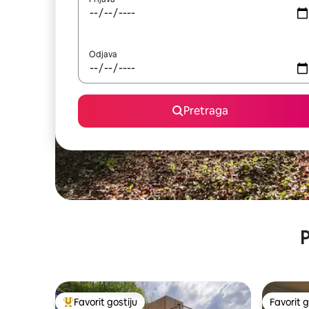
Odjava
Pretraga
P
Favorit gostiju
Favorit g
Glavni favorit gostiju
Favorit g