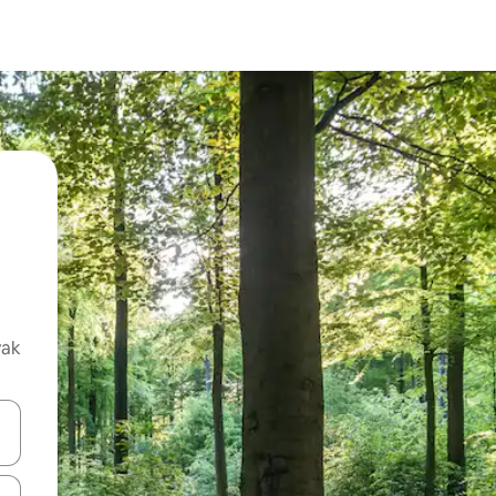
vak
oz njih pomoću strelica nagore i nadolje, kao i da ih istražujte dodirom